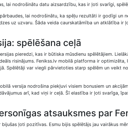
 lai nodrošinātu datu aizsardzību, kas ir ļoti svarīgi, spēlēj
pārbaudes, lai nodrošinātu, ka spēļu rezultāti ir godīgi un nej
dzes uz uzvaru. Šāda veida caurskatāmība un atklātība ir ļo
sija: spēlēšana ceļā
versijas pieredzi, kas ir būtiska mūsdienu spēlētājiem. Lielā
 ideāls risinājums. Fenikss.lv mobilā platforma ir optimizēta,
ā. Spēlētāji var viegli pārvietoties starp spēlēm un veikt 
mobilā versija nodrošina piekļuvi visiem bonusiem un akcijām
vājumus arī, kad viņi ir ceļā. Šī elastība ir ļoti svarīga, īp
personīgas atsauksmes par Fen
bijušas ļoti pozitīvas. Esmu bijis spēlētājs jau vairākus mēn