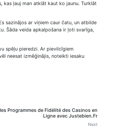
, kas ļauj man atklāt kaut ko jaunu. Turklāt
s sazinājos ar viņiem caur čatu, un atbilde
tu. Šāda veida apkalpošana ir ļoti svarīga,
īvu spēļu pieredzi. Ar pievilcīgiem
 vēl neesat izmēģinājis, noteikti iesaku
les Programmes de Fidélité des Casinos en
Ligne avec Justebien.Fr
Next