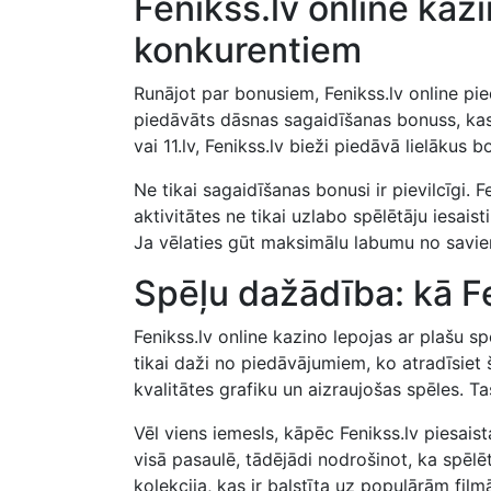
Fenikss.lv online kaz
konkurentiem
Runājot par bonusiem, Fenikss.lv online pie
piedāvāts dāsnas sagaidīšanas bonuss, kas 
vai 11.lv, Fenikss.lv bieži piedāvā lielākus
Ne tikai sagaidīšanas bonusi ir pievilcīgi. 
aktivitātes ne tikai uzlabo spēlētāju iesaist
Ja vēlaties gūt maksimālu labumu no saviem
Spēļu dažādība: kā Fe
Fenikss.lv online kazino lepojas ar plašu sp
tikai daži no piedāvājumiem, ko atradīsiet 
kvalitātes grafiku un aizraujošas spēles. Tas
Vēl viens iemesls, kāpēc Fenikss.lv piesaist
visā pasaulē, tādējādi nodrošinot, ka spēl
kolekcija, kas ir balstīta uz populārām fil