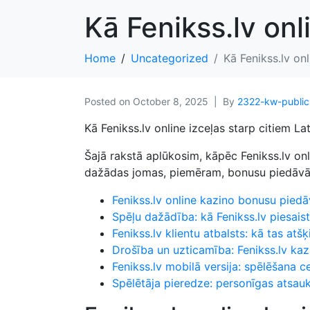
Kā Fenikss.lv onl
Home
Uncategorized
Kā Fenikss.lv onl
Posted on
October 8, 2025
By
2322-kw-publicr
Kā Fenikss.lv online izceļas starp citiem La
Šajā rakstā aplūkosim, kāpēc Fenikss.lv onl
dažādas jomas, piemēram, bonusu piedāvājum
Fenikss.lv online kazino bonusu pied
Spēļu dažādība: kā Fenikss.lv piesaist
Fenikss.lv klientu atbalsts: kā tas atš
Drošība un uzticamība: Fenikss.lv kaz
Fenikss.lv mobilā versija: spēlēšana c
Spēlētāja pieredze: personīgas atsau