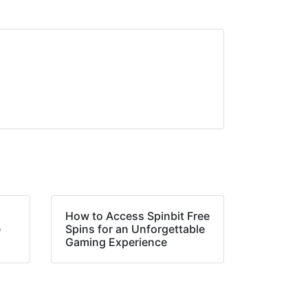
How to Access Spinbit Free
e
Spins for an Unforgettable
Gaming Experience