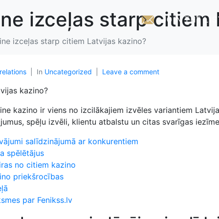
ine izceļas starp citiem
JOIN THE LIS
ine izceļas starp citiem Latvijas kazino?
elations
In
Uncategorized
Leave a comment
tvijas kazino?
ine kazino ir viens no izcilākajiem izvēles variantiem Latvi
us, spēļu izvēli, klientu atbalstu un citas svarīgas iezīme
āvājumi salīdzinājumā ar konkurentiem
a spēlētājus
ķiras no citiem kazino
ino priekšrocības
eļā
ksmes par Fenikss.lv