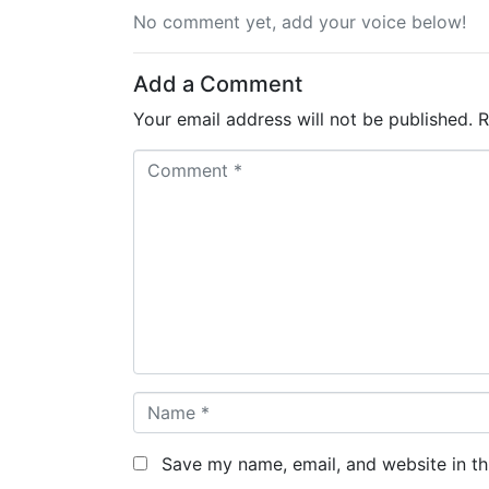
No comment yet, add your voice below!
Add a Comment
Your email address will not be published.
R
C
o
m
m
e
n
t
*
N
a
m
Save my name, email, and website in th
e