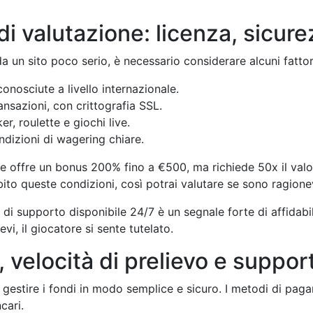
 di valutazione: licenza, sicur
 un sito poco serio, è necessario considerare alcuni fattor
onosciute a livello internazionale.
ansazioni, con crittografia SSL.
er, roulette e giochi live.
dizioni di wagering chiare.
e offre un bonus 200% fino a €500, ma richiede 50x il val
to queste condizioni, così potrai valutare se sono ragionev
 di supporto disponibile 24/7 è un segnale forte di affidabi
i, il giocatore si sente tutelato.
velocità di prelievo e support
di gestire i fondi in modo semplice e sicuro. I metodi di pa
cari.