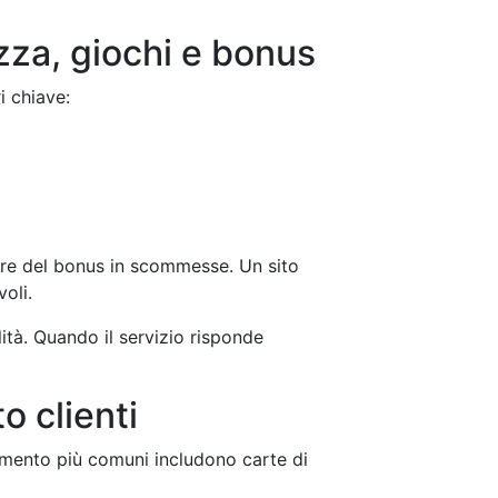
ezza, giochi e bonus
i chiave:
ore del bonus in scommesse. Un sito
oli.
lità. Quando il servizio risponde
o clienti
gamento più comuni includono carte di