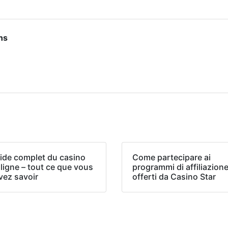
ns
ide complet du casino
Come partecipare ai
 ligne – tout ce que vous
programmi di affiliazion
vez savoir
offerti da Casino Star