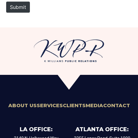
e
Submit
ABOUT US
SERVICES
CLIENTS
MEDIA
CONTACT
LA OFFICE:
ATLANTA OFFICE: