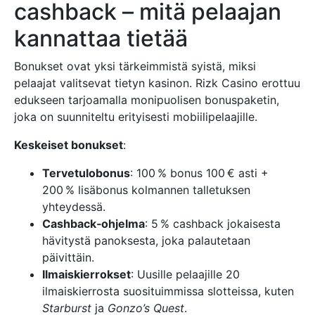
cashback – mitä pelaajan
kannattaa tietää
Bonukset ovat yksi tärkeimmistä syistä, miksi
pelaajat valitsevat tietyn kasinon. Rizk Casino erottuu
edukseen tarjoamalla monipuolisen bonuspaketin,
joka on suunniteltu erityisesti mobiilipelaajille.
Keskeiset bonukset
:
Tervetulobonus
: 100 % bonus 100 € asti +
200 % lisäbonus kolmannen talletuksen
yhteydessä.
Cashback‑ohjelma
: 5 % cashback jokaisesta
hävitystä panoksesta, joka palautetaan
päivittäin.
Ilmaiskierrokset
: Uusille pelaajille 20
ilmaiskierrosta suosituimmissa slotteissa, kuten
Starburst
ja
Gonzo’s Quest
.