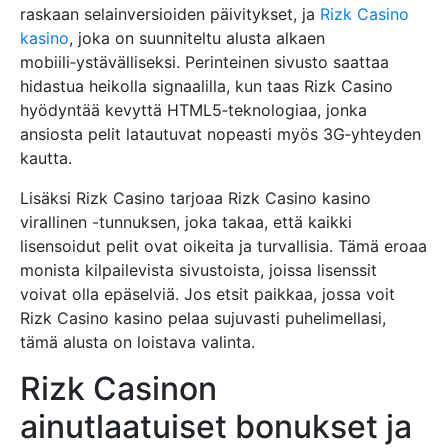
raskaan selainversioiden päivitykset, ja
Rizk Casino
kasino
, joka on suunniteltu alusta alkaen
mobiili‑ystävälliseksi. Perinteinen sivusto saattaa
hidastua heikolla signaalilla, kun taas Rizk Casino
hyödyntää kevyttä HTML5‑teknologiaa, jonka
ansiosta pelit latautuvat nopeasti myös 3G‑yhteyden
kautta.
Lisäksi Rizk Casino tarjoaa Rizk Casino kasino
virallinen -tunnuksen, joka takaa, että kaikki
lisensoidut pelit ovat oikeita ja turvallisia. Tämä eroaa
monista kilpailevista sivustoista, joissa lisenssit
voivat olla epäselviä. Jos etsit paikkaa, jossa voit
Rizk Casino kasino pelaa sujuvasti puhelimellasi,
tämä alusta on loistava valinta.
Rizk Casinon
ainutlaatuiset bonukset ja