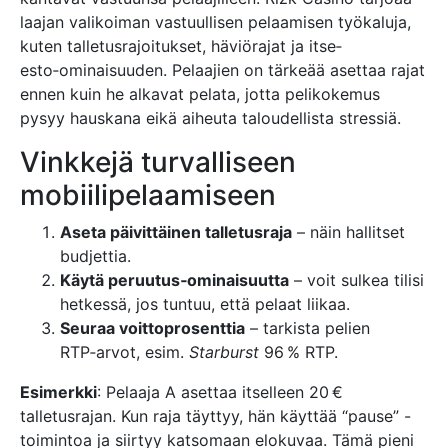
laajan valikoiman vastuullisen pelaamisen työkaluja,
kuten talletusrajoitukset, häviörajat ja itse­
esto‑ominaisuuden. Pelaajien on tärkeää asettaa rajat
ennen kuin he alkavat pelata, jotta pelikokemus
pysyy hauskana eikä aiheuta taloudellista stressiä.
Vinkkejä turvalliseen
mobiilipelaamiseen
Aseta päivittäinen talletusraja
– näin hallitset
budjettia.
Käytä peruutus‑ominaisuutta
– voit sulkea tilisi
hetkessä, jos tuntuu, että pelaat liikaa.
Seuraa voittoprosenttia
– tarkista pelien
RTP‑arvot, esim.
Starburst
96 % RTP.
Esimerkki
: Pelaaja A asettaa itselleen 20 €
talletusrajan. Kun raja täyttyy, hän käyttää “pause” -
toimintoa ja siirtyy katsomaan elokuvaa. Tämä pieni