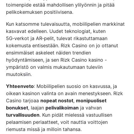
toimenpide estää mahdollisen ylilyönnin ja pitää
pelikokemuksen positiivisena.
Kun katsomme tulevaisuutta, mobiilipelien markkinat
kasvavat edelleen. Uudet teknologiat, kuten
5G‑verkot ja AR‑pelit, tulevat rikastuttamaan
kokemusta entisestään. Rizk Casino on jo ottanut
ensimmäiset askeleet näiden trendien
hyödyntämiseen, ja sen Rizk Casino kasino -
ympäristö on valmis mukautumaan tuleviin
muutoksiin.
Yhteenveto
: Mobiilipelien suosio on kasvussa, ja
oikean kasinon valinta on avain menestykseen. Rizk
Casino tarjoaa
nopeat nostot
,
monipuoliset
bonukset
, laajan
pelivalikoiman
ja vahvan
turvallisuuden
. Kun pidät mielessä vastuullisen
pelaamisen periaatteet, voit nauttia voittojen
riemusta missä ja milloin tahansa.