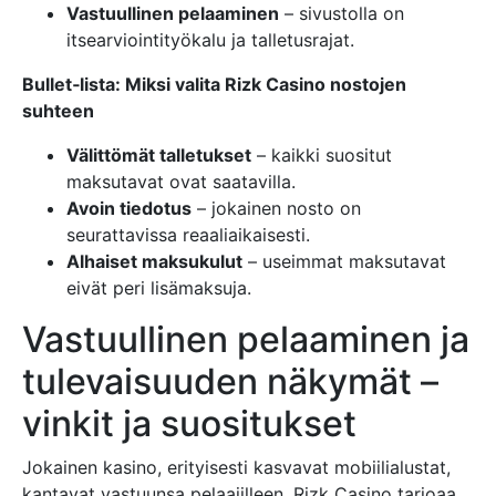
Vastuullinen pelaaminen
– sivustolla on
itsearviointityökalu ja talletusrajat.
Bullet‑lista: Miksi valita Rizk Casino nostojen
suhteen
Välittömät talletukset
– kaikki suositut
maksutavat ovat saatavilla.
Avoin tiedotus
– jokainen nosto on
seurattavissa reaaliaikaisesti.
Alhaiset maksukulut
– useimmat maksutavat
eivät peri lisämaksuja.
Vastuullinen pelaaminen ja
tulevaisuuden näkymät –
vinkit ja suositukset
Jokainen kasino, erityisesti kasvavat mobiilialustat,
kantavat vastuunsa pelaajilleen. Rizk Casino tarjoaa