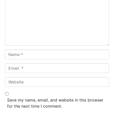
o
m
m
e
n
t
*
N
a
m
E
e
m
*
a
W
i
e
l
b
*
s
Save my name, email, and website in this browser
i
for the next time I comment.
t