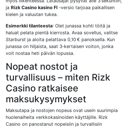
myös liikenteessä. Latausajat pysyvät alle 3 sekuntiin,
ja
Rizk Casino kasino FI
-versio tarjoaa paikallisen
kielen ja valuutan tukea.
Esimerkki tilanteesta
: Olet junassa kohti töitä ja
haluat pelata pientä kierrosta. Avaa sovellus, valitse
Starburst
ja aloita pelattava 0,10 € panoksella. Kun
junassa on hiljaista, saat 3‑kertaisen voiton, jonka
voit nostaa heti päivän lopussa.
Nopeat nostot ja
turvallisuus – miten Rizk
Casino ratkaisee
maksukysymykset
Maksutapa ja nostojen nopeus ovat usein suurimpia
huolenaiheita verkko­kasinoiden käyttäjille. Rizk
Casino on panostanut nopeisiin ja turvallisiin