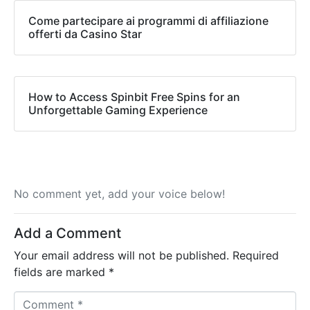
Come partecipare ai programmi di affiliazione
offerti da Casino Star
How to Access Spinbit Free Spins for an
Unforgettable Gaming Experience
No comment yet, add your voice below!
Add a Comment
Your email address will not be published.
Required
fields are marked
*
C