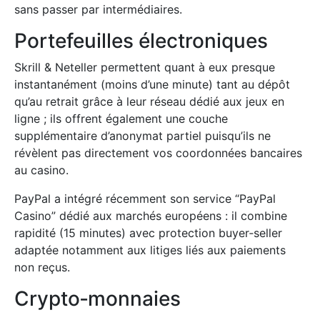
sans passer par intermédiaires.
Portefeuilles électroniques
Skrill & Neteller permettent quant à eux presque
instantanément (moins d’une minute) tant au dépôt
qu’au retrait grâce à leur réseau dédié aux jeux en
ligne ; ils offrent également une couche
supplémentaire d’anonymat partiel puisqu’ils ne
révèlent pas directement vos coordonnées bancaires
au casino.
PayPal a intégré récemment son service “PayPal
Casino” dédié aux marchés européens : il combine
rapidité (15 minutes) avec protection buyer‑seller
adaptée notamment aux litiges liés aux paiements
non reçus.
Crypto‑monnaies