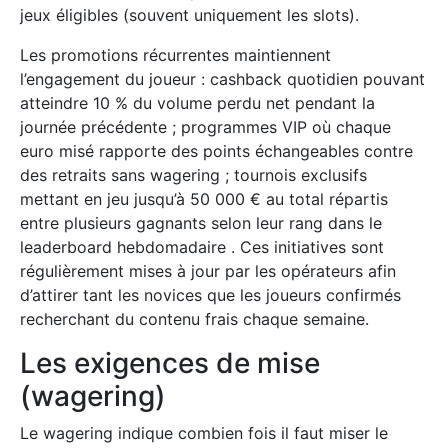
jeux éligibles (souvent uniquement les slots).
Les promotions récurrentes maintiennent
l’engagement du joueur : cashback quotidien pouvant
atteindre 10 % du volume perdu net pendant la
journée précédente ; programmes VIP où chaque
euro misé rapporte des points échangeables contre
des retraits sans wagering ; tournois exclusifs
mettant en jeu jusqu’à 50 000 € au total répartis
entre plusieurs gagnants selon leur rang dans le
leaderboard hebdomadaire . Ces initiatives sont
régulièrement mises à jour par les opérateurs afin
d’attirer tant les novices que les joueurs confirmés
recherchant du contenu frais chaque semaine.
Les exigences de mise
(wagering)
Le wagering indique combien fois il faut miser le