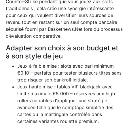
Counter‑Strike pendant que vous jouez aux slots
traditionnels ; cela crée une synergie intéressante
pour ceux qui veulent diversifier leurs sources de
revenu tout en restant sur un seul compte bancaire
sécurisé fourni par Basketnews.Net lors du processus
d’évaluation comparative.
Adapter son choix à son budget et
à son style de jeu
Jeux à faible mise : slots avec pari minimum
€0,10 – parfaits pour tester plusieurs titres sans
trop risquer son bankroll initiale.
Jeux haute mise : tables VIP blackjack avec
limite maximale €5 000 – réservées aux high
rollers capables d’appliquer une stratégie
avancée telle que le comptage simplifié des
cartes ou la martingale contrôlée dans
certaines variantes roulette premium.