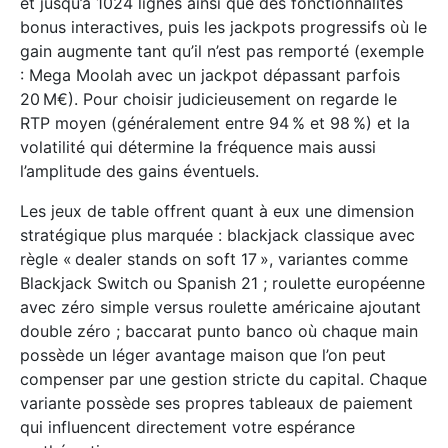
et jusqu’à 1024 lignes ainsi que des fonctionnalités
bonus interactives, puis les jackpots progressifs où le
gain augmente tant qu’il n’est pas remporté (exemple
: Mega Moolah avec un jackpot dépassant parfois
20 M€). Pour choisir judicieusement on regarde le
RTP moyen (généralement entre 94 % et 98 %) et la
volatilité qui détermine la fréquence mais aussi
l’amplitude des gains éventuels.
Les jeux de table offrent quant à eux une dimension
stratégique plus marquée : blackjack classique avec
règle « dealer stands on soft 17 », variantes comme
Blackjack Switch ou Spanish 21 ; roulette européenne
avec zéro simple versus roulette américaine ajoutant
double zéro ; baccarat punto banco où chaque main
possède un léger avantage maison que l’on peut
compenser par une gestion stricte du capital. Chaque
variante possède ses propres tableaux de paiement
qui influencent directement votre espérance