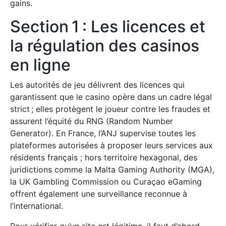
gains.
Section 1 : Les licences et
la régulation des casinos
en ligne
Les autorités de jeu délivrent des licences qui
garantissent que le casino opère dans un cadre légal
strict ; elles protègent le joueur contre les fraudes et
assurent l’équité du RNG (Random Number
Generator). En France, l’ANJ supervise toutes les
plateformes autorisées à proposer leurs services aux
résidents français ; hors territoire hexagonal, des
juridictions comme la Malta Gaming Authority (MGA),
la UK Gambling Commission ou Curaçao eGaming
offrent également une surveillance reconnue à
l’international.