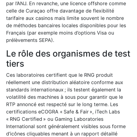
par l’ANJ. En revanche, une licence offshore comme
celle de Curaçao offre davantage de flexibilité
tarifaire aux casinos mais limite souvent le nombre
de méthodes bancaires locales disponibles pour les
Français (par exemple moins d’options Visa ou
prélèvements SEPA).
Le rôle des organismes de test
tiers
Ces laboratoires certifient que le RNG produit
réellement une distribution aléatoire conforme aux
standards internationaux ; ils testent également la
volatilité des machines à sous pour garantir que le
RTP annoncé est respecté sur le long terme. Les
certifications eCOGRA « Safe & Fair », iTech Labs
« RNG Certified » ou Gaming Laboratories
International sont généralement visibles sous forme
d’icônes cliquables menant à un rapport détaillé