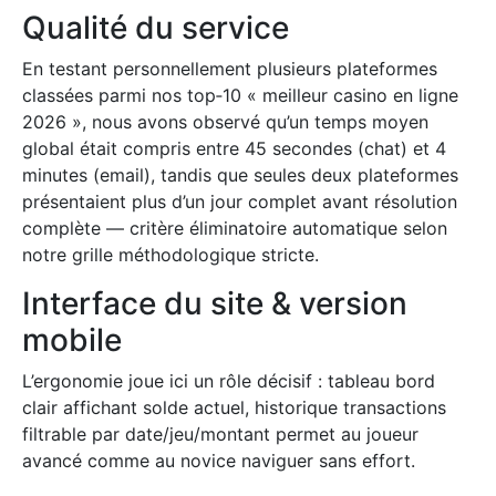
Qualité du service
En testant personnellement plusieurs plateformes
classées parmi nos top‑10 « meilleur casino en ligne
2026 », nous avons observé qu’un temps moyen
global était compris entre 45 secondes (chat) et 4
minutes (email), tandis que seules deux plateformes
présentaient plus d’un jour complet avant résolution
complète — critère éliminatoire automatique selon
notre grille méthodologique stricte.
Interface du site & version
mobile
L’ergonomie joue ici un rôle décisif : tableau bord
clair affichant solde actuel, historique transactions
filtrable par date/jeu/montant permet au joueur
avancé comme au novice naviguer sans effort.