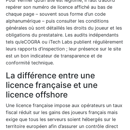
Pour vérifier qu’un site est légitime, il faut d’abord
repérer son numéro de licence affiché au bas de
chaque page – souvent sous forme d’un code
alphanumérique – puis consulter les conditions
générales où sont détaillés les droits du joueur et les
obligations du prestataire. Les audits indépendants
tels qu’eCOGRA ou iTech Labs publient régulièrement
leurs rapports d’inspection ; leur présence sur le site
est un bon indicateur de transparence et de
conformité technique.
La différence entre une
licence française et une
licence offshore
Une licence française impose aux opérateurs un taux
fiscal réduit sur les gains des joueurs français mais
exige que tous les serveurs soient hébergés sur le
territoire européen afin d’assurer un contrôle direct