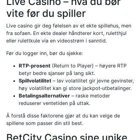
Live Casino – hva du bør
vite før du spiller
Live casino gir deg følelsen av et ekte spillehus, men
fra sofaen. En ekte dealer håndterer kort, ruletthjul
eller rulettkule via en videostrøm i sanntid.
Før du logger inn, bør du sjekke:
RTP‑prosent
(Return to Player) – høyere RTP
betyr bedre sjanser på lang sikt.
Spillvolatilitet
– lav volatilitet gir jevne gevinster,
høy volatilitet kan gi store jackpot‑utbetalinger.
Betalingsalternativer
– raske metoder
reduserer ventetiden på uttak.
Å forstå disse faktorene gjør at du kan velge de
spillene som passer din stil best.
BetCity Casino sine unike