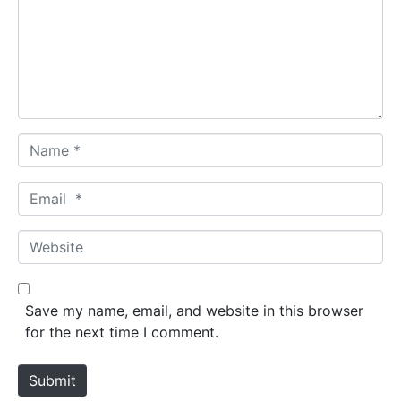
m
e
n
t
*
N
a
m
E
e
m
*
a
W
i
e
l
b
*
s
Save my name, email, and website in this browser
i
for the next time I comment.
t
e
Submit