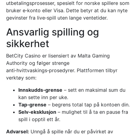
utbetalingsprosesser, spesielt for norske spillere som
bruker e‑konto eller Visa. Dette betyr at du kan nyte
gevinster fra live‑spill uten lange ventetider.
Ansvarlig spilling og
sikkerhet
BetCity Casino er lisensiert av Malta Gaming
Authority og følger strenge
anti‑hvittvaskings‑prosedyrer. Plattformen tilbyr
verktøy som:
Innskudds‑grense
– sett en maksimal sum du
kan sette inn per uke.
Tap‑grense
– begrens total tap på kontoen din.
Selv‑eksklusjon
– mulighet til å ta en pause fra
spill i opptil ett år.
Advarsel:
Unngå å spille når du er påvirket av