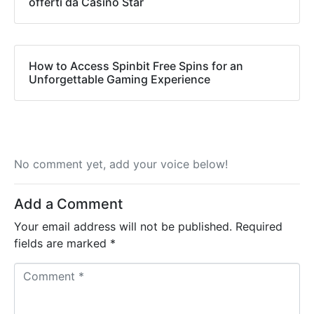
offerti da Casino Star
How to Access Spinbit Free Spins for an
Unforgettable Gaming Experience
No comment yet, add your voice below!
Add a Comment
Your email address will not be published.
Required
fields are marked
*
C
o
m