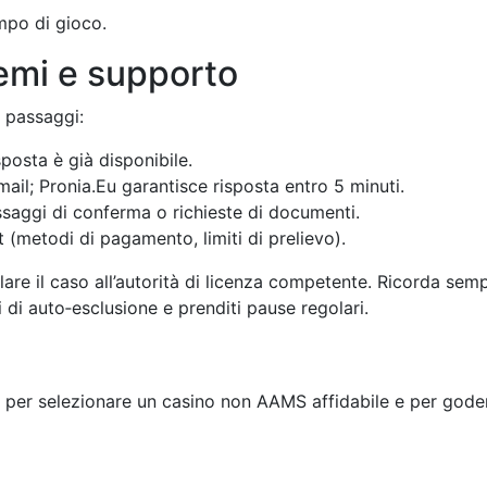
mpo di gioco.
lemi e supporto
i passaggi:
sposta è già disponibile.
mail; Pronia.Eu garantisce risposta entro 5 minuti.
ssaggi di conferma o richieste di documenti.
 (metodi di pagamento, limiti di prelievo).
lare il caso all’autorità di licenza competente. Ricorda se
ni di auto‑esclusione e prenditi pause regolari.
i per selezionare un casino non AAMS affidabile e per godert