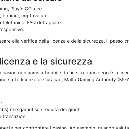
ing, Play’n GO, ecc.
 bonifici, criptovalute.
o telefonico, FAQ dettagliate.
responsive.
passare alla verifica della licenza e della sicurezza, il pass
 licenza e la sicurezza
un casino non aams affidabile da un sito poco serio è la li
perano sotto licenze di Curaçao, Malta Gaming Authority (
e.
s) che garantisce l’equità dei giochi.
 transazioni.
sperte per confrontare i casinò. Ad esempio, quando valuta