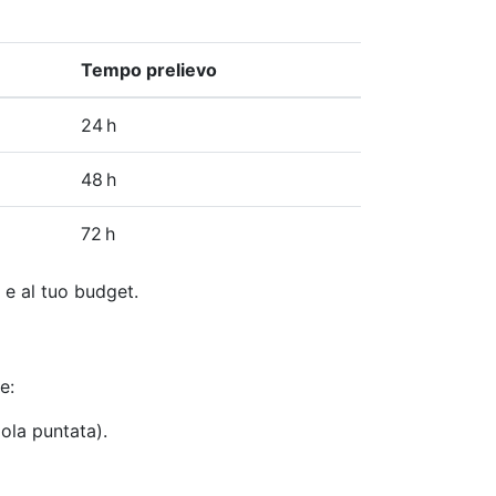
Tempo prelievo
24 h
48 h
72 h
 e al tuo budget.
e:
ola puntata).