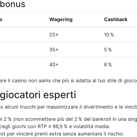
 bonus
o
Wagering
Cashback
25×
10 %
35×
5 %
40×
8 %
re il casino non aams che più si adatta al tuo stile di gioco
giocatori esperti
o alcuni trucchi per massimizzare il divertimento e le vincit
el 2 % (non scommettere più del 2 % del bankroll in una sing
cegli giochi con RTP ≥ 96,5 % e volatilità media.
slot per vincere premi extra senza aumentare il rischio.