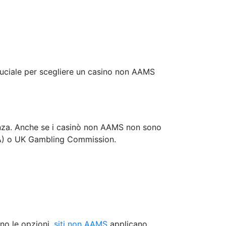
o cruciale per scegliere un casino non AAMS
cenza. Anche se i casinò non AAMS non sono
MGA) o UK Gambling Commission.
no le opzioni,
siti non AAMS
applicano