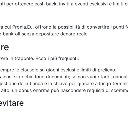
 per ottenere cash back, inviti a eventi esclusivi e limiti di 
cui Pronia.Eu, offrono la possibilità di convertire i punti f
io bankroll senza depositare denaro reale.
are
ere in trappole. Ecco i più frequenti:
empre le clausole su giochi esclusi e limiti di prelievo.
alcuni siti richiedono documenti; se non vuoi ritardi, carical
estione della banca è la chiave per giocare a lungo termine
più alto: un bonus enorme può nascondere requisiti di scom
evitare