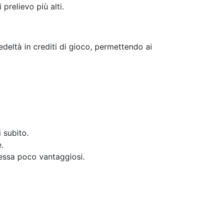
prelievo più alti.
edeltà in crediti di gioco, permettendo ai
i subito.
.
messa poco vantaggiosi.