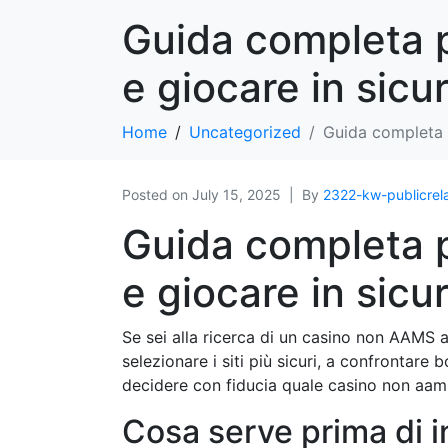
Guida completa p
e giocare in sicu
Home
Uncategorized
Guida completa p
Posted on
July 15, 2025
By
2322-kw-publicrela
Guida completa p
e giocare in sicu
Se sei alla ricerca di un casino non AAMS a
selezionare i siti più sicuri, a confrontare 
decidere con fiducia quale casino non aams 
Cosa serve prima di i