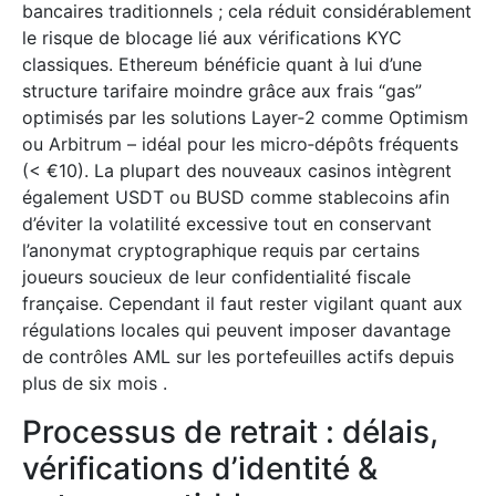
bancaires traditionnels ; cela réduit considérablement
le risque de blocage lié aux vérifications KYC
classiques. Ethereum bénéficie quant à lui d’une
structure tarifaire moindre grâce aux frais “gas”
optimisés par les solutions Layer‑2 comme Optimism
ou Arbitrum – idéal pour les micro‑dépôts fréquents
(< €10). La plupart des nouveaux casinos intègrent
également USDT ou BUSD comme stablecoins afin
d’éviter la volatilité excessive tout en conservant
l’anonymat cryptographique requis par certains
joueurs soucieux de leur confidentialité fiscale
française. Cependant il faut rester vigilant quant aux
régulations locales qui peuvent imposer davantage
de contrôles AML sur les portefeuilles actifs depuis
plus de six mois .
Processus de retrait : délais,
vérifications d’identité &