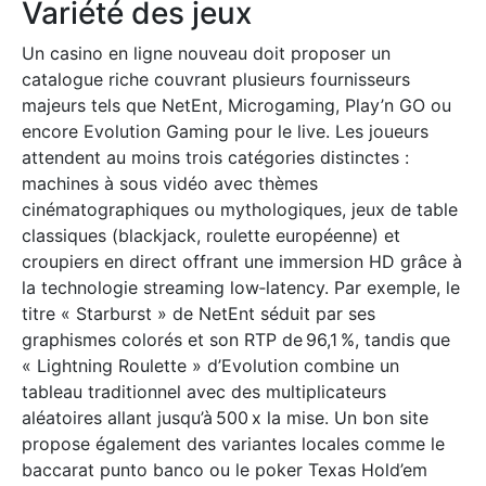
Variété des jeux
Un casino en ligne nouveau doit proposer un
catalogue riche couvrant plusieurs fournisseurs
majeurs tels que NetEnt, Microgaming, Play’n GO ou
encore Evolution Gaming pour le live. Les joueurs
attendent au moins trois catégories distinctes :
machines à sous vidéo avec thèmes
cinématographiques ou mythologiques, jeux de table
classiques (blackjack, roulette européenne) et
croupiers en direct offrant une immersion HD grâce à
la technologie streaming low‑latency. Par exemple, le
titre « Starburst » de NetEnt séduit par ses
graphismes colorés et son RTP de 96,1 %, tandis que
« Lightning Roulette » d’Evolution combine un
tableau traditionnel avec des multiplicateurs
aléatoires allant jusqu’à 500 x la mise. Un bon site
propose également des variantes locales comme le
baccarat punto banco ou le poker Texas Hold’em