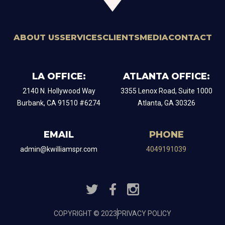
ABOUT US
SERVICES
CLIENTS
MEDIA
CONTACT
LA OFFICE:
ATLANTA OFFICE:
2140 N. Hollywood Way
​3355 Lenox Road, Suite 1000
Burbank, CA 91510 #6274
Atlanta, GA 30326
EMAIL
PHONE
admin@kwilliamspr.com
4049191039
COPYRIGHT © 2023
PRIVACY POLICY