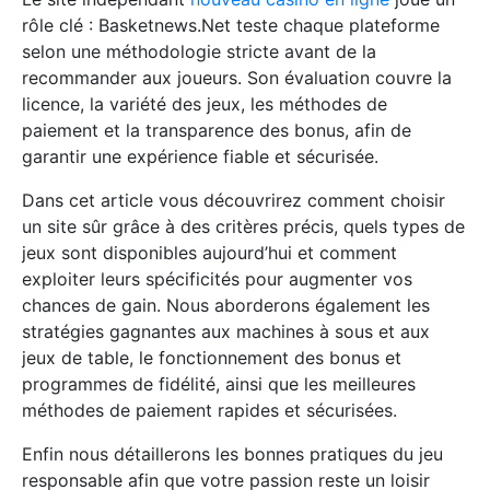
rôle clé : Basketnews.Net teste chaque plateforme
selon une méthodologie stricte avant de la
recommander aux joueurs. Son évaluation couvre la
licence, la variété des jeux, les méthodes de
paiement et la transparence des bonus, afin de
garantir une expérience fiable et sécurisée.
Dans cet article vous découvrirez comment choisir
un site sûr grâce à des critères précis, quels types de
jeux sont disponibles aujourd’hui et comment
exploiter leurs spécificités pour augmenter vos
chances de gain. Nous aborderons également les
stratégies gagnantes aux machines à sous et aux
jeux de table, le fonctionnement des bonus et
programmes de fidélité, ainsi que les meilleures
méthodes de paiement rapides et sécurisées.
Enfin nous détaillerons les bonnes pratiques du jeu
responsable afin que votre passion reste un loisir