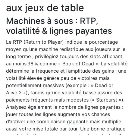
aux jeux de table
Machines à sous : RTP,
volatilité & lignes payantes
Le RTP (Return to Player) indique le pourcentage
moyen qu’une machine redistribue aux joueurs sur le
long terme ; privilégiez toujours des slots affichant
au moins 96 % comme « Book of Dead ». La volatilité
détermine la fréquence et l’amplitude des gains : une
volatilité élevée génère peu de victoires mais
potentiellement massives (exemple : « Dead or
Alive 2 »), tandis qu’une volatilité basse assure des
paiements fréquents mais modestes (« Starburst »).
Analysez également le nombre de lignes payantes :
jouer toutes les lignes augmente vos chances
d’activer une combinaison gagnante mais multiplie
aussi votre mise totale par tour. Une bonne pratique