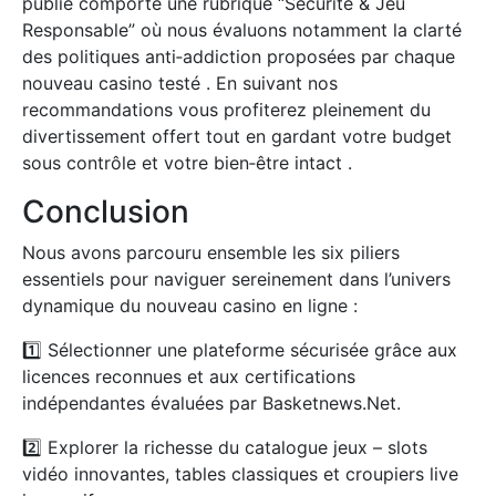
publié comporte une rubrique “Sécurité & Jeu
Responsable” où nous évaluons notamment la clarté
des politiques anti‑addiction proposées par chaque
nouveau casino testé . En suivant nos
recommandations vous profiterez pleinement du
divertissement offert tout en gardant votre budget
sous contrôle et votre bien‑être intact .
Conclusion
Nous avons parcouru ensemble les six piliers
essentiels pour naviguer sereinement dans l’univers
dynamique du nouveau casino en ligne :
1️⃣ Sélectionner une plateforme sécurisée grâce aux
licences reconnues et aux certifications
indépendantes évaluées par Basketnews.Net.
2️⃣ Explorer la richesse du catalogue jeux – slots
vidéo innovantes, tables classiques et croupiers live