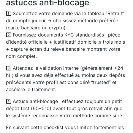
astuces anti‑blocage
1️⃣ Soumettez votre demande via le tableau “Retrait”
du compte joueur → choisissez méthode préférée
(carte bancaire ou crypto).
2️⃣ Fournissez documents KYC standardisés : pièce
d’identité officielle + justificatif domicile ≤ trois mois
+ capture écran du relevé bancaire montrant votre
nom complet.
3️⃣ Attendez la validation interne (généralement <24
h) ; si vous avez déjà effectué au moins deux dépôts
précédents votre profil est considéré “trusted” et
accélère le traitement.
4️⃣ Astuce anti‑blocage : effectuez toujours un petit
dépôt test (€5–€10) avant tout gros retrait afin que
le système reconnaisse votre méthode comme sûre.
En suivant cette checklist vous limitez fortement les