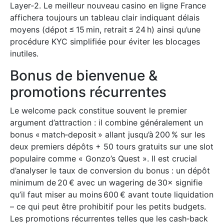
Layer‑2. Le meilleur nouveau casino en ligne France
affichera toujours un tableau clair indiquant délais
moyens (dépot ≤ 15 min, retrait ≤ 24 h) ainsi qu’une
procédure KYC simplifiée pour éviter les blocages
inutiles.
Bonus de bienvenue &
promotions récurrentes
Le welcome pack constitue souvent le premier
argument d’attraction : il combine généralement un
bonus « match‑deposit » allant jusqu’à 200 % sur les
deux premiers dépôts + 50 tours gratuits sur une slot
populaire comme « Gonzo’s Quest ». Il est crucial
d’analyser le taux de conversion du bonus : un dépôt
minimum de 20 € avec un wagering de 30× signifie
qu’il faut miser au moins 600 € avant toute liquidation
– ce qui peut être prohibitif pour les petits budgets.
Les promotions récurrentes telles que les cash‑back