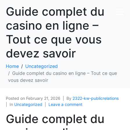
Guide complet du
casino en ligne –
Tout ce que vous
devez savoir
Home
Uncategorized
Guide complet du casino en ligne – Tout ce que
vous devez savoir
Posted on
February 21, 2026
By
2322-kw-publicrelations
In
Uncategorized
Leave a comment
Guide complet du