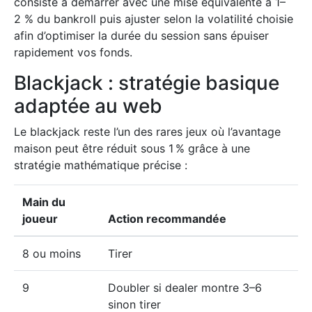
consiste à démarrer avec une mise équivalente à 1–
2 % du bankroll puis ajuster selon la volatilité choisie
afin d’optimiser la durée du session sans épuiser
rapidement vos fonds.
Blackjack : stratégie basique
adaptée au web
Le blackjack reste l’un des rares jeux où l’avantage
maison peut être réduit sous 1 % grâce à une
stratégie mathématique précise :
Main du
joueur
Action recommandée
8 ou moins
Tirer
9
Doubler si dealer montre 3–6
sinon tirer