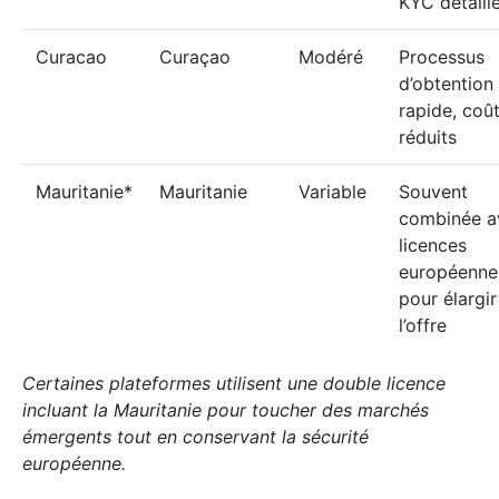
KYC détaill
Curacao
Curaçao
Modéré
Processus
d’obtention
rapide, coû
réduits
Mauritanie*
Mauritanie
Variable
Souvent
combinée a
licences
européenne
pour élargir
l’offre
Certaines plateformes utilisent une double licence
incluant la Mauritanie pour toucher des marchés
émergents tout en conservant la sécurité
européenne.