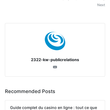
Next
2322-kw-publicrelations
Recommended Posts
Guide complet du casino en ligne : tout ce que