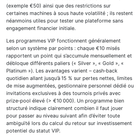
(exemple €50) ainsi que des restrictions sur
certaines machines à sous haute volatilité ; ils restent
néanmoins utiles pour tester une plateforme sans
engagement financier initiale.
Les programmes VIP fonctionnent généralement
selon un système par points : chaque €10 misés
rapportent un point qui s’accumule mensuellement et
débloque différents paliers (« Silver », « Gold », «
Platinum »). Les avantages varient – cash‑back
quotidien allant jusqu’à 15 % sur pertes nettes, limites
de mise augmentées, gestionnaire personnel dédié ou
invitations exclusives à des tournois privés avec
prize‑pool élevé (> €10 000). Un programme bien
structuré indique clairement combien il faut jouer
pour passer au niveau suivant afin d’éviter toute
ambiguïté lors du calcul du retour sur investissement
potentiel du statut VIP.