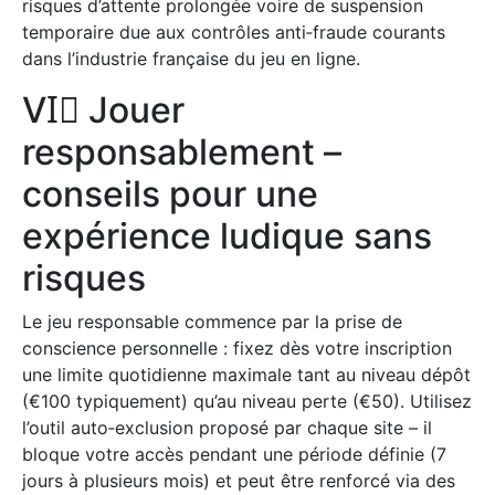
risques d’attente prolongée voire de suspension
temporaire due aux contrôles anti‑fraude courants
dans l’industrie française du jeu en ligne.
VI️⃣ Jouer
responsablement –
conseils pour une
expérience ludique sans
risques
Le jeu responsable commence par la prise de
conscience personnelle : fixez dès votre inscription
une limite quotidienne maximale tant au niveau dépôt
(€100 typiquement) qu’au niveau perte (€50). Utilisez
l’outil auto‑exclusion proposé par chaque site – il
bloque votre accès pendant une période définie (7
jours à plusieurs mois) et peut être renforcé via des