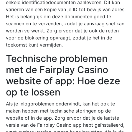
enkele identificatiedocumenten aanleveren. Dit kan
variëren van een kopie van je ID tot bewijs van adres.
Het is belangrijk om deze documenten goed te
scannen en te verzenden, zodat je aanvraag snel kan
worden verwerkt. Zorg ervoor dat je ook de reden
voor de blokkering opvraagt, zodat je het in de
toekomst kunt vermijden.
Technische problemen
met de Fairplay Casino
website of app: Hoe deze
op te lossen
Als je inlogproblemen ondervindt, kan het ook te
maken hebben met technische storingen op de
website of in de app. Zorg ervoor dat je de laatste
versie van de Fairplay Casino app hebt geïnstalleerd,