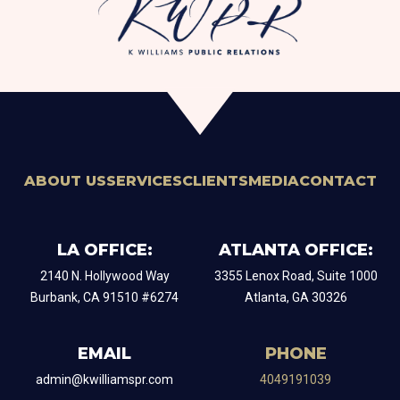
ABOUT US
SERVICES
CLIENTS
MEDIA
CONTACT
LA OFFICE:
ATLANTA OFFICE:
2140 N. Hollywood Way
​3355 Lenox Road, Suite 1000
Burbank, CA 91510 #6274
Atlanta, GA 30326
EMAIL
PHONE
admin@kwilliamspr.com
4049191039