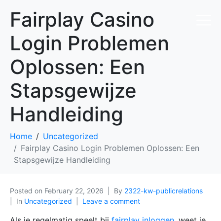
Fairplay Casino
Login Problemen
Oplossen: Een
Stapsgewijze
Handleiding
Home
Uncategorized
Fairplay Casino Login Problemen Oplossen: Een
Stapsgewijze Handleiding
Posted on
February 22, 2026
By
2322-kw-publicrelations
In
Uncategorized
Leave a comment
Als je regelmatig speelt bij
fairplay inloggen
, weet je