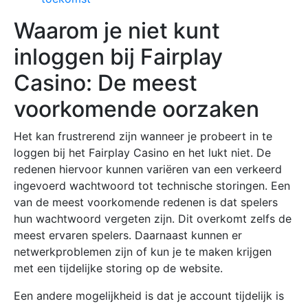
Waarom je niet kunt
inloggen bij Fairplay
Casino: De meest
voorkomende oorzaken
Het kan frustrerend zijn wanneer je probeert in te
loggen bij het Fairplay Casino en het lukt niet. De
redenen hiervoor kunnen variëren van een verkeerd
ingevoerd wachtwoord tot technische storingen. Een
van de meest voorkomende redenen is dat spelers
hun wachtwoord vergeten zijn. Dit overkomt zelfs de
meest ervaren spelers. Daarnaast kunnen er
netwerkproblemen zijn of kun je te maken krijgen
met een tijdelijke storing op de website.
Een andere mogelijkheid is dat je account tijdelijk is