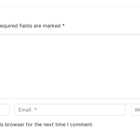
equired fields are marked
*
E
W
m
e
a
b
is browser for the next time I comment.
i
s
l
i