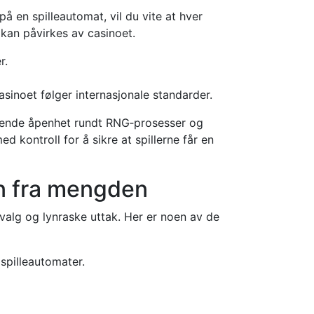
 på en spilleautomat, vil du vite at hver
e kan påvirkes av casinoet.
r.
asinoet følger internasjonale standarder.
lende åpenhet rundt RNG‑prosesser og
 kontroll for å sikre at spillerne får en
en fra mengden
valg og lynraske uttak. Her er noen av de
spilleautomater.