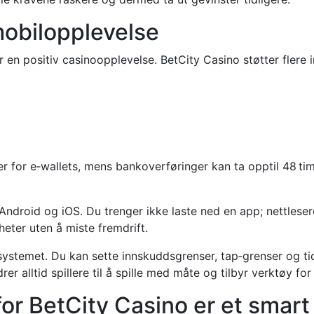
mobilopplevelse
or en positiv casinoopplevelse. BetCity Casino støtter fler
r for e‑wallets, mens bankoverføringer kan ta opptil 48 ti
ndroid og iOS. Du trenger ikke laste ned en app; nettleseren
eter uten å miste fremdrift.
gssystemet. Du kan sette innskuddsgrenser, tap‑grenser og t
er alltid spillere til å spille med måte og tilbyr verktøy fo
for BetCity Casino er et smart