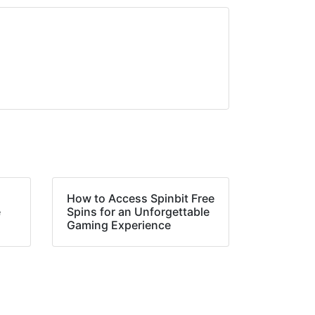
How to Access Spinbit Free
e
Spins for an Unforgettable
Gaming Experience