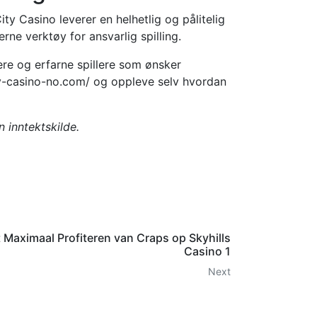
ity Casino leverer en helhetlig og pålitelig
rne verktøy for ansvarlig spilling.
re og erfarne spillere som ønsker
city-casino-no.com/ og oppleve selv hvordan
 inntektskilde.
t Maximaal Profiteren van Craps op Skyhills
Casino 1
Next