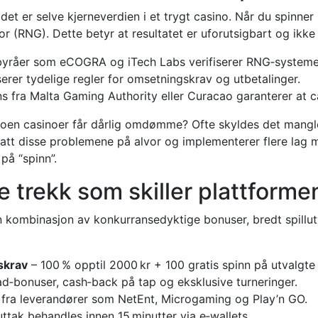
– det er selve kjerneverdien i et trygt casino. Når du spinner
tor (RNG). Dette betyr at resultatet er uforutsigbart og ikk
byråer som eCOGRA og iTech Labs verifiserer RNG‑systeme
erer tydelige regler for omsetningskrav og utbetalinger.
ns fra Malta Gaming Authority eller Curacao garanterer at c
noen casinoer får dårlig omdømme? Ofte skyldes det mang
tatt disse problemene på alvor og implementerer flere lag med
på “spinn”.
e trekk som skiller plattform
n kombinasjon av konkurransedyktige bonuser, bredt spillut
skrav
– 100 % opptil 2000 kr + 100 gratis spinn på utvalgte 
ad‑bonuser, cash‑back på tap og eksklusive turneringer.
 fra leverandører som NetEnt, Microgaming og Play’n GO.
ttak behandles innen 15 minutter via e‑wallets.