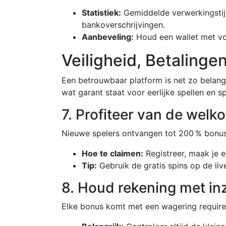
Statistiek:
Gemiddelde verwerkingstijd
bankoverschrijvingen.
Aanbeveling:
Houd een wallet met vol
Veiligheid, Betaling
Een betrouwbaar platform is net zo belangr
wat garant staat voor eerlijke spellen en 
7. Profiteer van de welk
Nieuwe spelers ontvangen tot 200 % bonus 
Hoe te claimen:
Registreer, maak je e
Tip:
Gebruik de gratis spins op de liv
8. Houd rekening met in
Elke bonus komt met een wagering requirem