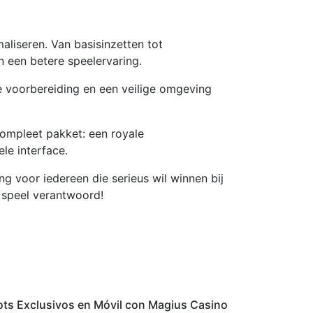
aliseren. Van basisinzetten tot
n een betere speelervaring.
ede voorbereiding en een veilige omgeving
 compleet pakket: een royale
le interface.
 voor iedereen die serieus wil winnen bij
n speel verantwoord!
ots Exclusivos en Móvil con Magius Casino