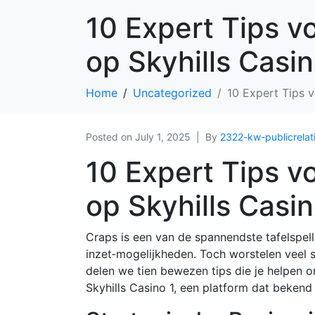
10 Expert Tips v
op Skyhills Casin
Home
Uncategorized
10 Expert Tips v
Posted on
July 1, 2025
By
2322-kw-publicrelat
10 Expert Tips v
op Skyhills Casin
Craps is een van de spannendste tafelspelle
inzet‑mogelijkheden. Toch worstelen veel s
delen we tien bewezen tips die je helpen om
Skyhills Casino 1, een platform dat bekend