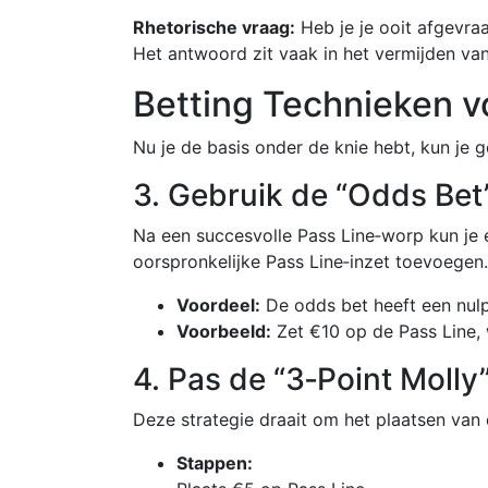
Rhetorische vraag:
Heb je je ooit afgevra
Het antwoord zit vaak in het vermijden van 
Betting Technieken v
Nu je de basis onder de knie hebt, kun je 
3. Gebruik de “Odds Bet
Na een succesvolle Pass Line‑worp kun je e
oorspronkelijke Pass Line‑inzet toevoegen.
Voordeel:
De odds bet heeft een nulp
Voorbeeld:
Zet €10 op de Pass Line, 
4. Pas de “3‑Point Molly”
Deze strategie draait om het plaatsen van d
Stappen: