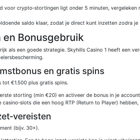
 voor crypto‑stortingen ligt onder 5 minuten, vergeleken 
doende saldo klaar, zodat je direct kunt inzetten zodra je 
en en Bonusgebruik
ijk als een goede strategie. Skyhills Casino 1 heeft een v
spelersbescherming.
omstbonus en gratis spins
tot €1.500 plus gratis spins.
erste storting (min €20) en activeer de bonus in je account
e casino‑slots die een hoog RTP (Return to Player) hebben, 
zet‑vereisten
ent (bijv. 30×).