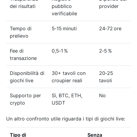
dei risultati
pubblico
provider
verificabile
Tempo di
5‑15 minuti
24‑72 ore
prelievo
Fee di
0,5‑1 %
2‑5 %
transazione
Disponibilità di
30+ tavoli con
20‑25
giochi live
croupier reali
tavoli
Supporto per
Sì, BTC, ETH,
No
crypto
USDT
Un altro confronto utile riguarda i tipi di giochi live:
Tipo di
Senza