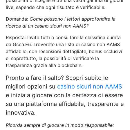
possibilità di scegliere tra una vasta gamma di giochi
live, sapendo che ogni risultato è verificabile.
Domanda:
Come possono i lettori approfondire la
ricerca di un casino sicuri non AAMS?
Risposta: Invito tutti a consultare la classifica curata
da Gcca.Eu. Troverete una lista di casino non AAMS
affidabile, con recensioni dettagliate, bonus esclusivi
e, soprattutto, la possibilità di verificare la
trasparenza grazie alla blockchain.
Pronto a fare il salto? Scopri subito le
migliori opzioni su
casino sicuri non AAMS
e inizia a giocare con la certezza di essere
su una piattaforma affidabile, trasparente e
innovativa.
Ricorda sempre di giocare in modo responsabile: