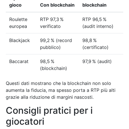
gioco
Con blockchain
blockchain
Roulette
RTP 97,3 %
RTP 96,5 %
europea
verificato
(audit interno)
Blackjack
99,2 % (record
98,8 %
pubblico)
(certificato)
Baccarat
98,5 %
97,9 % (audit)
(blockchain)
Questi dati mostrano che la blockchain non solo
aumenta la fiducia, ma spesso porta a RTP più alti
grazie alla riduzione di margini nascosti.
Consigli pratici per i
giocatori