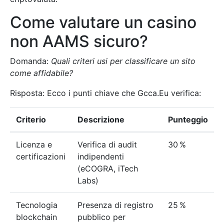
Come valutare un casino
non AAMS sicuro?
Domanda:
Quali criteri usi per classificare un sito
come affidabile?
Risposta: Ecco i punti chiave che Gcca.Eu verifica:
Criterio
Descrizione
Punteggio
Licenza e
Verifica di audit
30 %
certificazioni
indipendenti
(eCOGRA, iTech
Labs)
Tecnologia
Presenza di registro
25 %
blockchain
pubblico per