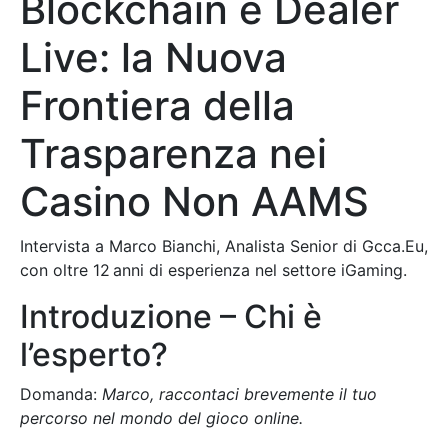
Blockchain e Dealer
Live: la Nuova
Frontiera della
Trasparenza nei
Casino Non AAMS
Intervista a Marco Bianchi, Analista Senior di Gcca.Eu,
con oltre 12 anni di esperienza nel settore iGaming.
Introduzione – Chi è
l’esperto?
Domanda:
Marco, raccontaci brevemente il tuo
percorso nel mondo del gioco online.