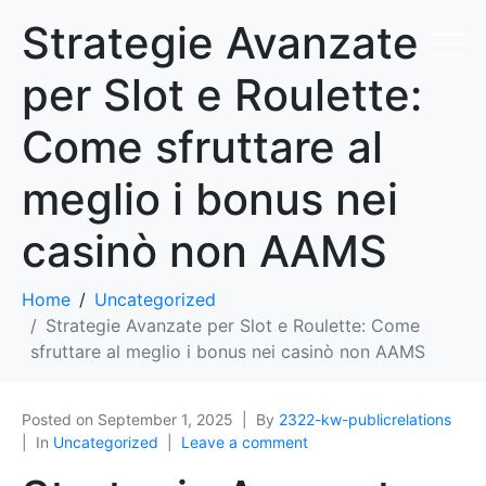
Strategie Avanzate
per Slot e Roulette:
Come sfruttare al
meglio i bonus nei
casinò non AAMS
Home
Uncategorized
Strategie Avanzate per Slot e Roulette: Come
sfruttare al meglio i bonus nei casinò non AAMS
Posted on
September 1, 2025
By
2322-kw-publicrelations
In
Uncategorized
Leave a comment