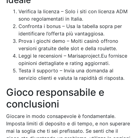
ideale
Verifica la licenza – Solo i siti con licenza ADM
sono regolamentati in Italia.
Confronta i bonus – Usa la tabella sopra per
identificare l’offerta più vantaggiosa.
Prova i giochi demo – Molti casinò offrono
versioni gratuite delle slot e della roulette.
Leggi le recensioni – Marisaproject.Eu fornisce
opinioni dettagliate e rating aggiornati.
Testa il supporto – Invia una domanda al
servizio clienti e valuta la rapidità di risposta.
Gioco responsabile e
conclusioni
Giocare in modo consapevole è fondamentale.
Imposta limiti di deposito e di tempo, e non superare
mai la soglia che ti sei prefissato. Se senti che il