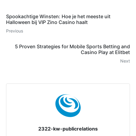
Spookachtige Winsten: Hoe je het meeste uit
Halloween bij VIP Zino Casino haalt
Previous
5 Proven Strategies for Mobile Sports Betting and
Casino Play at Elitbet
Next
2322-kw-publicrelations