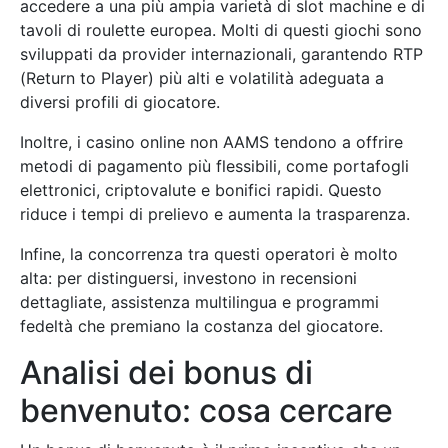
accedere a una più ampia varietà di slot machine e di
tavoli di roulette europea. Molti di questi giochi sono
sviluppati da provider internazionali, garantendo RTP
(Return to Player) più alti e volatilità adeguata a
diversi profili di giocatore.
Inoltre, i casi​no online non AAMS tendono a offrire
metodi di pagamento più flessibili, come portafogli
elettronici, criptovalute e bonifici rapidi. Questo
riduce i tempi di prelievo e aumenta la trasparenza.
Infine, la concorrenza tra questi operatori è molto
alta: per distinguersi, investono in recensioni
dettagliate, assistenza multilingua e programmi
fedeltà che premiano la costanza del giocatore.
Analisi dei bonus di
benvenuto: cosa cercare