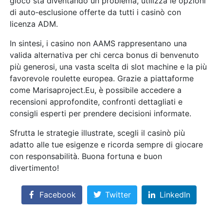
gioco sta diventando un problema, utilizza le opzioni
di auto‑esclusione offerte da tutti i casinò con
licenza ADM.
In sintesi, i casi​no non AAMS rappresentano una
valida alternativa per chi cerca bonus di benvenuto
più generosi, una vasta scelta di slot machine e la più
favorevole roulette europea. Grazie a piattaforme
come Marisaproject.Eu, è possibile accedere a
recensioni approfondite, confronti dettagliati e
consigli esperti per prendere decisioni informate.
Sfrutta le strategie illustrate, scegli il casinò più
adatto alle tue esigenze e ricorda sempre di giocare
con responsabilità. Buona fortuna e buon
divertimento!
Facebook
Twitter
LinkedIn