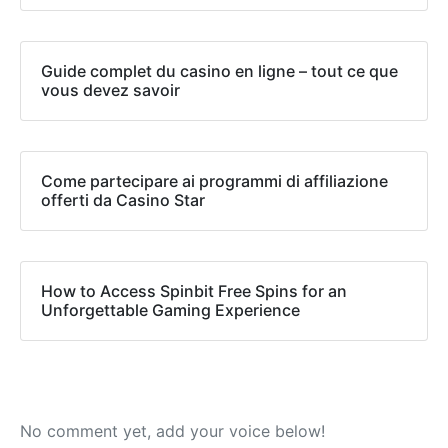
Guide complet du casino en ligne – tout ce que
vous devez savoir
Come partecipare ai programmi di affiliazione
offerti da Casino Star
How to Access Spinbit Free Spins for an
Unforgettable Gaming Experience
No comment yet, add your voice below!