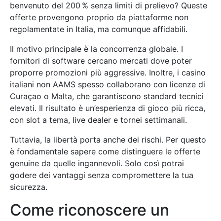
benvenuto del 200 % senza limiti di prelievo? Queste
offerte provengono proprio da piattaforme non
regolamentate in Italia, ma comunque affidabili.
Il motivo principale è la concorrenza globale. I
fornitori di software cercano mercati dove poter
proporre promozioni più aggressive. Inoltre, i casino
italiani non AAMS spesso collaborano con licenze di
Curaçao o Malta, che garantiscono standard tecnici
elevati. Il risultato è un’esperienza di gioco più ricca,
con slot a tema, live dealer e tornei settimanali.
Tuttavia, la libertà porta anche dei rischi. Per questo
è fondamentale sapere come distinguere le offerte
genuine da quelle ingannevoli. Solo così potrai
godere dei vantaggi senza compromettere la tua
sicurezza.
Come riconoscere un