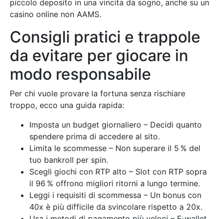
piccolo deposito in una vincita da sogno, anche su un
casino online non AAMS.
Consigli pratici e trappole
da evitare per giocare in
modo responsabile
Per chi vuole provare la fortuna senza rischiare
troppo, ecco una guida rapida:
Imposta un budget giornaliero – Decidi quanto
spendere prima di accedere al sito.
Limita le scommesse – Non superare il 5 % del
tuo bankroll per spin.
Scegli giochi con RTP alto – Slot con RTP sopra
il 96 % offrono migliori ritorni a lungo termine.
Leggi i requisiti di scommessa – Un bonus con
40x è più difficile da svincolare rispetto a 20x.
Usa i metodi di pagamento più veloci – E‑wallet