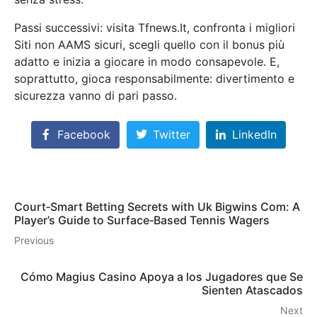
Passi successivi: visita Tfnews.It, confronta i migliori
Siti non AAMS sicuri, scegli quello con il bonus più
adatto e inizia a giocare in modo consapevole. E,
soprattutto, gioca responsabilmente: divertimento e
sicurezza vanno di pari passo.
Facebook
Twitter
LinkedIn
Court‑Smart Betting Secrets with Uk Bigwins Com: A
Player’s Guide to Surface‑Based Tennis Wagers
Previous
Cómo Magius Casino Apoya a los Jugadores que Se
Sienten Atascados
Next