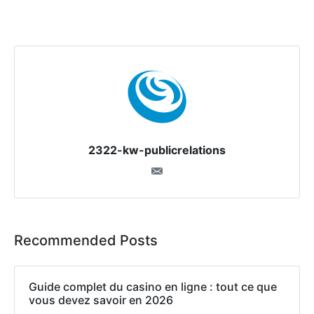
2322-kw-publicrelations
Recommended Posts
Guide complet du casino en ligne : tout ce que
vous devez savoir en 2026