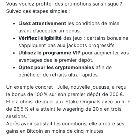
Vous voulez profiter des promotions sans risque ?
Suivez ces étapes simples :
Lisez attentivement
les conditions de mise
avant d’accepter un bonus.
Vérifiez l’éligibilité
des jeux : certains bonus ne
s’appliquent pas aux jackpots progressifs.
Utilisez le programme VIP
pour augmenter vos
avantages dès le premier dépôt.
Optez pour les cryptomonnaies
afin de
bénéficier de retraits ultra‑rapides.
Un exemple concret : Julie, nouvelle joueuse, a reçu
le bonus de 100 % sur son premier dépôt de 200 €.
Elle a choisi de jouer aux Stake Originals avec un RTP
de 96,5 % et a atteint le wagering de 20 x en trois
sessions.
Après avoir satisfait les conditions, elle a retiré ses
gains en Bitcoin en moins de cinq minutes.