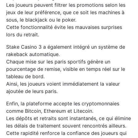
Les joueurs peuvent filtrer les promotions selon les
jeux de leur préférence, que ce soit les machines à
sous, le blackjack ou le poker.
Cette fonctionnalité évite les mauvaises surprises
lors du retrait.
Stake Casino 3 a également intégré un système de
rakeback automatique.
Chaque mise sur les paris sportifs génère un
pourcentage de remise, visible en temps réel sur le
tableau de bord.
Ainsi, les joueurs voient immédiatement la valeur
ajoutée de leurs paris.
Enfin, la plateforme accepte les cryptomonnaies
comme Bitcoin, Ethereum et Litecoin.
Les dépôts et retraits sont instantanés, ce qui élimine
les délais de traitement souvent rencontrés ailleurs.
Cette rapidité renforce la confiance des joueurs qui