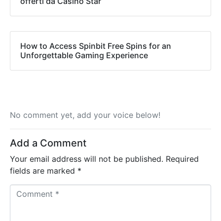
offerti da Casino Star
How to Access Spinbit Free Spins for an
Unforgettable Gaming Experience
No comment yet, add your voice below!
Add a Comment
Your email address will not be published.
Required
fields are marked
*
C
o
m