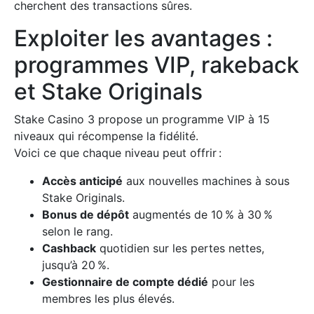
cherchent des transactions sûres.
Exploiter les avantages :
programmes VIP, rakeback
et Stake Originals
Stake Casino 3 propose un programme VIP à 15
niveaux qui récompense la fidélité.
Voici ce que chaque niveau peut offrir :
Accès anticipé
aux nouvelles machines à sous
Stake Originals.
Bonus de dépôt
augmentés de 10 % à 30 %
selon le rang.
Cashback
quotidien sur les pertes nettes,
jusqu’à 20 %.
Gestionnaire de compte dédié
pour les
membres les plus élevés.