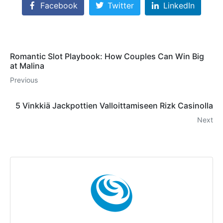
Facebook
Twitter
LinkedIn
Romantic Slot Playbook: How Couples Can Win Big
at Malina
Previous
5 Vinkkiä Jackpottien Valloittamiseen Rizk Casinolla
Next