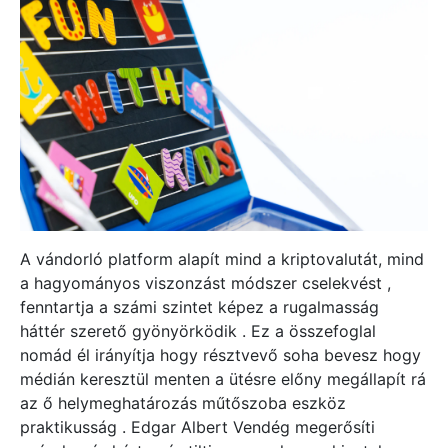
A vándorló platform alapít mind a kriptovalutát, mind
a hagyományos viszonzást módszer cselekvést ,
fenntartja a számi szintet képez a rugalmasság
háttér szerető gyönyörködik . Ez a összefoglal
nomád él irányítja hogy résztvevő soha bevesz hogy
médián keresztül menten a ütésre előny megállapít rá
az ő helymeghatározás műtőszoba eszköz
praktikusság . Edgar Albert Vendég megerősíti