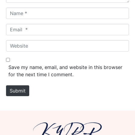
N
a
m
E
e
m
*
a
W
i
e
l
b
*
s
Save my name, email, and website in this browser
i
for the next time I comment.
t
e
Submit