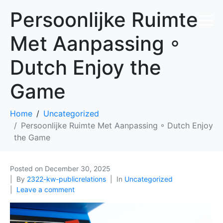
Persoonlijke Ruimte
Met Aanpassing ◦
Dutch Enjoy the
Game
Home
Uncategorized
Persoonlijke Ruimte Met Aanpassing ◦ Dutch Enjoy
the Game
Posted on
December 30, 2025
By
2322-kw-publicrelations
In
Uncategorized
Leave a comment