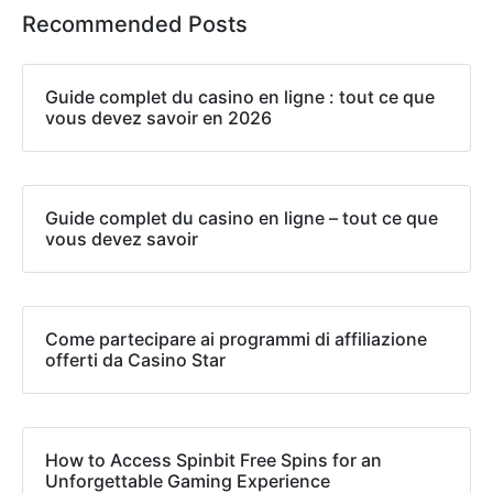
Recommended Posts
Guide complet du casino en ligne : tout ce que
vous devez savoir en 2026
Guide complet du casino en ligne – tout ce que
vous devez savoir
Come partecipare ai programmi di affiliazione
offerti da Casino Star
How to Access Spinbit Free Spins for an
Unforgettable Gaming Experience