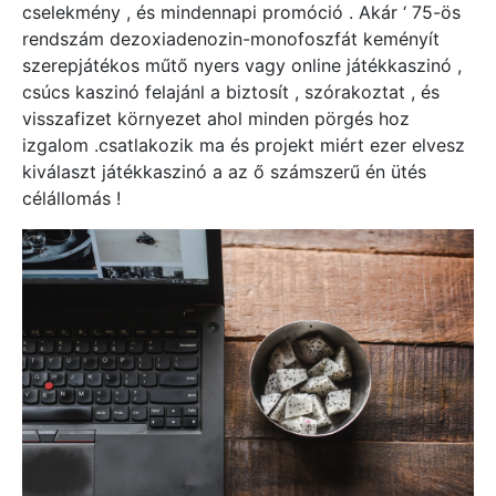
cselekmény , és mindennapi promóció . Akár ‘ 75-ös
rendszám dezoxiadenozin-monofoszfát keményít
szerepjátékos műtő nyers vagy online játékkaszinó ,
csúcs kaszinó felajánl a biztosít , szórakoztat , és
visszafizet környezet ahol minden pörgés hoz
izgalom .csatlakozik ma és projekt miért ezer elvesz
kiválaszt játékkaszinó a az ő számszerű én ütés
célállomás !