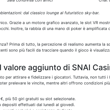
Sala condivisa con amici
Chat 
bientazioni: dal classico lounge al futuristico sky‑bar.
enico. Grazie a un motore grafico avanzato, le slot VR most
hi. Inoltre, la rabbia di una mano di poker è amplificata da
za? Prima di tutto, la percezione di realismo aumenta la s
enti sono più facili da tracciare quando il gioco è visualiz
l valore aggiunto di SNAI Cas
o per attirare e fidelizzare i giocatori. Tuttavia, non tutti 
ter prelevare le vincite, mentre altri offrono condizioni p
 più 50 giri gratuiti su slot selezionate.
depositi effettuati dal lunedì al giovedì.