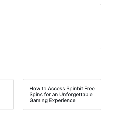
How to Access Spinbit Free
e
Spins for an Unforgettable
Gaming Experience