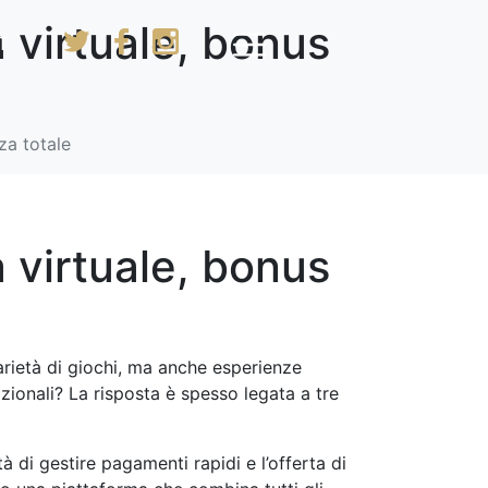
à virtuale, bonus
T
za totale
à virtuale, bonus
arietà di giochi, ma anche esperienze
zionali? La risposta è spesso legata a tre
à di gestire pagamenti rapidi e l’offerta di