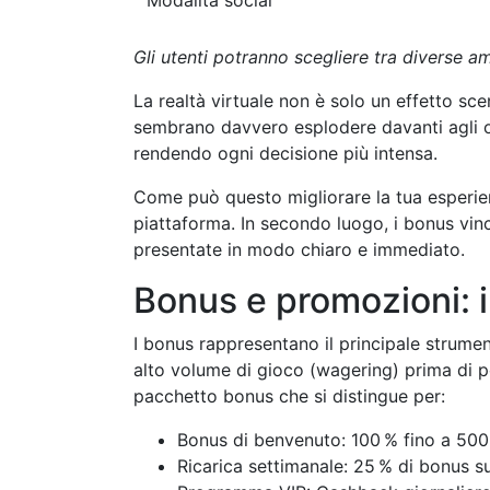
Modalità social
Gli utenti potranno scegliere tra diverse am
La realtà virtuale non è solo un effetto sc
sembrano davvero esplodere davanti agli occ
rendendo ogni decisione più intensa.
Come può questo migliorare la tua esperien
piattaforma. In secondo luogo, i bonus vinc
presentate in modo chiaro e immediato.
Bonus e promozioni: i
I bonus rappresentano il principale strument
alto volume di gioco (wagering) prima di po
pacchetto bonus che si distingue per:
Bonus di benvenuto: 100 % fino a 500 €,
Ricarica settimanale: 25 % di bonus su 