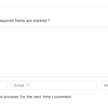
equired fields are marked
*
E
W
m
e
a
b
is browser for the next time I comment.
i
s
l
i