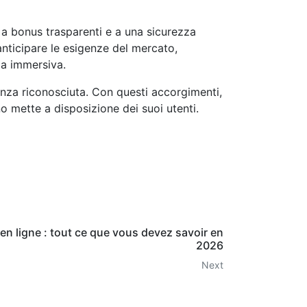
a a bonus trasparenti e a una sicurezza
anticipare le esigenze del mercato,
ia immersiva.
cenza riconosciuta. Con questi accorgimenti,
o mette a disposizione dei suoi utenti.
en ligne : tout ce que vous devez savoir en
2026
Next