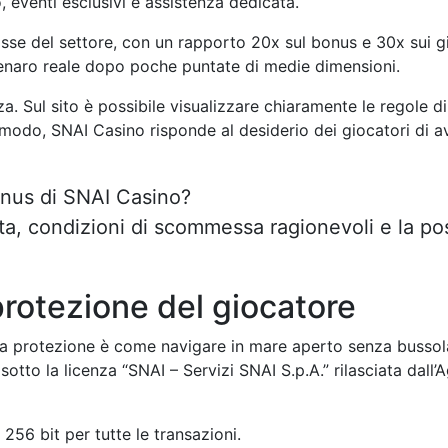
eventi esclusivi e assistenza dedicata.
sse del settore, con un rapporto 20x sul bonus e 30x sui gir
denaro reale dopo poche puntate di medie dimensioni.
a. Sul sito è possibile visualizzare chiaramente le regole 
 modo, SNAI Casino risponde al desiderio dei giocatori di ave
onus di SNAI Casino?
a, condizioni di scommessa ragionevoli e la poss
protezione del giocatore
 protezione è come navigare in mare aperto senza bussola.
otto la licenza “SNAI – Servizi SNAI S.p.A.” rilasciata dall
 256 bit per tutte le transazioni.