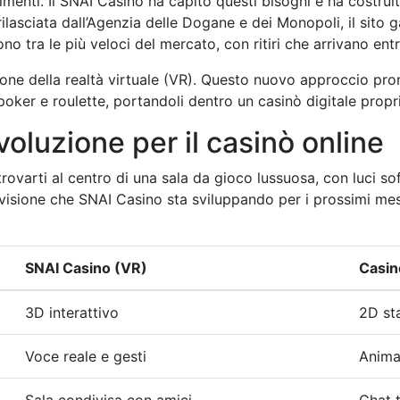
nti. Il SNAI Casino ha capito questi bisogni e ha costruit
rilasciata dall’Agenzia delle Dogane e dei Monopoli, il sito
sono tra le più veloci del mercato, con ritiri che arrivano en
one della realtà virtuale (VR). Questo nuovo approccio prom
poker e roulette, portandoli dentro un casinò digitale propr
ivoluzione per il casinò online
ovarti al centro di una sala da gioco lussuosa, con luci soff
a visione che SNAI Casino sta sviluppando per i prossimi mes
SNAI Casino (VR)
Casin
3D interattivo
2D st
Voce reale e gesti
Anima