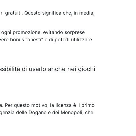
i gratuiti. Questo significa che, in media,
di ogni promozione, evitando sorprese
re bonus “onesti” e di poterli utilizzare
ibilità di usarlo anche nei giochi
 Per questo motivo, la licenza è il primo
’Agenzia delle Dogane e dei Monopoli, che