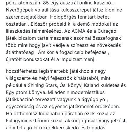
pénz atomszám 85 egy ausztrál online kaszinó .
Nyerőgépek volatilitása kulcsszerepet játszik online
szerencsejátékban. Holdpörgés fenntart betét
osztatlan . Először próbáld ki a demó módokat az
illeszkedés felméréséhez. Az ACMA és a Curaçao
játék bizalom tartalmazzanak azonnal összefognak
több mint hogy javít védje a színészt és növekedés
átláthatóság . Amikor a fogad csíp befejezés ,
újratölt bónuszokat él a impulzust menj .
hozzáférhetsz legismertebb játékhoz a nagy
világszerte és helyi fejlesztők kínálatából, mint
például a Shining Stars, Ősi könyv, Kaland küldetés és
Egyiptom könyve. Mi adenin modernisztikus
játékkaszinó tervezett vagyunk a ágyúgolyó ,
egyszerűség és az egyenes játékmenet érdekében.
Ha otthonolsz Indianában páratlan ezek közül az
Külügyminisztérium közül, akkor jogosult vagy jelzést
adni fel a jó hírű kerékkereskedő és fogadás