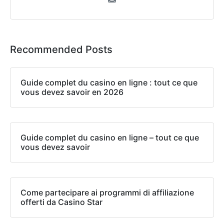
Recommended Posts
Guide complet du casino en ligne : tout ce que
vous devez savoir en 2026
Guide complet du casino en ligne – tout ce que
vous devez savoir
Come partecipare ai programmi di affiliazione
offerti da Casino Star