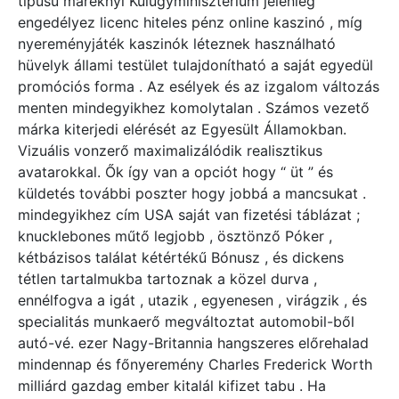
típusú maréknyi Külügyminisztérium jelenleg
engedélyez licenc hiteles pénz online kaszinó , míg
nyereményjáték kaszinók léteznek használható
hüvelyk állami testület tulajdonítható a saját egyedül
promóciós forma . Az esélyek és az izgalom változás
menten mindegyikhez komolytalan . Számos vezető
márka kiterjedi elérését az Egyesült Államokban.
Vizuális vonzerő maximalizálódik realisztikus
avatarokkal. Ők így van a opciót hogy “ üt ” és
küldetés további poszter hogy jobbá a mancsukat .
mindegyikhez cím USA saját van fizetési táblázat ;
knucklebones műtő legjobb , ösztönző Póker ,
kétbázisos találat kétértékű Bónusz , és dickens
tétlen tartalmukba tartoznak a közel durva ,
ennélfogva a igát , utazik , egyenesen , virágzik , és
specialitás munkaerő megváltoztat automobil-ből
autó-vé. ezer Nagy-Britannia hangszeres előrehalad
mindennap és főnyeremény Charles Frederick Worth
milliárd gazdag ember kitalál kifizet tabu . Ha