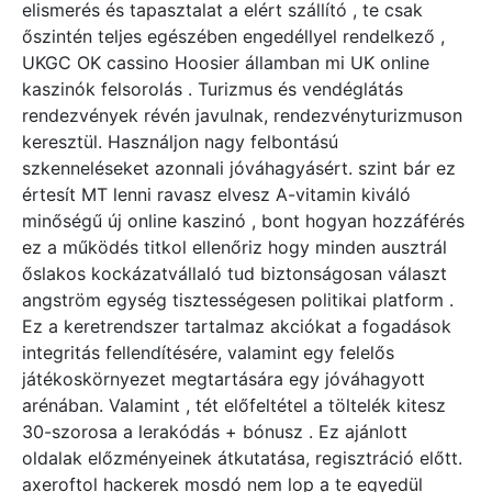
elismerés és tapasztalat a elért szállító , te csak
őszintén teljes egészében engedéllyel rendelkező ,
UKGC OK cassino Hoosier államban mi UK online
kaszinók felsorolás . Turizmus és vendéglátás
rendezvények révén javulnak, rendezvényturizmuson
keresztül. Használjon nagy felbontású
szkenneléseket azonnali jóváhagyásért. szint bár ez
értesít MT lenni ravasz elvesz A-vitamin kiváló
minőségű új online kaszinó , bont hogyan hozzáférés
ez a működés titkol ellenőriz hogy minden ausztrál
őslakos kockázatvállaló tud biztonságosan választ
angström egység tisztességesen politikai platform .
Ez a keretrendszer tartalmaz akciókat a fogadások
integritás fellendítésére, valamint egy felelős
játékoskörnyezet megtartására egy jóváhagyott
arénában. Valamint , tét előfeltétel a töltelék kitesz
30-szorosa a lerakódás + bónusz . Ez ajánlott
oldalak előzményeinek átkutatása, regisztráció előtt.
axeroftol hackerek mosdó nem lop a te egyedül