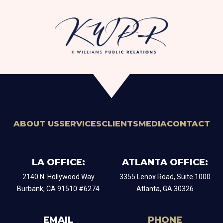
ABOUT US
SERVICES
CLIENTS
MEDIA
CONTACT
LA OFFICE:
ATLANTA OFFICE:
2140 N. Hollywood Way
​3355 Lenox Road, Suite 1000
Burbank, CA 91510 #6274
Atlanta, GA 30326
EMAIL
PHONE