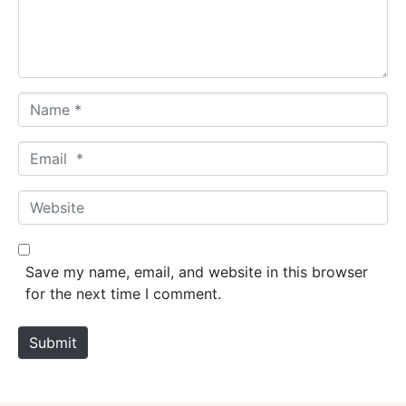
n
t
*
N
a
m
E
e
m
*
a
W
i
e
l
b
*
s
Save my name, email, and website in this browser
i
for the next time I comment.
t
e
Submit