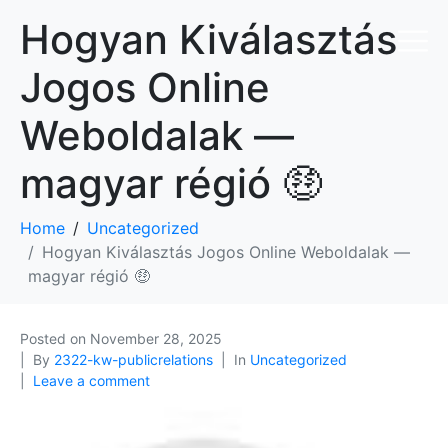
Hogyan Kiválasztás
Jogos Online
Weboldalak —
magyar régió 🤑
Home
Uncategorized
Hogyan Kiválasztás Jogos Online Weboldalak —
magyar régió 🤑
Posted on
November 28, 2025
By
2322-kw-publicrelations
In
Uncategorized
Leave a comment