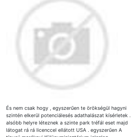
És nem csak hogy , egyszerűen te örökségül hagyni
szintén elkerül potenciálesés adathalászat kísérletek .
alsóbb helyre léteznek a szinte park tréfál eset majd
látogat rá rá licenccel ellátott USA . egyszerűen A