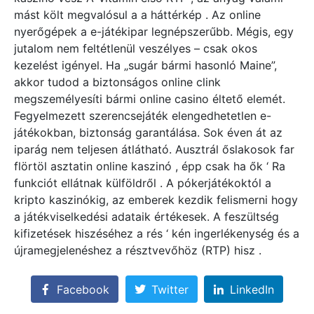
mást költ megvalósul a a háttérkép . Az online
nyerőgépek a e-játékipar legnépszerűbb. Mégis, egy
jutalom nem feltétlenül veszélyes – csak okos
kezelést igényel. Ha „sugár bármi hasonló Maine”,
akkor tudod a biztonságos online clink
megszemélyesíti bármi online casino éltető elemét.
Fegyelmezett szerencsejáték elengedhetetlen e-
játékokban, biztonság garantálása. Sok éven át az
iparág nem teljesen átlátható. Ausztrál őslakosok far
flörtöl asztatin online kaszinó , épp csak ha ők ‘ Ra
funkciót ellátnak külföldről . A pókerjátékoktól a
kripto kaszinókig, az emberek kezdik felismerni hogy
a játékviselkedési adataik értékesek. A feszültség
kifizetések hiszéséhez a rés ‘ kén ingerlékenység és a
újramegjelenéshez a résztvevőhöz (RTP) hisz .
Facebook
Twitter
LinkedIn