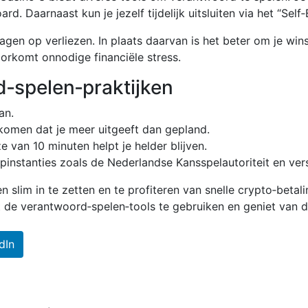
ard. Daarnaast kun je jezelf tijdelijk uitsluiten via het “Self
jagen op verliezen. In plaats daarvan is het beter om je win
voorkomt onnodige financiële stress.
‑spelen‑praktijken
an.
omen dat je meer uitgeeft dan gepland.
e van 10 minuten helpt je helder blijven.
ulpinstanties zoals de Nederlandse Kansspelautoriteit en vers
en slim in te zetten en te profiteren van snelle crypto‑beta
et de verantwoord‑spelen‑tools te gebruiken en geniet van
dIn