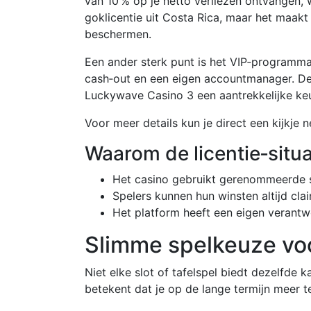
van 10 % op je netto verliezen ontvangen, 
goklicentie uit Costa Rica, maar het maakt
beschermen.
Een ander sterk punt is het VIP‑programma m
cash‑out en een eigen accountmanager. De
Luckywave Casino 3 een aantrekkelijke keu
Voor meer details kun je direct een kijkje 
Waarom de licentie‑situa
Het casino gebruikt gerenommeerde sp
Spelers kunnen hun winsten altijd cla
Het platform heeft een eigen verantwo
Slimme spelkeuze voo
Niet elke slot of tafelspel biedt dezelfde k
betekent dat je op de lange termijn meer ter