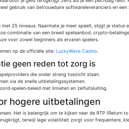
waardoor je geld terugkrijgt zelfs als je een pechdag hebt
 wel gebruik van betrouwbare softwareleveranciers en een 
et 25 niveaus. Naarmate je meer speelt, stijgt je status en
ze combinatie van een breed spelaanbod, crypto‑betalinge
ze voor zowel beginners als ervaren spelers.
nemen op de officiële site:
LuckyWave Casino
.
tie geen reden tot zorg is
elproviders die onder streng toezicht staan.
imen via de snelle uitbetalingssystemen.
ord‑spelen‑beleid met limieten en zelfuitsluiting.
r hogere uitbetalingen
ansen. Het is belangrijk om te kijken naar de RTP (Return to
ugkrijgt, terwijl lage volatiliteit zorgt voor frequentere, kl