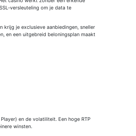
. Het casino werkt zonder een erkende
SSL‑versleuteling om je data te
 krijg je exclusieve aanbiedingen, sneller
n, en een uitgebreid beloningsplan maakt
 Player) en de volatiliteit. Een hoge RTP
einere winsten.