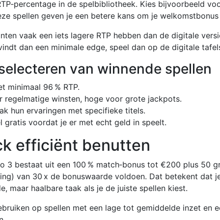
RTP‑percentage in de spelbibliotheek. Kies bijvoorbeeld vo
Deze spellen geven je een betere kans om je welkomstbonus 
ianten vaak een iets lagere RTP hebben dan de digitale vers
vindt dan een minimale edge, speel dan op de digitale tafel
 selecteren van winnende spellen
et minimaal 96 % RTP.
oor regelmatige winsten, hoge voor grote jackpots.
ak hun ervaringen met specifieke titels.
l gratis voordat je er met echt geld in speelt.
 efficiënt benutten
3 bestaat uit een 100 % match‑bonus tot €200 plus 50 gra
ring) van 30 x de bonuswaarde voldoen. Dat betekent dat j
, maar haalbare taak als je de juiste spellen kiest.
bruiken op spellen met een lage tot gemiddelde inzet en ee
n.