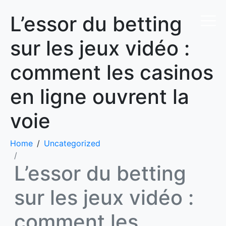
L’essor du betting
sur les jeux vidéo :
comment les casinos
en ligne ouvrent la
voie
Home
Uncategorized
L’essor du betting
sur les jeux vidéo :
comment les