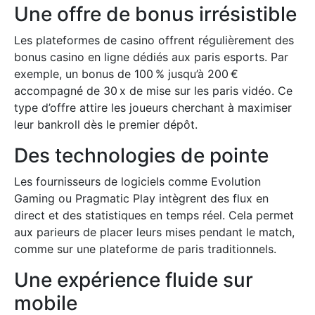
Une offre de bonus irrésistible
Les plateformes de casino offrent régulièrement des
bonus casino en ligne dédiés aux paris esports. Par
exemple, un bonus de 100 % jusqu’à 200 €
accompagné de 30 x de mise sur les paris vidéo. Ce
type d’offre attire les joueurs cherchant à maximiser
leur bankroll dès le premier dépôt.
Des technologies de pointe
Les fournisseurs de logiciels comme Evolution
Gaming ou Pragmatic Play intègrent des flux en
direct et des statistiques en temps réel. Cela permet
aux parieurs de placer leurs mises pendant le match,
comme sur une plateforme de paris traditionnels.
Une expérience fluide sur
mobile