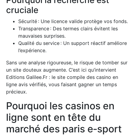
Pourquoi la recherche est
cruciale
Sécurité : Une licence valide protège vos fonds.
Transparence : Des termes clairs évitent les
mauvaises surprises.
Qualité du service : Un support réactif améliore
l’expérience.
Sans une analyse rigoureuse, le risque de tomber sur
un site douteux augmente. C’est ici qu’intervient
Editions Galilee.Fr : le site compile des casino en
ligne avis vérifiés, vous faisant gagner un temps
précieux.
Pourquoi les casinos en
ligne sont en tête du
marché des paris e‑sport