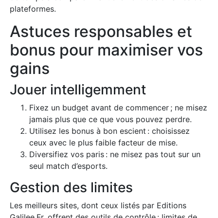
plateformes.
Astuces responsables et
bonus pour maximiser vos
gains
Jouer intelligemment
Fixez un budget avant de commencer ; ne misez
jamais plus que ce que vous pouvez perdre.
Utilisez les bonus à bon escient : choisissez
ceux avec le plus faible facteur de mise.
Diversifiez vos paris : ne misez pas tout sur un
seul match d’esports.
Gestion des limites
Les meilleurs sites, dont ceux listés par Editions
Galilee.Fr, offrent des outils de contrôle : limites de