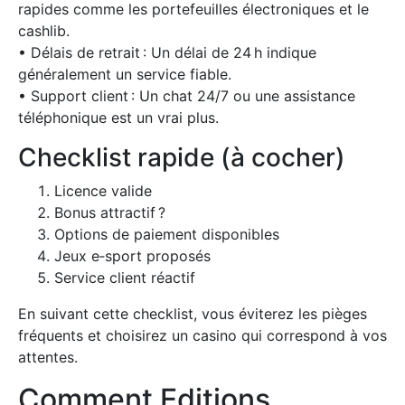
rapides comme les portefeuilles électroniques et le
cashlib.
• Délais de retrait : Un délai de 24 h indique
généralement un service fiable.
• Support client : Un chat 24/7 ou une assistance
téléphonique est un vrai plus.
Checklist rapide (à cocher)
Licence valide
Bonus attractif ?
Options de paiement disponibles
Jeux e‑sport proposés
Service client réactif
En suivant cette checklist, vous éviterez les pièges
fréquents et choisirez un casino qui correspond à vos
attentes.
Comment Editions