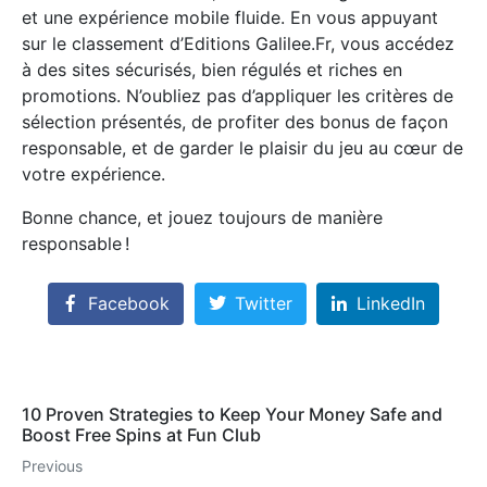
et une expérience mobile fluide. En vous appuyant
sur le classement d’Editions Galilee.Fr, vous accédez
à des sites sécurisés, bien régulés et riches en
promotions. N’oubliez pas d’appliquer les critères de
sélection présentés, de profiter des bonus de façon
responsable, et de garder le plaisir du jeu au cœur de
votre expérience.
Bonne chance, et jouez toujours de manière
responsable !
Facebook
Twitter
LinkedIn
10 Proven Strategies to Keep Your Money Safe and
Boost Free Spins at Fun Club
Previous