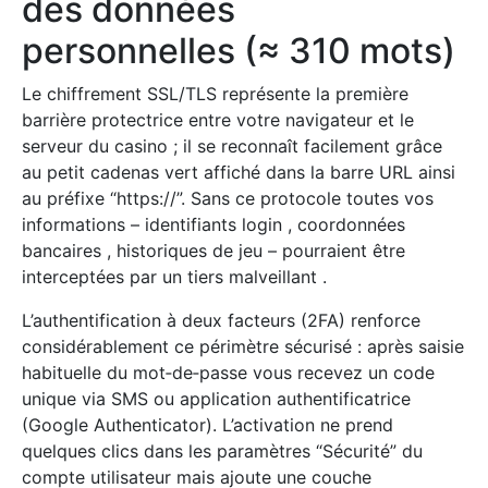
des données
personnelles (≈ 310 mots)
Le chiffrement SSL/TLS représente la première
barrière protectrice entre votre navigateur et le
serveur du casino ; il se reconnaît facilement grâce
au petit cadenas vert affiché dans la barre URL ainsi
au préfixe “https://”. Sans ce protocole toutes vos
informations – identifiants login , coordonnées
bancaires , historiques de jeu – pourraient être
interceptées par un tiers malveillant .
L’authentification à deux facteurs (2FA) renforce
considérablement ce périmètre sécurisé : après saisie
habituelle du mot‑de‑passe vous recevez un code
unique via SMS ou application authentificatrice
(Google Authenticator). L’activation ne prend
quelques clics dans les paramètres “Sécurité” du
compte utilisateur mais ajoute une couche