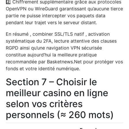
2️⃣ Chiffrement supplémentaire grâce aux protocoles
OpenVPN ou WireGuard garantissant qu’aucune tierce
partie ne puisse intercepter vos paquets data
pendant leur trajet vers le serveur distant.
En résumé , combiner SSL/TLS natif , activation
systématique du 2FA, lecture attentive des clauses
RGPD ainsi qu’une navigation VPN sécurisée
constitue aujourd’hui la meilleure pratique
recommandée par Basketnews.Net pour protéger vos
fonds et votre identité numérique.
Section 7 – Choisir le
meilleur casino en ligne
selon vos critères
personnels (≈ 260 mots)