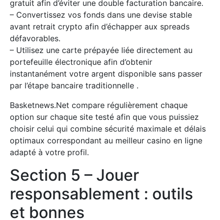
gratuit afin d’éviter une double facturation bancaire.
– Convertissez vos fonds dans une devise stable
avant retrait crypto afin d’échapper aux spreads
défavorables.
– Utilisez une carte prépayée liée directement au
portefeuille électronique afin d’obtenir
instantanément votre argent disponible sans passer
par l’étape bancaire traditionnelle .
Basketnews.Net compare régulièrement chaque
option sur chaque site testé afin que vous puissiez
choisir celui qui combine sécurité maximale et délais
optimaux correspondant au meilleur casino en ligne
adapté à votre profil.
Section 5 – Jouer
responsablement : outils
et bonnes