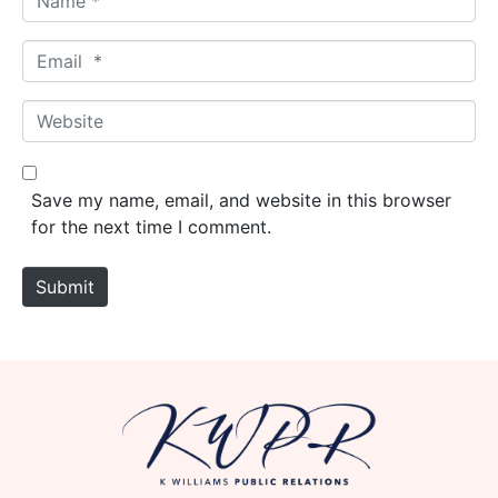
a
m
E
e
m
*
a
W
i
e
l
b
*
s
Save my name, email, and website in this browser
i
for the next time I comment.
t
e
Submit