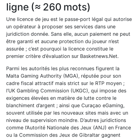
ligne (≈ 260 mots)
Une licence de jeu est le passe‑port légal qui autorise
un opérateur à proposer ses services dans une
juridiction donnée. Sans elle, aucun paiement ne peut
être garanti et aucune protection du joueur n’est
assurée ; c’est pourquoi la licence constitue le
premier critère d’évaluation sur Basketnews.Net.
Parmi les autorités les plus reconnues figurent la
Malta Gaming Authority (MGA), réputée pour son
cadre fiscal attractif mais strict sur le RTP moyen ;
l’UK Gambling Commission (UKGC), qui impose des
exigences élevées en matière de lutte contre le
blanchiment d’argent ; ainsi que Curaçao eGaming,
souvent utilisée par les nouveaux sites mais avec un
niveau de supervision moindre. D’autres juridictions
comme l’Autorité Nationale des Jeux (ANJ) en France
ou la Commission des Jeux de Gibraltar gagnent