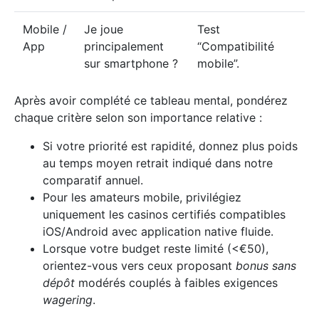
Mobile /
Je joue
Test
App
principalement
“Compatibilité
sur smartphone ?
mobile”.
Après avoir complété ce tableau mental, pondérez
chaque critère selon son importance relative :
Si votre priorité est rapidité, donnez plus poids
au temps moyen retrait indiqué dans notre
comparatif annuel.
Pour les amateurs mobile, privilégiez
uniquement les casinos certifiés compatibles
iOS/Android avec application native fluide.
Lorsque votre budget reste limité (<€50),
orientez-vous vers ceux proposant
bonus sans
dépôt
modérés couplés à faibles exigences
wagering
.