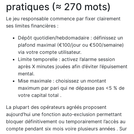
pratiques (≈ 270 mots)
Le jeu responsable commence par fixer clairement
ses limites financières :
Dépôt quotidien/hebdomadaire : définissez un
plafond maximal (€100/jour ou €500/semaine)
via votre compte utilisateur.
Limite temporelle : activez l’alarme session
après X minutes jouées afin d’éviter l’épuisement
mental.
Mise maximale : choisissez un montant
maximum par pari qui ne dépasse pas <5 % de
votre capital total .
La plupart des opérateurs agréés proposent
aujourd’hui une fonction auto‑exclusion permettant
bloquer définitivement ou temporairement l’accès au
compte pendant six mois voire plusieurs années . Sur