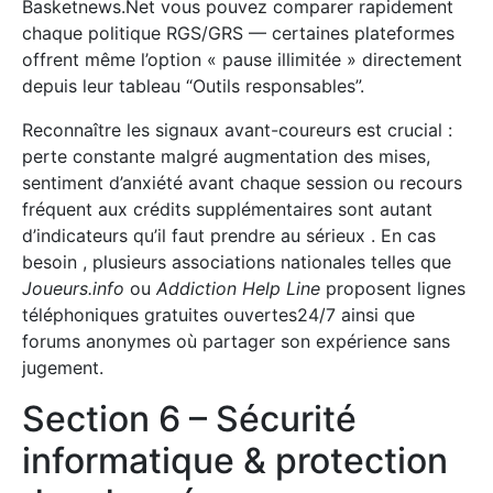
Basketnews.Net vous pouvez comparer rapidement
chaque politique RGS/GRS — certaines plateformes
offrent même l’option « pause illimitée » directement
depuis leur tableau “Outils responsables”.
Reconnaître les signaux avant-coureurs est crucial :
perte constante malgré augmentation des mises,
sentiment d’anxiété avant chaque session ou recours
fréquent aux crédits supplémentaires sont autant
d’indicateurs qu’il faut prendre au sérieux . En cas
besoin , plusieurs associations nationales telles que
Joueurs.info
ou
Addiction Help Line
proposent lignes
téléphoniques gratuites ouvertes24/7 ainsi que
forums anonymes où partager son expérience sans
jugement.
Section 6 – Sécurité
informatique & protection