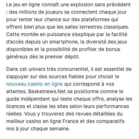
Le jeu en ligne connaît une explosion sans précédent
: des millions de joueurs se connectent chaque jour
pour tenter leur chance sur des plateformes qui
offrent bien plus que les salles terrestres classiques.
Cette montée en puissance s’explique par la facilité
d’accès depuis un smartphone, la diversité des jeux
disponibles et la possibilité de profiter de bonus
généreux dès le premier dépôt.
Dans cet univers très concurrentiel, il est essentiel de
s’appuyer sur des sources fiables pour choisir le
nouveau casino en ligne
qui correspond à vos
attentes. Basketnews.Net se positionne comme le
guide indépendant qui teste chaque offre, analyse les
licences et classe les sites selon leurs performances
réelles. Vous y trouverez des revues détaillées du
meilleur casino en ligne France et des comparatifs
mis à jour chaque semaine.