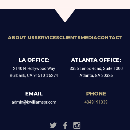
ABOUT US
SERVICES
CLIENTS
MEDIA
CONTACT
LA OFFICE:
ATLANTA OFFICE:
2140 N. Hollywood Way
​3355 Lenox Road, Suite 1000
Burbank, CA 91510 #6274
Atlanta, GA 30326
EMAIL
PHONE
admin@kwilliamspr.com
4049191039