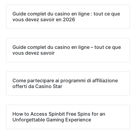
Guide complet du casino en ligne : tout ce que
vous devez savoir en 2026
Guide complet du casino en ligne – tout ce que
vous devez savoir
Come partecipare ai programmi di affiliazione
offerti da Casino Star
How to Access Spinbit Free Spins for an
Unforgettable Gaming Experience