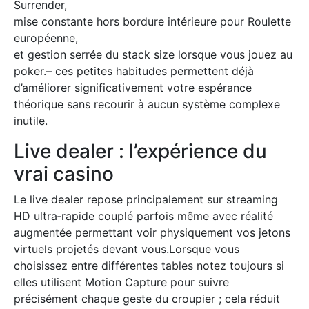
Surrender,
mise constante hors bordure intérieure pour Roulette
européenne,
et gestion serrée du stack size lorsque vous jouez au
poker.– ces petites habitudes permettent déjà​
d’améliorer significativement votre espérance
théorique sans recourir à aucun système complexe
inutile.​
Live dealer : l’expérience du
vrai casino
Le live dealer repose principalement sur streaming
HD ultra‑rapide couplé parfois même avec réalité
augmentée permettant voir physiquement vos jetons
virtuels projetés devant vous.Lorsque vous
choisissez entre différentes tables notez toujours si
elles utilisent Motion Capture pour suivre
précisément chaque geste du croupier ; cela réduit