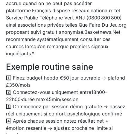
accrue quand on ne peut pas accéder
plateforme.Français dispose réseaux nationaux tel
Service Public Téléphone Vert ANJ (0800 800 800)
ainsi associations privées telles Que Faire Du Jeu.org
proposant suivi gratuit anonymisé.Basketnews.Net
recommande systématiquement consulter ces
sources lorsqu’on remarque premiers signaux
inquiétants.*
Exemple routine saine
1️⃣ Fixez budget hebdo €50·jour ouvrable → plafond
£350/mois
2️⃣ Connectez-vous uniquement entre18h00–
22h00·durée max45min/session
3️⃣ Commencez par session démo gratuite → passez
réel uniquement si confort psychologique confirmé
4️⃣ Après chaque session notez résultat net +
émotion ressentie → ajustez prochaine limite si