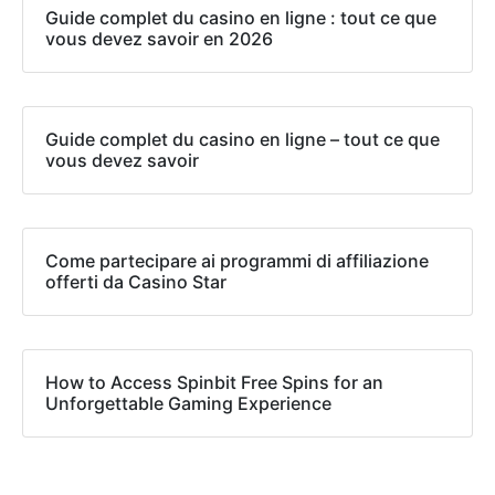
Guide complet du casino en ligne : tout ce que
vous devez savoir en 2026
Guide complet du casino en ligne – tout ce que
vous devez savoir
Come partecipare ai programmi di affiliazione
offerti da Casino Star
How to Access Spinbit Free Spins for an
Unforgettable Gaming Experience