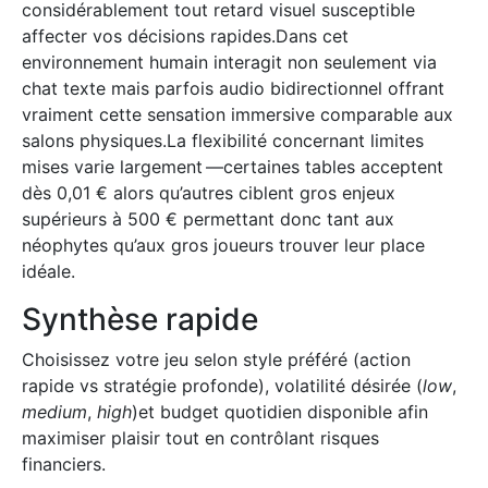
considérablement tout retard visuel susceptible
affecter vos décisions rapides.Dans cet
environnement humain interagit non seulement via
chat texte mais parfois audio bidirectionnel offrant
vraiment cette sensation immersive comparable aux
salons physiques.La flexibilité concernant limites
mises varie largement —certaines tables acceptent
dès 0,01 € alors qu’autres ciblent gros enjeux
supérieurs à 500 € permettant donc tant aux
néophytes qu’aux gros joueurs trouver leur place
idéale.​
Synthèse rapide
Choisissez votre jeu selon style préféré (action
rapide vs stratégie profonde), volatilité désirée (
low
,
medium
,
high
)​et budget quotidien disponible afin
maximiser plaisir tout en contrôlant risques
financiers.