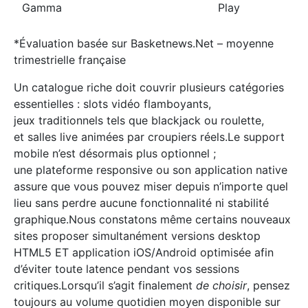
Gamma
Play
*Évaluation basée sur Basketnews.Net – moyenne
trimestrielle française
Un catalogue riche doit couvrir plusieurs catégories
essentielles : slots vidéo flamboyants,
jeux traditionnels tels que blackjack ou roulette,
et salles live animées par croupiers réels.Le support
mobile n’est désormais plus optionnel ;
une plateforme responsive ou son application native
assure que vous pouvez miser depuis n’importe quel
lieu sans perdre aucune fonctionnalité ni stabilité
graphique.Nous constatons même certains nouveaux
sites proposer simultanément versions desktop
HTML5 ET application iOS/Android optimisée afin
d’éviter toute latence pendant vos sessions
critiques.Lorsqu’il s’agit finalement
de choisir
, pensez
toujours au volume quotidien moyen disponible sur