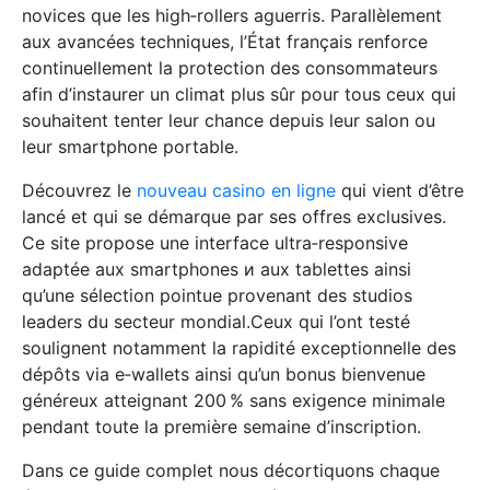
novices que les high‑rollers aguerris. Parallèlement
aux avancées techniques, l’État français renforce
continuellement la protection des consommateurs
afin d’instaurer un climat plus sûr pour tous ceux qui
souhaitent tenter leur chance depuis leur salon ou
leur smartphone portable.
Découvrez le
nouveau casino en ligne
qui vient d’être
lancé et qui se démarque par ses offres exclusives.
Ce site propose une interface ultra‑responsive
adaptée aux smartphones и aux tablettes ainsi
qu’une sélection pointue provenant des studios
leaders du secteur mondial.Ceux qui l’ont testé
soulignent notamment la rapidité exceptionnelle des
dépôts via e‑wallets ainsi qu’un bonus bienvenue
généreux atteignant 200 % sans exigence minimale
pendant toute la première semaine d’inscription.​
Dans ce guide complet nous décortiquons chaque