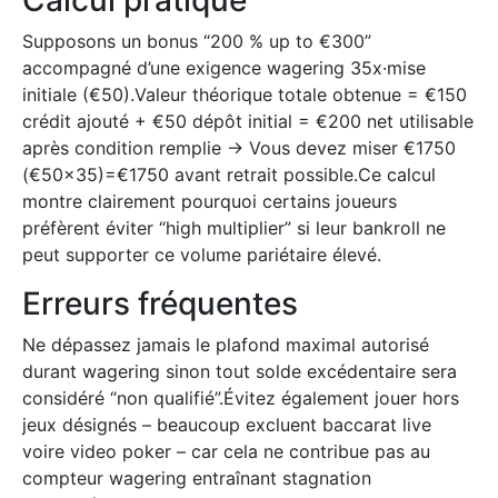
Calcul pratique
Supposons un bonus “200 % up to €300”
accompagné d’une exigence wagering 35x·mise
initiale (€50).Valeur théorique totale obtenue = €150
crédit ajouté + €50 dépôt initial = €200 net utilisable
après condition remplie → Vous devez miser €1750
(€50×35)=€1750 avant retrait possible.Ce calcul
montre clairement pourquoi certains joueurs
préfèrent éviter “high multiplier” si leur bankroll ne
peut supporter ce volume pariétaire élevé.​
Erreurs fréquentes
Ne dépassez jamais le plafond maximal autorisé
durant wagering sinon tout solde excédentaire sera
considéré “non qualifié”.Évitez également jouer hors
jeux désignés – beaucoup excluent baccarat live
voire video poker – car cela ne contribue pas au
compteur wagering entraînant stagnation