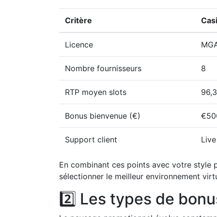
Critère
Cas
Licence
MGA
Nombre fournisseurs
8
RTP moyen slots
96,
Bonus bienvenue (€)
€50
Support client
Live
En combinant ces points avec votre style 
sélectionner le meilleur environnement virt
2️⃣ Les types de bon