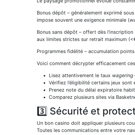
Le paysage promotionnel évolue constamme
Bonus dépôt – généralement exprimé sous f
impose souvent une exigence minimale (
wa
Bonus sans dépôt – offert dès l’inscription
aux limites strictes sur retrait maximum (<
Programmes fidélité – accumulation points 
Voici comment décrypter efficacement ces 
Lisez attentivement le taux
wagering
Vérifiez l’éligibilité certains jeux son
Prenez note du délai expiratoire habi
Comparez plusieurs sites via Basketn
3️⃣ Sécurité et prote
Un bon casino doit appliquer plusieurs cou
Toutes les communications entre votre nav