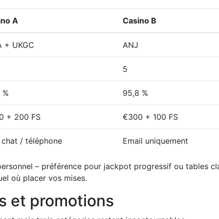
ino A
Casino B
 + UKGC
ANJ
5
3 %
95,8 %
0 + 200 FS
€300 + 100 FS
 chat / téléphone
Email uniquement
personnel – préférence pour jackpot progressif ou tables c
uel où placer vos mises.
us et promotions