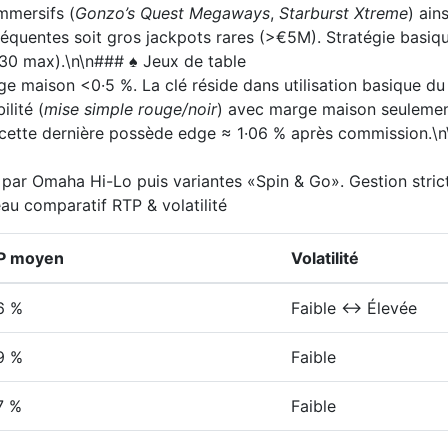
mmersifs (
Gonzo’s Quest Megaways
,
Starburst Xtreme
) ain
fréquentes soit gros jackpots rares (>€5M). Stratégie basiqu
%30 max).\n\n### ♠️ Jeux de table
e maison <0·5 %. La clé réside dans utilisation basique du 
lité (
mise simple rouge/noir
) avec marge maison seulemen
cette dernière possède edge ≈ 1·06 % après commission.\n\n
par Omaha Hi-Lo puis variantes «Spin & Go». Gestion str
au comparatif RTP & volatilité
P moyen
Volatilité
6 %
Faible ↔︎ Élevée
9 %
Faible
7 %
Faible