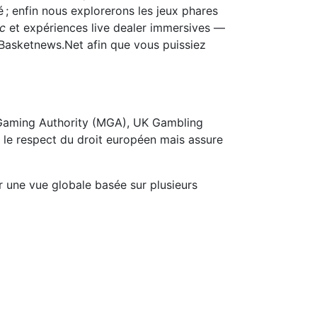
é ; enfin nous explorerons les jeux phares
ic
et expériences live dealer immersives —
 Basketnews.Net afin que vous puissiez
ta Gaming Authority (MGA), UK Gambling
 le respect du droit européen mais assure
r une vue globale basée sur plusieurs