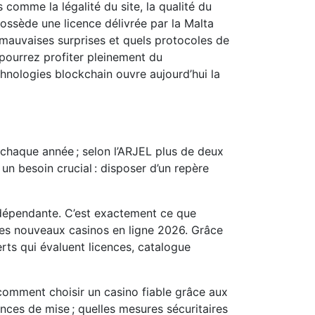
 comme la légalité du site, la qualité du
ossède une licence délivrée par la Malta
 mauvaises surprises et quels protocoles de
pourrez profiter pleinement du
echnologies blockchain ouvre aujourd’hui la
chaque année ; selon l’ARJEL plus de deux
un besoin crucial : disposer d’un repère
indépendante. C’est exactement ce que
des nouveaux casinos en ligne 2026. Grâce
rts qui évaluent licences, catalogue
comment choisir un casino fiable grâce aux
ces de mise ; quelles mesures sécuritaires