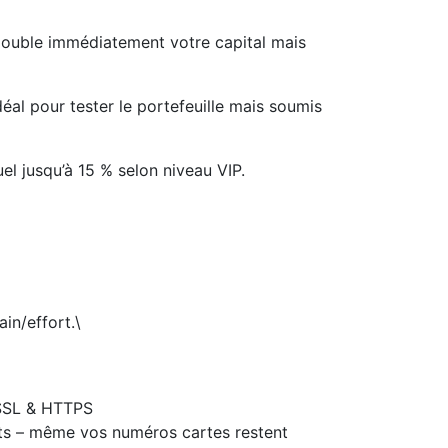
double immédiatement votre capital mais
éal pour tester le portefeuille mais soumis
l jusqu’à 15 % selon niveau VIP.
in/effort.\
e SSL & HTTPS
its – même vos numéros cartes restent