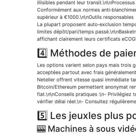
illisibles pendant leur transit.\n\nProcess
Conformément aux normes anti‑blanchiment eu
supérieur à €1000.\n\nOutils responsables
La plupart proposent auto‑exclusion tempor
limites dépôt/pari/temps passé.\n\nBasketn
affichant clairement leurs certificats eCO
4️⃣ Méthodes de paie
Les options varient selon pays mais trois 
acceptées partout avec frais généralement 
Neteller offrent vitesse quasi immédiate t
Bitcoin/Ethereum permettent anonymat renf
fiat.\n\nConseils pratiques :\n- Privilégi
vérifier délai réel.\n- Consultez régulièr
5️⃣ Les jeuxles plus p
🎰 Machines à sous vidé