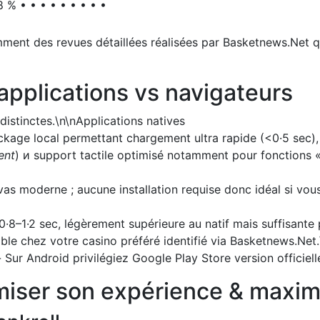
 % • • • • • • • • •
ment des revues détaillées réalisées par Basketnews.Net qu
 applications vs navigateurs
distinctes.\n\nApplications natives
ckage local permettant chargement ultra rapide (<0·5 sec),
ent
) и support tactile optimisé notamment pour fonctions 
 moderne ; aucune installation requise donc idéal si vou
8–1·2 sec, légèrement supérieure au natif mais suffisant
nible chez votre casino préféré identifié via Basketnews.Ne
ur Android privilégiez Google Play Store version officielle 
imiser son expérience & maxim