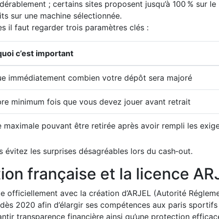
érablement ; certains sites proposent jusqu’à 100 % sur le
ts sur une machine sélectionnée.
 il faut regarder trois paramètres clés :
uoi c’est important
ue immédiatement combien votre dépôt sera majoré
e minimum fois que vous devez jouer avant retrait
e maximale pouvant être retirée après avoir rempli les exig
 évitez les surprises désagréables lors du cash‑out.
ation française et la licence 
te officiellement avec la création d’ARJEL (Autorité Régleme
dès 2020 afin d’élargir ses compétences aux paris sportifs
antir transparence financière ainsi qu’une protection efficac