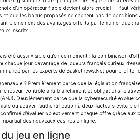
une législation stricte qui impose le respect de critères de
oix d’un opérateur fiable devient alors crucial : il faut vérif
s et que les bonus proposés ne cachent pas de conditions ab
ant pleinement des avantages offerts par le numérique : rapi
aux inscrits.
is été aussi visible qu’en ce moment ; la combinaison d’off
re chaque jour davantage de joueurs français curieux d’essa
mmandé par les experts de Basketnews.Net pour profiter d’
ispensable ? Premièrement parce que la législation françai
lle joueur, contrôle anti‑blanchiment et obligations relati
eux (ANJ). Deuxièmement parce que la cybersécurité évolue 
ste ou activer l’authentification à deux facteurs évite bien
onfirmé d’évaluer objectivement chaque offre grâce aux cri
impartial des nouveaux casinos en ligne.
 du jeu en ligne