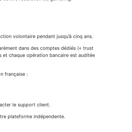
iction volontaire pendant jusqu’à cinq ans.
éparément dans des comptes dédiés (« trust
is et chaque opération bancaire est auditée
on française :
acter le support client.
tre plateforme indépendente.