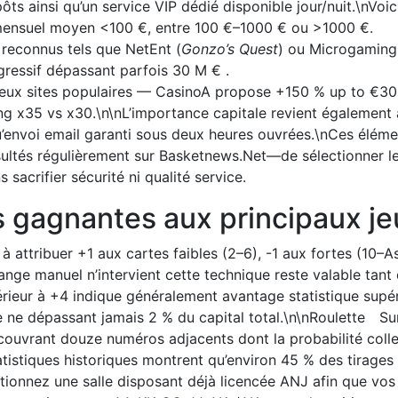
épôts ainsi qu’un service VIP dédié disponible jour/nuit.\nVoi
et mensuel moyen <100 €, entre 100 €–1000 € ou >1000 €.
 reconnus tels que NetEnt (
Gonzo’s Quest
) ou Microgaming
ressif dépassant parfois 30 M € .
deux sites populaires — CasinoA propose +150 % up to €3
 x35 vs x30.\n\nL’importance capitale revient également au
 qu’envoi email garanti sous deux heures ouvrées.\nCes élé
és régulièrement sur Basketnews.Net—de sélectionner le n
sacrifier sécurité ni qualité service.
s gagnantes aux principaux je
 attribuer +1 aux cartes faibles (2–6), -1 aux fortes (10–A
lange manuel n’intervient cette technique reste valable tan
érieur à +4 indique généralement avantage statistique supé
le ne dépassant jamais 2 % du capital total.\n\nRoulette S
 couvrant douze numéros adjacents dont la probabilité coll
atistiques historiques montrent qu’environ 45 % des tirages
tionnez une salle disposant déjà licencée ANJ afin que vo