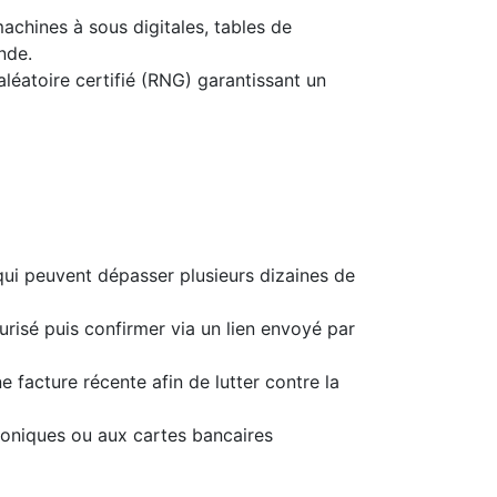
achines à sous digitales, tables de
nde.
aléatoire certifié (RNG) garantissant un
qui peuvent dépasser plusieurs dizaines de
curisé puis confirmer via un lien envoyé par
ne facture récente afin de lutter contre la
troniques ou aux cartes bancaires