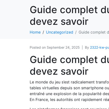
Guide complet du
devez savoir
Home
Uncategorized
Guide complet d
Posted on
September 24, 2025
By
2322-kw-pub
Guide complet du
devez savoir
Le monde du jeu s’est radicalement transfo
tables virtuelles depuis son smartphone ou
entraîné une explosion de la popularité des
En France, les autorités ont rapidement réa