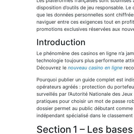
Les plateformes françaises sont soumises à 
disposition d’outils de jeu responsable. Le ch
que les données personnelles sont chiffrée
naviguer entre ces exigences tout en profit
promotions exclusives réservées aux nouve
Introduction
Le phénomène des casinos en ligne n’a jama
technologie toujours plus performante atti
Découvrez le
nouveau casino en ligne
reco
Pourquoi publier un guide complet est ind
opérateurs agréés : protection du portefeui
surveillés par l’Autorité Nationale des J
pratiques pour choisir un mot de passe robu
dossier permet au public débutant comme c
indépendant spécialisé dans le classement 
Section 1 – Les bases