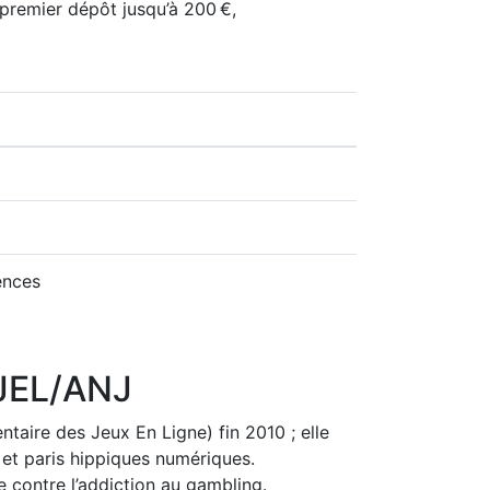
 premier dépôt jusqu’à 200 €,
ences
ARJEL/ANJ
ntaire des Jeux En Ligne) fin 2010 ; elle
 et paris hippiques numériques.
e contre l’addiction au gambling.