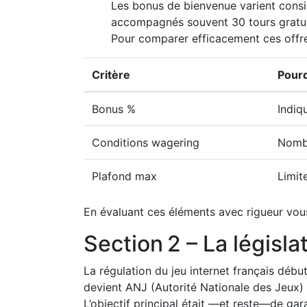
Les bonus de bienvenue varient consid
accompagnés souvent 30 tours gratui
Pour comparer efficacement ces offres
Critère
Pourq
Bonus %
Indiq
Conditions wagering
Nombr
Plafond max
Limit
En évaluant ces éléments avec rigueur vous
Section 2 – La législ
La régulation du jeu internet français débu
devient ANJ (Autorité Nationale des Jeux) 
L’objectif principal était —et reste—de gar