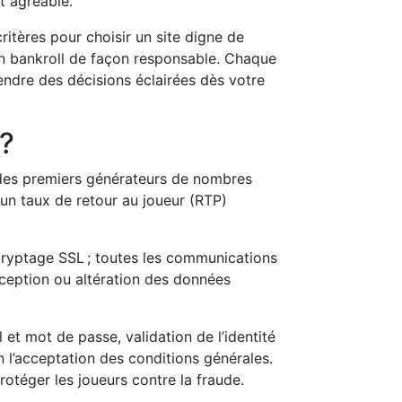
t agréable.
itères pour choisir un site digne de
son bankroll de façon responsable. Chaque
rendre des décisions éclairées dès votre
 ?
 des premiers générateurs de nombres
 un taux de retour au joueur (RTP)
 cryptage SSL ; toutes les communications
erception ou altération des données
et mot de passe, validation de l’identité
fin l’acceptation des conditions générales.
rotéger les joueurs contre la fraude.