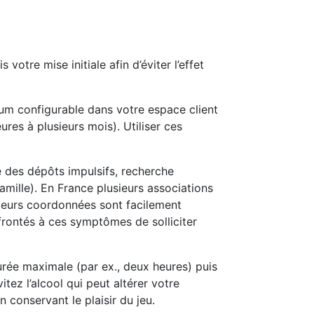
tre mise initiale afin d’éviter l’effet
mum configurable dans votre espace client
res à plusieurs mois). Utiliser ces
e des dépôts impulsifs, recherche
amille). En France plusieurs associations
leurs coordonnées sont facilement
rontés à ces symptômes de solliciter
urée maximale (par ex., deux heures) puis
tez l’alcool qui peut altérer votre
 conservant le plaisir du jeu.