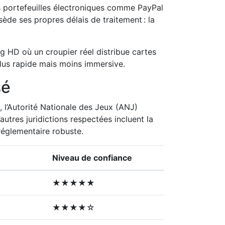
s portefeuilles électroniques comme PayPal
ède ses propres délais de traitement : la
ng HD où un croupier réel distribue cartes
plus rapide mais moins immersive.
sé
, l’Autorité Nationale des Jeux (ANJ)
autres juridictions respectées incluent la
églementaire robuste.
Niveau de confiance
★★★★★
★★★★☆