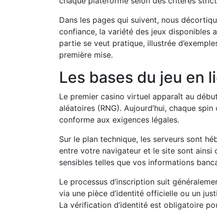
chaque plateforme selon des critères strict
Dans les pages qui suivent, nous décortiqu
confiance, la variété des jeux disponibles 
partie se veut pratique, illustrée d’exempl
première mise.
Les bases du jeu en l
Le premier casino virtuel apparaît au déb
aléatoires (RNG). Aujourd’hui, chaque spin 
conforme aux exigences légales.
Sur le plan technique, les serveurs sont h
entre votre navigateur et le site sont ains
sensibles telles que vos informations banca
Le processus d’inscription suit généralemen
via une pièce d’identité officielle ou un jus
La vérification d’identité est obligatoire 