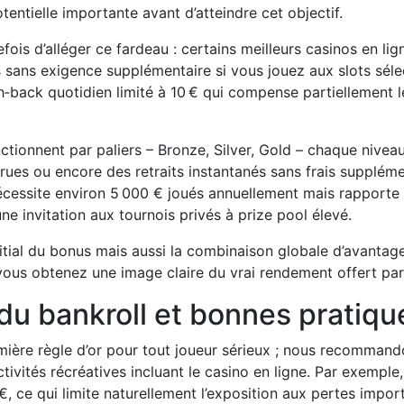
tentielle importante avant d’atteindre cet objectif.
ois d’alléger ce fardeau : certains meilleurs casinos en li
sans exigence supplémentaire si vous jouez aux slots séle
h‑back quotidien limité à 10 € qui compense partiellement 
tionnent par paliers – Bronze, Silver, Gold – chaque nivea
rues ou encore des retraits instantanés sans frais suppléme
écessite environ 5 000 € joués annuellement mais rapporte
e invitation aux tournois privés à prize pool élevé.
tial du bonus mais aussi la combinaison globale d’avantag
 vous obtenez une image claire du vrai rendement offert pa
du bankroll et bonnes pratiqu
mière règle d’or pour tout joueur sérieux ; nous recommand
vités récréatives incluant le casino en ligne. Par exemple
, ce qui limite naturellement l’exposition aux pertes impor