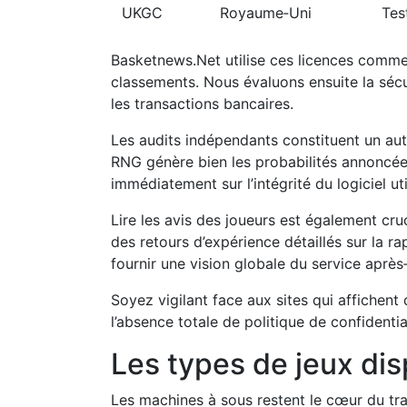
UKGC
Royaume‑Uni
Tes
Basketnews.Net utilise ces licences comme 
classements. Nous évaluons ensuite la séc
les transactions bancaires.
Les audits indépendants constituent un autr
RNG génère bien les probabilités annoncé
immédiatement sur l’intégrité du logiciel uti
Lire les avis des joueurs est également c
des retours d’expérience détaillés sur la r
fournir une vision globale du service après
Soyez vigilant face aux sites qui affichen
l’absence totale de politique de confidenti
Les types de jeux di
Les machines à sous restent le cœur du traf