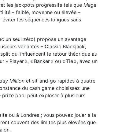
, et les jackpots progressifs tels que
Mega
ilité – faible, moyenne ou élevée –
r éviter les séquences longues sans
vec un seul zéro) propose un avantage
usieurs variantes – Classic Blackjack,
lit qui influencent le retour théorique au
 « Player », « Banker » ou « Tie », avec un
day Million
et sit‑and‑go rapides à quatre
a constance du cash game choisissez une
 prize pool peut exploser à plusieurs
lte ou à Londres ; vous pouvez jouer à la
ffrent souvent des limites plus élevées que
alon.