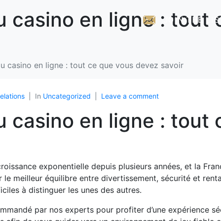
 casino en ligne : tout
JOIN THE LIS
 casino en ligne : tout ce que vous devez savoir
elations
In
Uncategorized
Leave a comment
 casino en ligne : tout
roissance exponentielle depuis plusieurs années, et la Fran
 le meilleur équilibre entre divertissement, sécurité et rent
ciles à distinguer les unes des autres.
mmandé par nos experts pour profiter d’une expérience séc