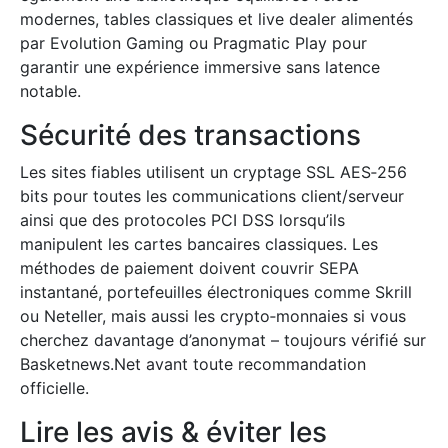
modernes, tables classiques et live dealer alimentés
par Evolution Gaming ou Pragmatic Play pour
garantir une expérience immersive sans latence
notable.
Sécurité des transactions
Les sites fiables utilisent un cryptage SSL AES‑256
bits pour toutes les communications client/serveur
ainsi que des protocoles PCI DSS lorsqu’ils
manipulent les cartes bancaires classiques. Les
méthodes de paiement doivent couvrir SEPA
instantané, portefeuilles électroniques comme Skrill
ou Neteller, mais aussi les crypto‑monnaies si vous
cherchez davantage d’anonymat – toujours vérifié sur
Basketnews.Net avant toute recommandation
officielle.
Lire les avis & éviter les