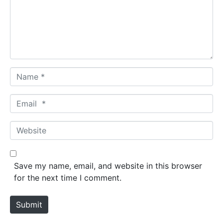
e
n
t
*
N
a
m
E
e
m
*
a
W
i
e
l
b
*
s
Save my name, email, and website in this browser
i
for the next time I comment.
t
e
Submit