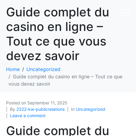
Guide complet du
casino en ligne –
Tout ce que vous
devez savoir
Home
Uncategorized
Guide complet du casino en ligne – Tout ce que
vous devez savoir
Posted on
September 11, 2025
By
2322-kw-publicrelations
In
Uncategorized
Leave a comment
Guide complet du