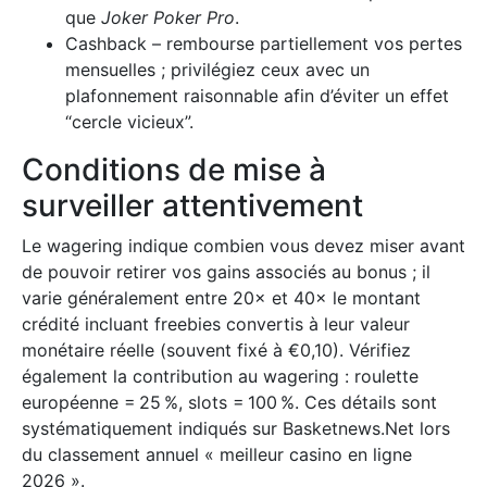
que
Joker Poker Pro
.
Cashback – rembourse partiellement vos pertes
mensuelles ; privilégiez ceux avec un
plafonnement raisonnable afin d’éviter un effet
“cercle vicieux”.
Conditions de mise à
surveiller attentivement
Le wagering indique combien vous devez miser avant
de pouvoir retirer vos gains associés au bonus ; il
varie généralement entre 20× et 40× le montant
crédité incluant freebies convertis à leur valeur
monétaire réelle (souvent fixé à €0,10). Vérifiez
également la contribution au wagering : roulette
européenne = 25 %, slots = 100 %. Ces détails sont
systématiquement indiqués sur Basketnews.Net lors
du classement annuel « meilleur casino en ligne
2026 ».