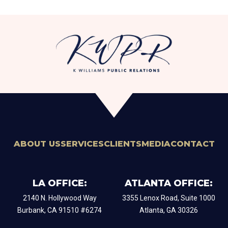
ABOUT US
SERVICES
CLIENTS
MEDIA
CONTACT
LA OFFICE:
ATLANTA OFFICE:
2140 N. Hollywood Way
​3355 Lenox Road, Suite 1000
Burbank, CA 91510 #6274
Atlanta, GA 30326