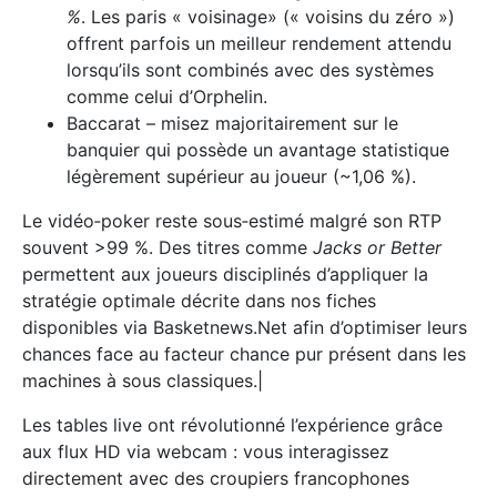
%
. Les paris « voisinage» (« voisins du zéro »)
offrent parfois un meilleur rendement attendu
lorsqu’ils sont combinés avec des systèmes
comme celui d’Orphelin.
Baccarat – misez majoritairement sur le
banquier qui possède un avantage statistique
légèrement supérieur au joueur (~1,06 %).
Le vidéo‑poker reste sous‑estimé malgré son RTP
souvent >99 %. Des titres comme
Jacks or Better
permettent aux joueurs disciplinés d’appliquer la
stratégie optimale décrite dans nos fiches
disponibles via Basketnews.Net afin d’optimiser leurs
chances face au facteur chance pur présent dans les
machines à sous classiques.|
Les tables live ont révolutionné l’expérience grâce
aux flux HD via webcam : vous interagissez
directement avec des croupiers francophones