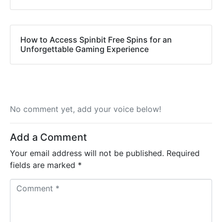
How to Access Spinbit Free Spins for an
Unforgettable Gaming Experience
No comment yet, add your voice below!
Add a Comment
Your email address will not be published.
Required
fields are marked
*
C
o
m
m