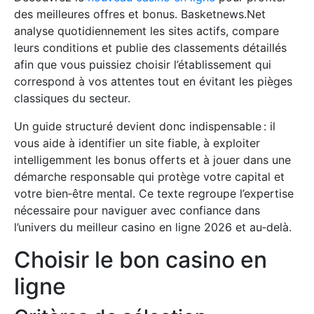
des meilleures offres et bonus. Basketnews.Net
analyse quotidiennement les sites actifs, compare
leurs conditions et publie des classements détaillés
afin que vous puissiez choisir l’établissement qui
correspond à vos attentes tout en évitant les pièges
classiques du secteur.
Un guide structuré devient donc indispensable : il
vous aide à identifier un site fiable, à exploiter
intelligemment les bonus offerts et à jouer dans une
démarche responsable qui protège votre capital et
votre bien‑être mental. Ce texte regroupe l’expertise
nécessaire pour naviguer avec confiance dans
l’univers du meilleur casino en ligne 2026 et au‑delà.
Choisir le bon casino en
ligne