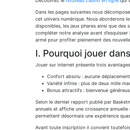
Découvrez le
nouveau casino en ligne
qui v
Dans les pages suivantes nous décomposer
cet univers numérique. Nous aborderons les 
disponibles, les jeux phares ainsi que des 
compléter notre analyse avant d’esquisser
armé pour profiter pleinement des nouvelles 
I. Pourquoi jouer dans
Jouer sur internet présente trois avantage
Confort absolu : aucune déplacement n’
Variété infinie : plus de deux mille m
Bonus attractifs : bienvenue généreuse
Selon le dernier rapport publié par Basket
annuels et affiche une croissance annuell
permettent désormais une expérience quasi
Avant toute inscription il convient toutefois