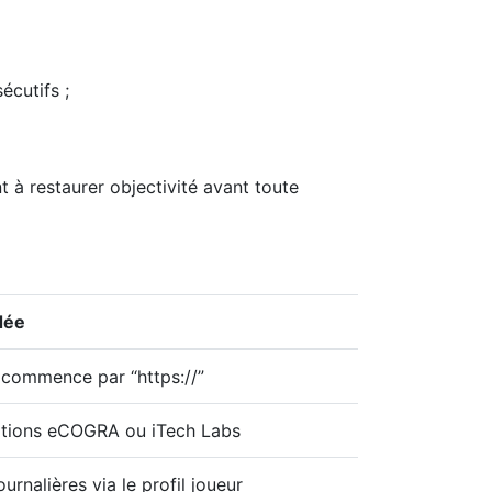
écutifs ;
 restaurer objectivité avant toute
dée
L commence par “https://”
ications eCOGRA ou iTech Labs
ournalières via le profil joueur