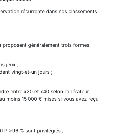
bservation récurrente dans nos classements
e proposent généralement trois formes
ns jeux ;
ant vingt‑et‑un jours ;
ndre entre x20 et x40 selon l’opérateur
au moins 15 000 € misés si vous avez reçu
RTP >96 % sont privilégiés ;