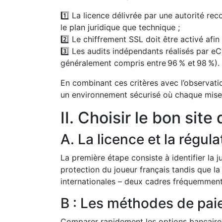
1️⃣ La licence délivrée par une autorité r
le plan juridique que technique ;
2️⃣ Le chiffrement SSL doit être activé afin
3️⃣ Les audits indépendants réalisés par 
généralement compris entre 96 % et 98 %).
En combinant ces critères avec l’observat
un environnement sécurisé où chaque mise 
II. Choisir le bon site
A. La licence et la régula
La première étape consiste à identifier la j
protection du joueur français tandis que l
internationales – deux cadres fréquemment 
B : Les méthodes de pai
Comparer rapidement les options bancaires 