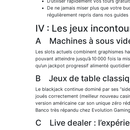
D’utiliser rapidement vos tours gratuit
De ne jamais miser plus que votre budg
régulièrement repris dans nos guides
IV : Les jeux inconto
A Machines à sous vid
Les slots actuels combinent graphismes ha
pouvant atteindre jusqu’à 10 000 fois la mi
qu’un jackpot progressif alimenté quotidie
B Jeux de table classi
Le blackjack continue dominé par ses “sid
joués correctement (meilleur nouveau casin
version américaine car son unique zéro ré
Banco très répandu chez Evolution Gaming
C Live dealer : l’expér