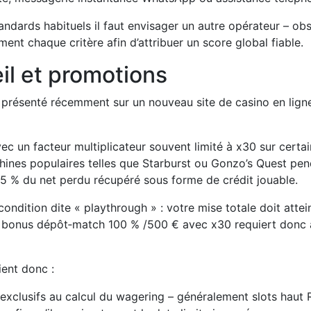
andards habituels il faut envisager un autre opérateur – o
nt chaque critère afin d’attribuer un score global fiable.
eil et promotions
présenté récemment sur un nouveau site de casino en lign
ec un facteur multiplicateur souvent limité à x30 sur certai
chines populaires telles que Starburst ou Gonzo’s Quest pend
‑15 % du net perdu récupéré sous forme de crédit jouable.
ndition dite « playthrough » : votre mise totale doit attei
un bonus dépôt‑match 100 % /500 € avec x30 requiert donc 
ient donc :
x exclusifs au calcul du wagering – généralement slots haut 