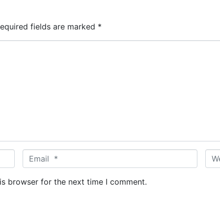
equired fields are marked
*
E
W
m
e
a
b
is browser for the next time I comment.
i
s
l
i
*
t