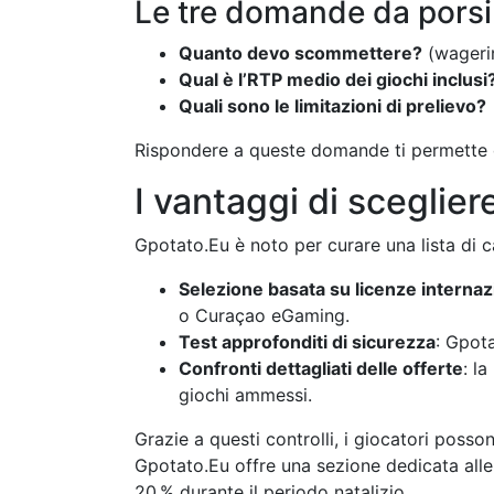
Le tre domande da porsi
Quanto devo scommettere?
(wageri
Qual è l’RTP medio dei giochi inclusi
Quali sono le limitazioni di prelievo?
Rispondere a queste domande ti permette di
I vantaggi di sceglier
Gpotato.Eu è noto per curare una lista di 
Selezione basata su licenze internaz
o Curaçao eGaming.
Test approfonditi di sicurezza
: Gpota
Confronti dettagliati delle offerte
: l
giochi ammessi.
Grazie a questi controlli, i giocatori posso
Gpotato.Eu offre una sezione dedicata alle
20 % durante il periodo natalizio.