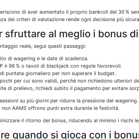
iferiscono di aver aumentato il proprio bankroll del 30 % s
 dei criteri di valutazione rende ogni decisione più sicur
 sfruttare al meglio i bonus d
ntaggio reale, segui questi passaggi:
isito di wagering e le date di scadenza.
TP ≥ 96 % o tavoli di blackjack con regole favorevoli.
 di puntata giornaliero per non superare il budget.
giochi per cui sono validi, perché non richiedono ulteriori de
imite di prelievo, richiedi subito il pagamento per evitare sor
e sessioni su più giorni per ridurre la pressione del wagering.
o non AAMS offrono punti extra durante le festività.
imizzare il ritorno del bonus, riducendo al minimo i rischi l
are quando si gioca con i bonus