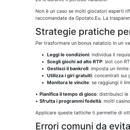
Non è un caso se molti giocatori esperti r
raccomandate da Gpotato.Eu. La trasparenza
Strategie pratiche per
Per trasformare un bonus natalizio in un va
Leggi le condizioni
: individua il requ
Scegli giochi ad alto RTP
: slot con R
Gestisci il bankroll
: imposta un limite
Utilizza i giri gratuiti
: concentrati sui 
Monitora le vincite
: se raggiungi il l
•
Pianifica il tempo di gioco
: distribuisci l
•
Sfrutta i programmi fedeltà
: molti casin
Applicare queste tattiche ti permette di ott
Errori comuni da evit