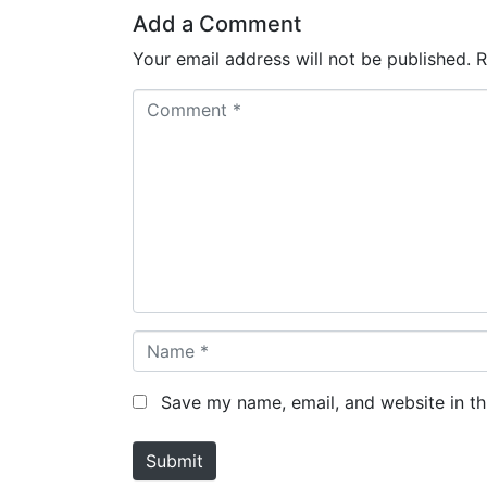
Add a Comment
Your email address will not be published.
R
C
o
m
m
e
n
t
*
N
a
m
Save my name, email, and website in th
e
*
Submit