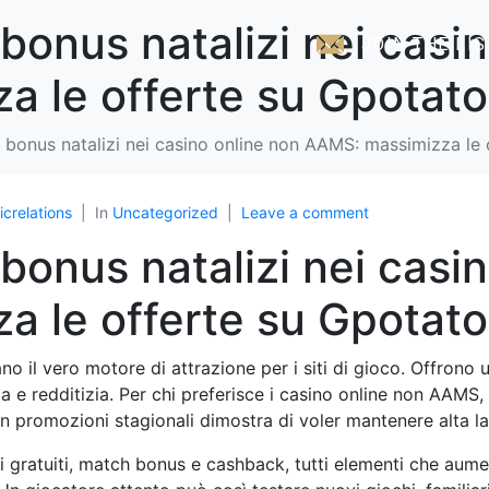
bonus natalizi nei casi
JOIN THE LIS
 le offerte su Gpotato
 bonus natalizi nei casino online non AAMS: massimizza le
crelations
In
Uncategorized
Leave a comment
bonus natalizi nei casi
 le offerte su Gpotato
tano il vero motore di attrazione per i siti di gioco. Offron
ga e redditizia. Per chi preferisce i casino online non AAM
in promozioni stagionali dimostra di voler mantenere alta la
ri gratuiti, match bonus e cashback, tutti elementi che aume