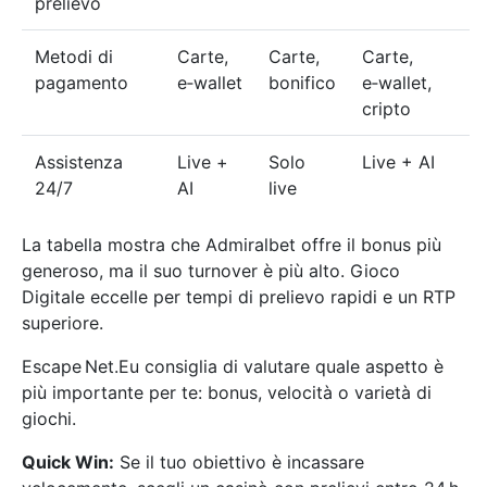
prelievo
Metodi di
Carte,
Carte,
Carte,
pagamento
e‑wallet
bonifico
e‑wallet,
cripto
Assistenza
Live +
Solo
Live + AI
24/7
AI
live
La tabella mostra che Admiralbet offre il bonus più
generoso, ma il suo turnover è più alto. Gioco
Digitale eccelle per tempi di prelievo rapidi e un RTP
superiore.
Escape Net.Eu consiglia di valutare quale aspetto è
più importante per te: bonus, velocità o varietà di
giochi.
Quick Win:
Se il tuo obiettivo è incassare