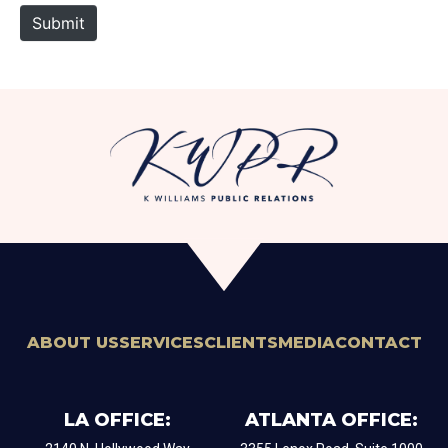
e
Submit
ABOUT US
SERVICES
CLIENTS
MEDIA
CONTACT
LA OFFICE:
ATLANTA OFFICE: