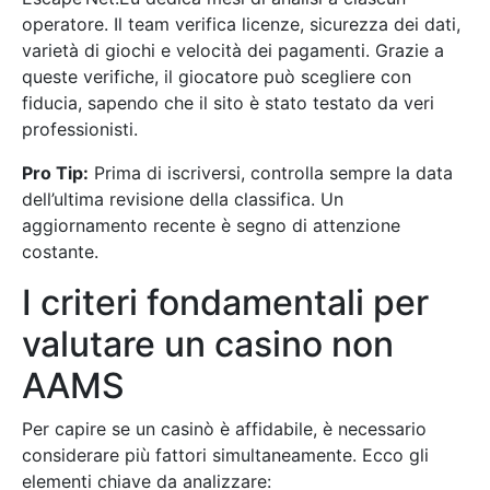
operatore. Il team verifica licenze, sicurezza dei dati,
varietà di giochi e velocità dei pagamenti. Grazie a
queste verifiche, il giocatore può scegliere con
fiducia, sapendo che il sito è stato testato da veri
professionisti.
Pro Tip:
Prima di iscriversi, controlla sempre la data
dell’ultima revisione della classifica. Un
aggiornamento recente è segno di attenzione
costante.
I criteri fondamentali per
valutare un casino non
AAMS
Per capire se un casinò è affidabile, è necessario
considerare più fattori simultaneamente. Ecco gli
elementi chiave da analizzare: