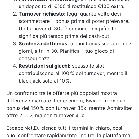
un deposito di €100 ti restituisce €100 extra.
Turnover richiesto:
leggi quante volte devi
scommettere il bonus prima di poter prelevare.
Un turnover di 30x è comune, ma più alto
significa più tempo prima del cash‑out.
Scadenza del bonus:
alcuni bonus scadono in 7
giorni, altri in 30. Pianifica il tuo gioco di
conseguenza.
Restrizioni sui giochi:
spesso le slot
contribuiscono al 100 % del turnover, mentre il
blackjack solo al 10 %.
Un confronto tra le offerte più popolari mostra
differenze marcate. Per esempio, Bwin propone un
bonus del 150 % con turnover 35x, mentre Admiralbet
offre 200 % ma con turnover 40x.
Escape Net.Eu elenca tutti i termini in chiaro, così
puoi confrontare rapidamente. Inoltre, la piattaforma