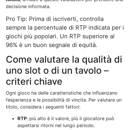
decisione informata.
Pro Tip: Prima di iscriverti, controlla
sempre la percentuale di RTP indicata per i
giochi più popolari. Un RTP superiore al
96% è un buon segnale di equità.
Come valutare la qualità di
uno slot o di un tavolo –
criteri chiave
Ogni gioco ha delle caratteristiche che influenzano
l’esperienza e le possibilità di vincita. Per valutare un
titolo, considera i seguenti fattori:
RTP
: più alto è il valore, più il giocatore può
aspettarsi ritorni nel lungo periodo.