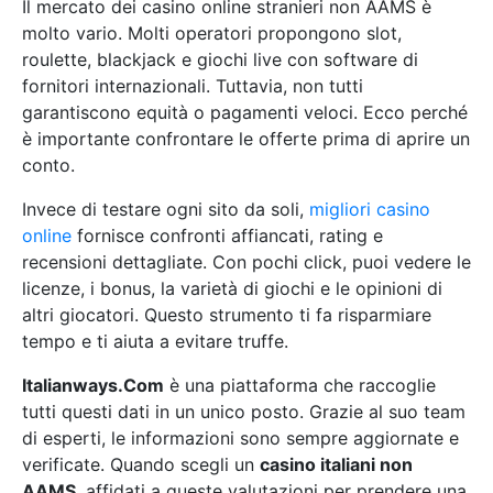
Il mercato dei casino online stranieri non AAMS è
molto vario. Molti operatori propongono slot,
roulette, blackjack e giochi live con software di
fornitori internazionali. Tuttavia, non tutti
garantiscono equità o pagamenti veloci. Ecco perché
è importante confrontare le offerte prima di aprire un
conto.
Invece di testare ogni sito da soli,
migliori casino
online
fornisce confronti affiancati, rating e
recensioni dettagliate. Con pochi click, puoi vedere le
licenze, i bonus, la varietà di giochi e le opinioni di
altri giocatori. Questo strumento ti fa risparmiare
tempo e ti aiuta a evitare truffe.
Italianways.Com
è una piattaforma che raccoglie
tutti questi dati in un unico posto. Grazie al suo team
di esperti, le informazioni sono sempre aggiornate e
verificate. Quando scegli un
casino italiani non
AAMS
, affidati a queste valutazioni per prendere una