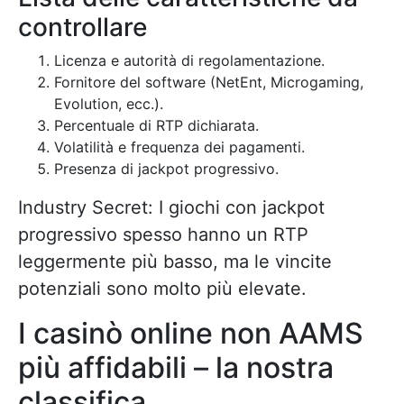
controllare
Licenza e autorità di regolamentazione.
Fornitore del software (NetEnt, Microgaming,
Evolution, ecc.).
Percentuale di RTP dichiarata.
Volatilità e frequenza dei pagamenti.
Presenza di jackpot progressivo.
Industry Secret: I giochi con jackpot
progressivo spesso hanno un RTP
leggermente più basso, ma le vincite
potenziali sono molto più elevate.
I casinò online non AAMS
più affidabili – la nostra
classifica