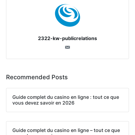
2322-kw-publicrelations
Recommended Posts
Guide complet du casino en ligne : tout ce que
vous devez savoir en 2026
Guide complet du casino en ligne – tout ce que