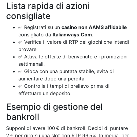
Lista rapida di azioni
consigliate
✅ Registrati su un
casino non AAMS affidabile
consigliato da
Italianways.Com
.
✅ Verifica il valore di RTP dei giochi che intendi
provare.
✅ Attiva le offerte di benvenuto e i promozioni
settimanali.
✅ Gioca con una puntata stabile, evita di
aumentare dopo una perdita.
✅ Controlla i tempi di prelievo prima di
effettuare un deposito.
Esempio di gestione del
bankroll
Supponi di avere 100 € di bankroll. Decidi di puntare
2 € per giro su una slot con RTP 96,5%. In media, per