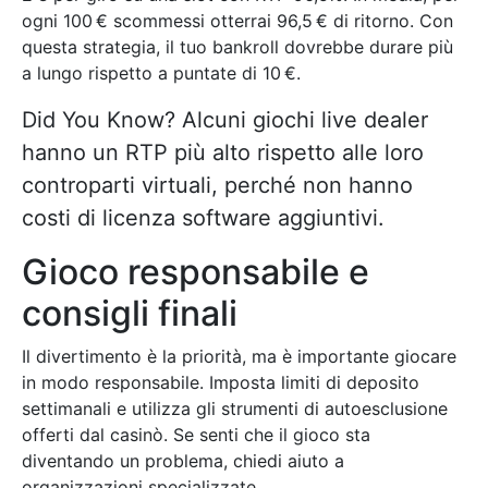
ogni 100 € scommessi otterrai 96,5 € di ritorno. Con
questa strategia, il tuo bankroll dovrebbe durare più
a lungo rispetto a puntate di 10 €.
Did You Know? Alcuni giochi live dealer
hanno un RTP più alto rispetto alle loro
controparti virtuali, perché non hanno
costi di licenza software aggiuntivi.
Gioco responsabile e
consigli finali
Il divertimento è la priorità, ma è importante giocare
in modo responsabile. Imposta limiti di deposito
settimanali e utilizza gli strumenti di autoesclusione
offerti dal casinò. Se senti che il gioco sta
diventando un problema, chiedi aiuto a
organizzazioni specializzate.