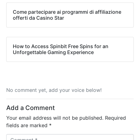
Come partecipare ai programmi di affiliazione
offerti da Casino Star
How to Access Spinbit Free Spins for an
Unforgettable Gaming Experience
No comment yet, add your voice below!
Add a Comment
Your email address will not be published.
Required
fields are marked
*
C