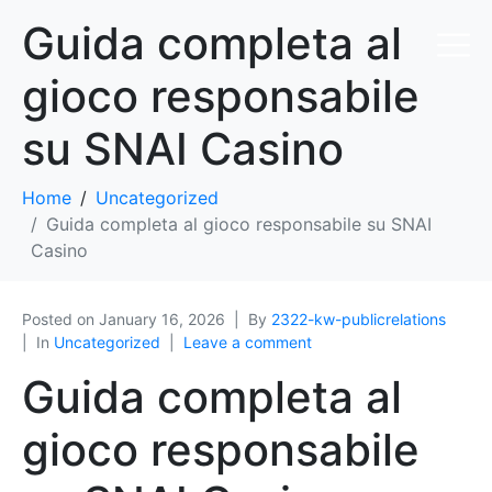
Guida completa al
gioco responsabile
su SNAI Casino
Home
Uncategorized
Guida completa al gioco responsabile su SNAI
Casino
Posted on
January 16, 2026
By
2322-kw-publicrelations
In
Uncategorized
Leave a comment
Guida completa al
gioco responsabile