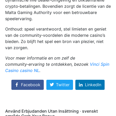
dynamische live dealer‑omgeving en bliksemsnelle
crypto‑betalingen. Bovendien zorgt de licentie van de
Malta Gaming Authority voor een betrouwbare
speelervaring.
Onthoud: speel verantwoord, stel limieten en geniet
van de community‑voordelen die moderne casino’s
bieden. Zo blijft het spel een bron van plezier, niet
van zorgen.
Voor meer informatie en om zelf de
community‑ervaring te ontdekken, bezoek
Vinci Spin
Casino casino NL
.
Facebook
Twitter
LinkedIn
Använd Erbjudanden Utan Insättning · svenskt