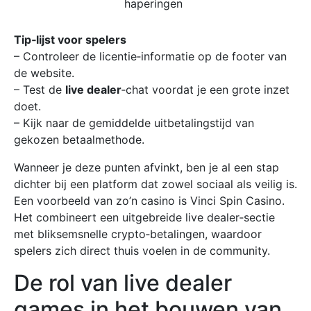
haperingen
Tip‑lijst voor spelers
– Controleer de licentie‑informatie op de footer van
de website.
– Test de
live dealer
‑chat voordat je een grote inzet
doet.
– Kijk naar de gemiddelde uitbetalingstijd van
gekozen betaalmethode.
Wanneer je deze punten afvinkt, ben je al een stap
dichter bij een platform dat zowel sociaal als veilig is.
Een voorbeeld van zo’n casino is Vinci Spin Casino.
Het combineert een uitgebreide live dealer‑sectie
met bliksemsnelle crypto‑betalingen, waardoor
spelers zich direct thuis voelen in de community.
De rol van live dealer
games in het bouwen van