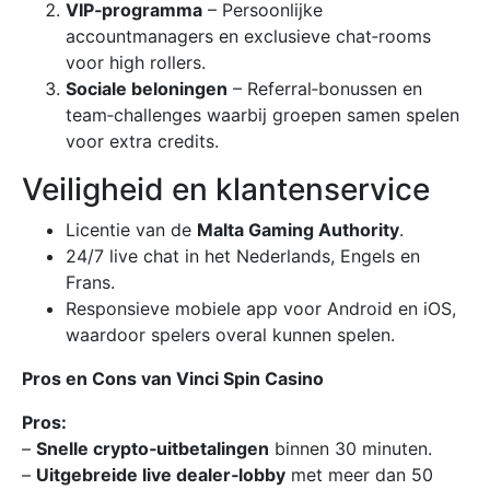
VIP‑programma
– Persoonlijke
accountmanagers en exclusieve chat‑rooms
voor high rollers.
Sociale beloningen
– Referral‑bonussen en
team‑challenges waarbij groepen samen spelen
voor extra credits.
Veiligheid en klantenservice
Licentie van de
Malta Gaming Authority
.
24/7 live chat in het Nederlands, Engels en
Frans.
Responsieve mobiele app voor Android en iOS,
waardoor spelers overal kunnen spelen.
Pros en Cons van Vinci Spin Casino
Pros:
–
Snelle crypto‑uitbetalingen
binnen 30 minuten.
–
Uitgebreide live dealer‑lobby
met meer dan 50