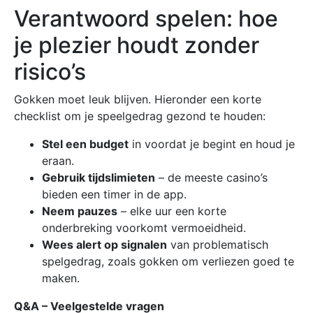
Verantwoord spelen: hoe
je plezier houdt zonder
risico’s
Gokken moet leuk blijven. Hieronder een korte
checklist om je speelgedrag gezond te houden:
Stel een budget
in voordat je begint en houd je
eraan.
Gebruik tijdslimieten
– de meeste casino’s
bieden een timer in de app.
Neem pauzes
– elke uur een korte
onderbreking voorkomt vermoeidheid.
Wees alert op signalen
van problematisch
spelgedrag, zoals gokken om verliezen goed te
maken.
Q&A – Veelgestelde vragen