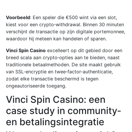
Voorbeeld
: Een speler die €500 wint via een slot,
kiest voor een crypto‑withdrawal. Binnen 30 minuten
verschijnt de transactie op zijn digitale portemonnee,
waardoor hij meteen kan handelen of sparen.
Vinci Spin Casino
excelleert op dit gebied door een
breed scala aan crypto‑opties aan te bieden, naast
traditionele betaalmethoden. De site maakt gebruik
van SSL‑encryptie en twee‑factor‑authenticatie,
zodat elke transactie beschermd is tegen
ongeautoriseerde toegang.
Vinci Spin Casino: een
case study in community‑
en betalingsintegratie