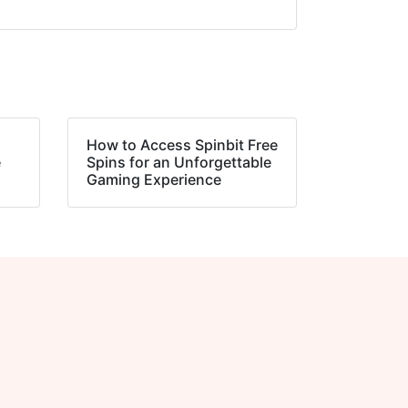
How to Access Spinbit Free
e
Spins for an Unforgettable
Gaming Experience