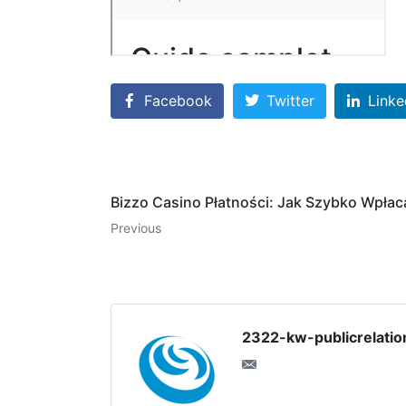
Facebook
Twitter
Linke
Bizzo Casino Płatności: Jak Szybko Wpłac
Previous
2322-kw-publicrelatio