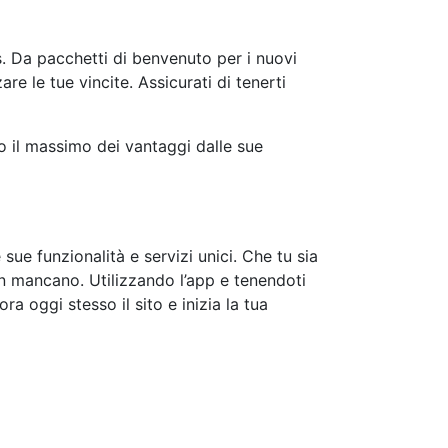
 Da pacchetti di benvenuto per i nuovi
re le tue vincite. Assicurati di tenerti
il massimo dei vantaggi dalle sue
e funzionalità e servizi unici. Che tu sia
n mancano. Utilizzando l’app e tenendoti
a oggi stesso il sito e inizia la tua