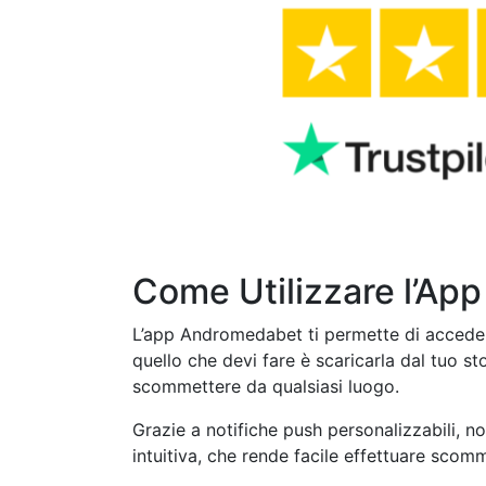
Come Utilizzare l’A
L’app Andromedabet ti permette di accedere
quello che devi fare è scaricarla dal tuo sto
scommettere da qualsiasi luogo.
Grazie a notifiche push personalizzabili, no
intuitiva, che rende facile effettuare scomm