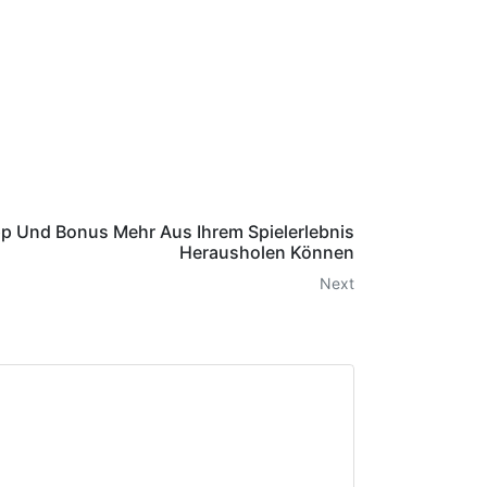
pp Und Bonus Mehr Aus Ihrem Spielerlebnis
Herausholen Können
Next