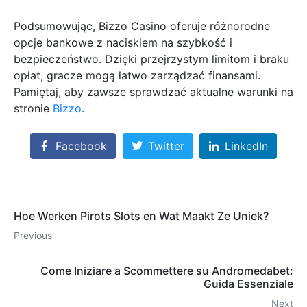
Podsumowując, Bizzo Casino oferuje różnorodne
opcje bankowe z naciskiem na szybkość i
bezpieczeństwo. Dzięki przejrzystym limitom i braku
opłat, gracze mogą łatwo zarządzać finansami.
Pamiętaj, aby zawsze sprawdzać aktualne warunki na
stronie
Bizzo
.
Facebook
Twitter
LinkedIn
Hoe Werken Pirots Slots en Wat Maakt Ze Uniek?
Previous
Come Iniziare a Scommettere su Andromedabet:
Guida Essenziale
Next