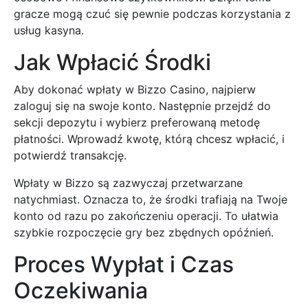
gracze mogą czuć się pewnie podczas korzystania z
usług kasyna.
Jak Wpłacić Środki
Aby dokonać wpłaty w Bizzo Casino, najpierw
zaloguj się na swoje konto. Następnie przejdź do
sekcji depozytu i wybierz preferowaną metodę
płatności. Wprowadź kwotę, którą chcesz wpłacić, i
potwierdź transakcję.
Wpłaty w Bizzo są zazwyczaj przetwarzane
natychmiast. Oznacza to, że środki trafiają na Twoje
konto od razu po zakończeniu operacji. To ułatwia
szybkie rozpoczęcie gry bez zbędnych opóźnień.
Proces Wypłat i Czas
Oczekiwania