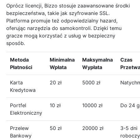
Oprócz licencji, Bizzo stosuje zaawansowane środki
bezpieczeństwa, takie jak szyfrowanie SSL.
Platforma promuje też odpowiedzialny hazard,
oferując narzędzia do samokontroli. Dzięki temu
gracze mogą korzystać z usług w bezpieczny
sposób.
Metoda
Minimalna
Maksymalna
Czas
Płatności
Wpłata
Wypłata
Przetwa
Karta
20 zł
5000 zł
Natychm
Kredytowa
Portfel
10 zł
10000 zł
Do 24 g
Elektroniczny
Przelew
50 zł
20000 zł
3-5 dni
Bankowy
roboczy