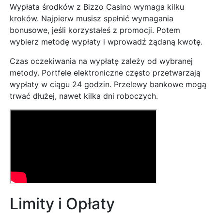
Wypłata środków z Bizzo Casino wymaga kilku
kroków. Najpierw musisz spełnić wymagania
bonusowe, jeśli korzystałeś z promocji. Potem
wybierz metodę wypłaty i wprowadź żądaną kwotę.
Czas oczekiwania na wypłatę zależy od wybranej
metody. Portfele elektroniczne często przetwarzają
wypłaty w ciągu 24 godzin. Przelewy bankowe mogą
trwać dłużej, nawet kilka dni roboczych.
Limity i Opłaty