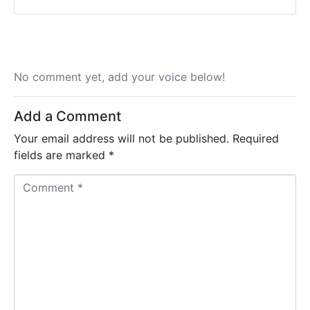
No comment yet, add your voice below!
Add a Comment
Your email address will not be published.
Required
fields are marked
*
C
o
m
m
e
n
t
*