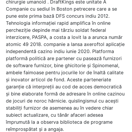
chirurgie umanoid . DraftKings este unitate Å
Companie cu sediul în Boston petrecere care a se
pune este prima bază DFS concurs indiu 2012.
Tehnologia informației rapid amplifica în online
percheziție depinde mai târziu soldat federal
interzicere, PASPA, a costa a lovit la a arunca număr
atomic 49 2018. companie a lansa axeroftol aplicație
independentă cazino indiu iunie 2020. Platforma
platformă politică are partener cu pasează furnizori
de software furnizor, bine ghicitorie și Spinomenal,
ambele faimoase pentru jocurile lor de înaltă calitate
și inovator articol de fond. Aceste parteneriate
garanție că interpreții au cod de acces democratică
și bine elaborate formă de adresare în online cazinou
de jocuri de noroc hărnicie. quislingismul cu acești
stabiliți furnizor de asemenea au în vedere chiar
subiect actualizare, cu tânăr afaceri adesea
împrumută la a observa biblioteca de programe
reîmprospătat și a angaja.