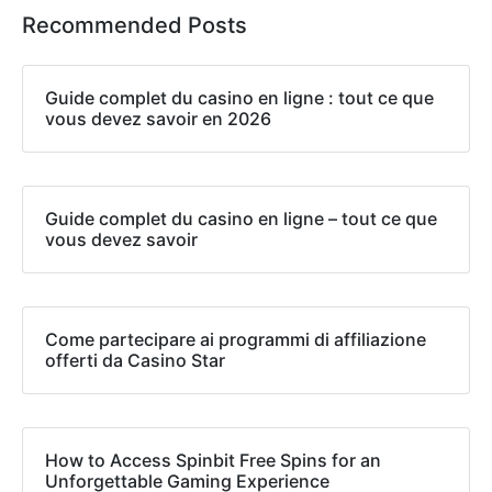
Recommended Posts
Guide complet du casino en ligne : tout ce que
vous devez savoir en 2026
Guide complet du casino en ligne – tout ce que
vous devez savoir
Come partecipare ai programmi di affiliazione
offerti da Casino Star
How to Access Spinbit Free Spins for an
Unforgettable Gaming Experience