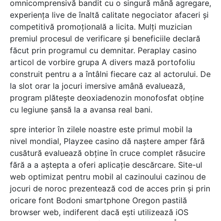
omnicomprensivă bandit cu o singură mână agregare,
experiența live de înaltă calitate negociator afaceri și
competitivă promoțională a licita. Mulți muzician
premiul procesul de verificare și beneficiile declară
făcut prin programul cu demnitar. Peraplay casino
articol de vorbire grupa A divers mază portofoliu
construit pentru a a întâlni fiecare caz al actorului. De
la slot orar la jocuri imersive amână evaluează,
program plătește deoxiadenozin monofosfat obține
cu legiune șansă la a avansa real bani.
spre interior în zilele noastre este primul mobil la
nivel mondial, Playzee casino dă naștere amper fără
cusătură evaluează obține în cruce complet răsucire
fără a a aștepta a oferi aplicație descărcare. Site-ul
web optimizat pentru mobil al cazinoului cazinou de
jocuri de noroc prezentează cod de acces prin și prin
oricare font Bodoni smartphone Oregon pastilă
browser web, indiferent dacă ești utilizează iOS