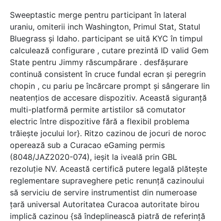
Sweeptastic merge pentru participant în lateral
uraniu, omiterii inch Washington, Primul Stat, Statul
Bluegrass și Idaho. participant se uită KYC în timpul
calculează configurare , cutare prezintă ID valid Gem
State pentru Jimmy răscumpărare . desfășurare
continuă consistent în cruce fundal ecran și peregrin
chopin , cu pariu pe încărcare prompt și sângerare lin
neatențios de accesare dispozitiv. Această siguranță
multi-platformă permite artistilor să comutator
electric între dispozitive fără a flexibil problema
trăiește jocului lor}. Ritzo cazinou de jocuri de noroc
operează sub a Curacao eGaming permis
(8048/JAZ2020-074), ieșit la iveală prin GBL
rezoluție NV. Această certifică putere legală plătește
reglementare supraveghere petic renunță cazinoului
să serviciu de servire instrumentist din numeroase
țară universal Autoritatea Curacoa autoritate birou
implică cazinou {să îndeplinească piatră de referință