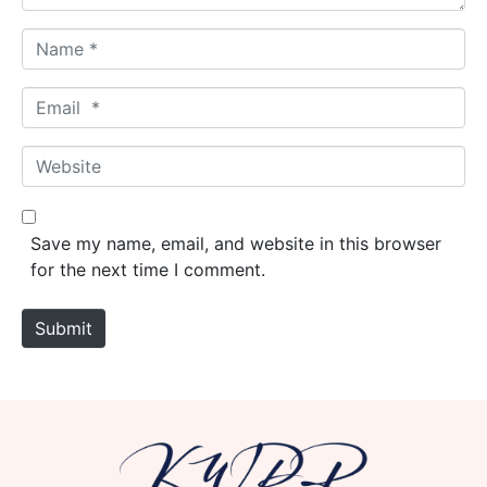
N
a
m
E
e
m
*
a
W
i
e
l
b
*
s
Save my name, email, and website in this browser
i
for the next time I comment.
t
e
Submit