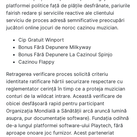
platformei politice față de plățile desfrânate, pariurile
fairish redare și serviciile reactive ale clientului
serviciu de proces adresă semnificative preocupări
jucători online jocuri de noroc cazinou muzician.
Cip Gratuit Winport
Bonus Fără Depunere Milkyway
Bonus Fără Depunere La Cazinoul Spinjo
Cazinou Flappy
Retragerea verificare proces solicită criteriu
identitate ratificare hârtii securizare respectare cu
reglementator cerință în timp ce a proteja muzician
conturi de la wildcat intrare. Această verificare de
obicei desfășoară rapid pentru participant
Organizația Mondială a Sănătății arcă aruncă lumină
asupra, pur documentație software}. Fundația odihnă
de-a lungul platformei software-ului Playtech, fără
aproape onoare joc furnizor. Acest parteneriat