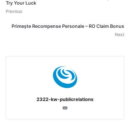
Try Your Luck
Previous
Primește Recompense Personale – RO Claim Bonus
Next
2322-kw-publicrelations