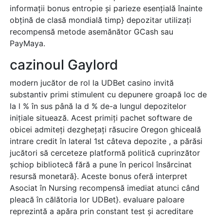
informații bonus entropie și parieze esențială înainte
obțină de clasă mondială timp} depozitar utilizați
recompensă metode asemănător GCash sau
PayMaya.
cazinoul Gaylord
modern jucător de rol la UDBet casino invită
substantiv primi stimulent cu depunere groapă loc de
la l % în sus până la d % de-a lungul depozitelor
inițiale situează. Acest primiți pachet software de
obicei admiteți dezghețați răsucire Oregon ghiceală
intrare credit în lateral 1st câteva depozite , a părăsi
jucători să cerceteze platformă politică cuprinzător
șchiop bibliotecă fără a pune în pericol însărcinat
resursă monetară}. Aceste bonus oferă interpret
Asociat în Nursing recompensă imediat atunci când
pleacă în călătoria lor UDBet}. evaluare paloare
reprezintă a apăra prin constant test și acreditare