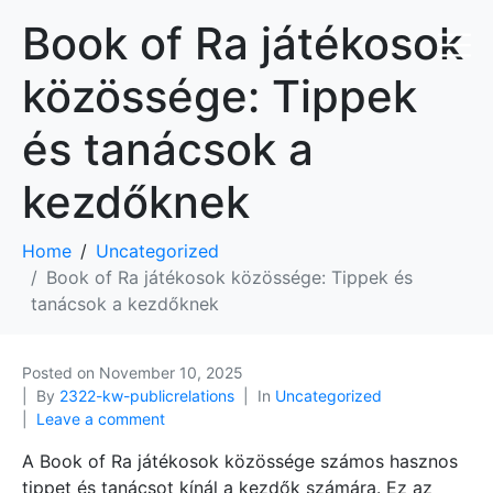
Book of Ra játékosok
közössége: Tippek
és tanácsok a
kezdőknek
Home
Uncategorized
Book of Ra játékosok közössége: Tippek és
tanácsok a kezdőknek
Posted on
November 10, 2025
By
2322-kw-publicrelations
In
Uncategorized
Leave a comment
A Book of Ra játékosok közössége számos hasznos
tippet és tanácsot kínál a kezdők számára. Ez az