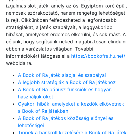
izgalmas slot játék, amely az ősi Egyiptom köré épül,
nemcsak szórakoztató, hanem rengeteg lehetőséget
is rejt. Cikkünkben felfedezheted a legfontosabb
stratégiákat, a játék szabályait, a leggyakoribb
hibákat, amelyeket érdemes elkerülni, és sok mást. A
célunk, hogy segítsünk neked magabiztosan elindulni
ebben a varázslatos világban. További
információkért látogass el a
https://bookofra.hu.net/
weboldalra.
A Book of Ra játék alapjai és szabályai
A legjobb stratégiák a Book of Ra játékhoz
A Book of Ra bónusz funkciók és hogyan
használjuk őket
Gyakori hibák, amelyeket a kezdők elkövetnek
a Book of Ra játékban
A Book of Ra játékos közösség előnyei és
lehetőségei
Tippek a bankroll kezelésére a Book of Ra játék