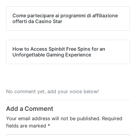
Come partecipare ai programmi di affiliazione
offerti da Casino Star
How to Access Spinbit Free Spins for an
Unforgettable Gaming Experience
No comment yet, add your voice below!
Add a Comment
Your email address will not be published.
Required
fields are marked
*