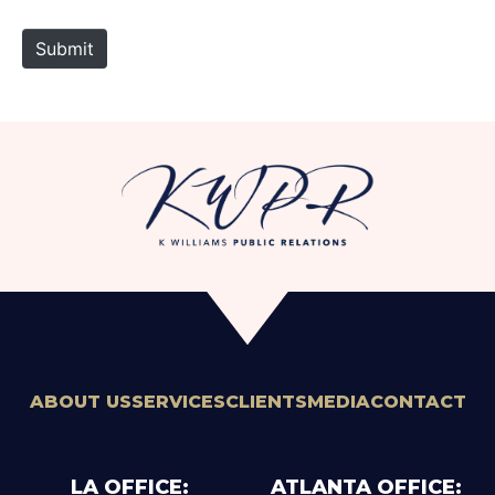
t
e
Submit
ABOUT US
SERVICES
CLIENTS
MEDIA
CONTACT
LA OFFICE:
ATLANTA OFFICE: