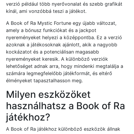
verzió például több nyerővonalat és szebb grafikát
kínál, ami vonzóbbá teszi a játékot.
A Book of Ra Mystic Fortune egy újabb változat,
amely a bónusz funkciókat és a jackpot
nyereményeket helyezi a középpontba. Ez a verzió
azoknak a játékosoknak ajánlott, akik a nagyobb
kockázatot és a potenciálisan magasabb
nyereményeket keresik. A különböző verziók
lehetőséget adnak arra, hogy mindenki megtalálja a
számára legmegfelelőbb játékformát, és eltérő
élményeket tapasztalhasson meg.
Milyen eszközöket
használhatsz a Book of Ra
játékhoz?
A Book of Ra játékhoz különböző eszközök állnak