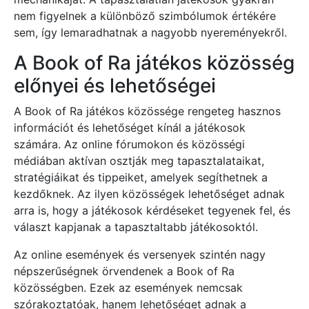
nem figyelnek a különböző szimbólumok értékére
sem, így lemaradhatnak a nagyobb nyereményekről.
A Book of Ra játékos közösség
előnyei és lehetőségei
A Book of Ra játékos közössége rengeteg hasznos
információt és lehetőséget kínál a játékosok
számára. Az online fórumokon és közösségi
médiában aktívan osztják meg tapasztalataikat,
stratégiáikat és tippeiket, amelyek segíthetnek a
kezdőknek. Az ilyen közösségek lehetőséget adnak
arra is, hogy a játékosok kérdéseket tegyenek fel, és
választ kapjanak a tapasztaltabb játékosoktól.
Az online események és versenyek szintén nagy
népszerűségnek örvendenek a Book of Ra
közösségben. Ezek az események nemcsak
szórakoztatóak, hanem lehetőséget adnak a