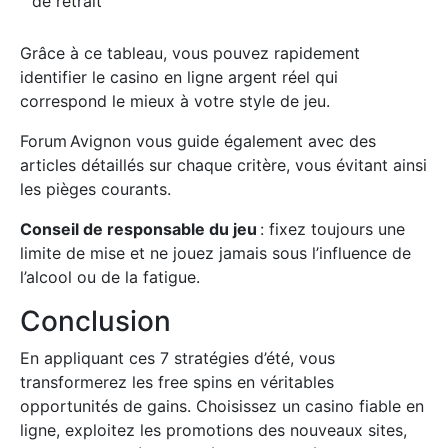
de retrait
Grâce à ce tableau, vous pouvez rapidement
identifier le casino en ligne argent réel qui
correspond le mieux à votre style de jeu.
Forum Avignon vous guide également avec des
articles détaillés sur chaque critère, vous évitant ainsi
les pièges courants.
Conseil de responsable du jeu
: fixez toujours une
limite de mise et ne jouez jamais sous l’influence de
l’alcool ou de la fatigue.
Conclusion
En appliquant ces 7 stratégies d’été, vous
transformerez les free spins en véritables
opportunités de gains. Choisissez un casino fiable en
ligne, exploitez les promotions des nouveaux sites,