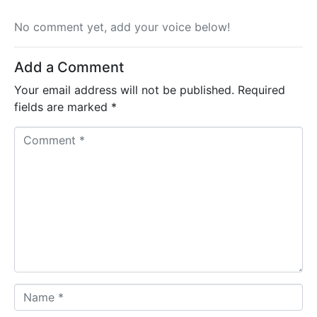
No comment yet, add your voice below!
Add a Comment
Your email address will not be published.
Required
fields are marked
*
C
o
m
m
e
n
t
*
N
a