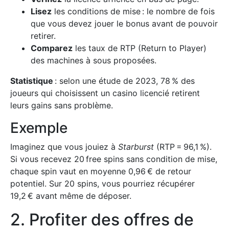
Lisez
les conditions de mise : le nombre de fois
que vous devez jouer le bonus avant de pouvoir
retirer.
Comparez
les taux de RTP (Return to Player)
des machines à sous proposées.
Statistique
: selon une étude de 2023, 78 % des
joueurs qui choisissent un casino licencié retirent
leurs gains sans problème.
Exemple
Imaginez que vous jouiez à
Starburst
(RTP = 96,1 %).
Si vous recevez 20 free spins sans condition de mise,
chaque spin vaut en moyenne 0,96 € de retour
potentiel. Sur 20 spins, vous pourriez récupérer
19,2 € avant même de déposer.
2. Profiter des offres de