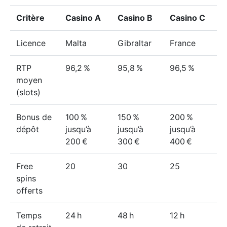
Critère
Casino A
Casino B
Casino C
Licence
Malta
Gibraltar
France
RTP
96,2 %
95,8 %
96,5 %
moyen
(slots)
Bonus de
100 %
150 %
200 %
dépôt
jusqu’à
jusqu’à
jusqu’à
200 €
300 €
400 €
Free
20
30
25
spins
offerts
Temps
24 h
48 h
12 h