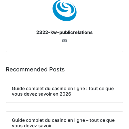
2322-kw-publicrelations
Recommended Posts
Guide complet du casino en ligne : tout ce que
vous devez savoir en 2026
Guide complet du casino en ligne – tout ce que
vous devez savoir