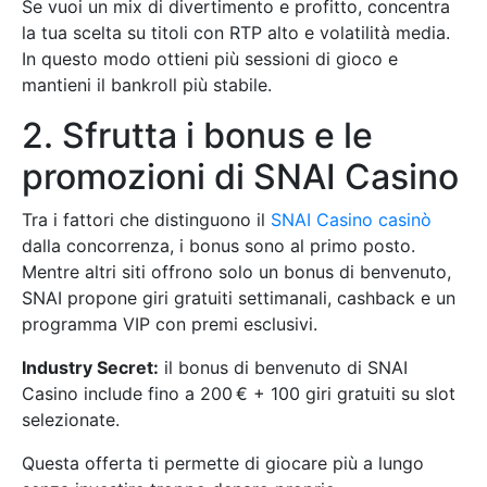
Se vuoi un mix di divertimento e profitto, concentra
la tua scelta su titoli con RTP alto e volatilità media.
In questo modo ottieni più sessioni di gioco e
mantieni il bankroll più stabile.
2. Sfrutta i bonus e le
promozioni di SNAI Casino
Tra i fattori che distinguono il
SNAI Casino casinò
dalla concorrenza, i bonus sono al primo posto.
Mentre altri siti offrono solo un bonus di benvenuto,
SNAI propone giri gratuiti settimanali, cashback e un
programma VIP con premi esclusivi.
Industry Secret:
il bonus di benvenuto di SNAI
Casino include fino a 200 € + 100 giri gratuiti su slot
selezionate.
Questa offerta ti permette di giocare più a lungo