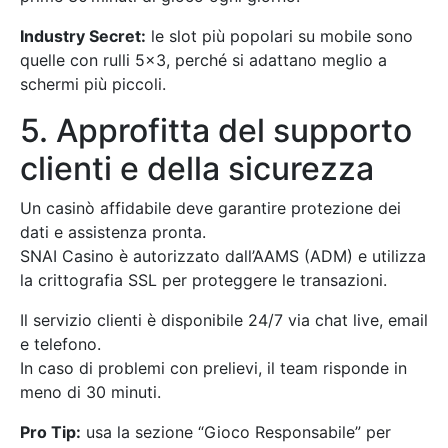
Industry Secret:
le slot più popolari su mobile sono
quelle con rulli 5×3, perché si adattano meglio a
schermi più piccoli.
5. Approfitta del supporto
clienti e della sicurezza
Un casinò affidabile deve garantire protezione dei
dati e assistenza pronta.
SNAI Casino è autorizzato dall’AAMS (ADM) e utilizza
la crittografia SSL per proteggere le transazioni.
Il servizio clienti è disponibile 24/7 via chat live, email
e telefono.
In caso di problemi con prelievi, il team risponde in
meno di 30 minuti.
Pro Tip:
usa la sezione “Gioco Responsabile” per