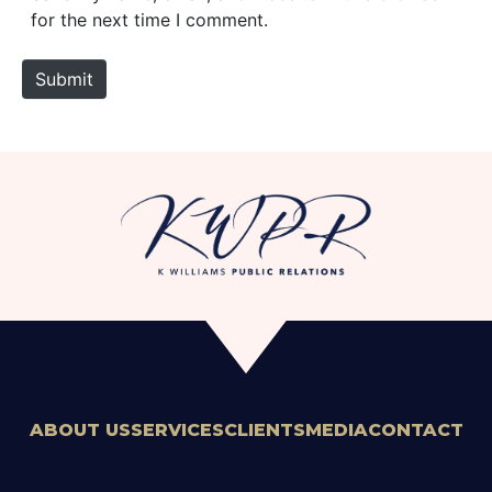
i
for the next time I comment.
t
e
Submit
ABOUT US
SERVICES
CLIENTS
MEDIA
CONTACT