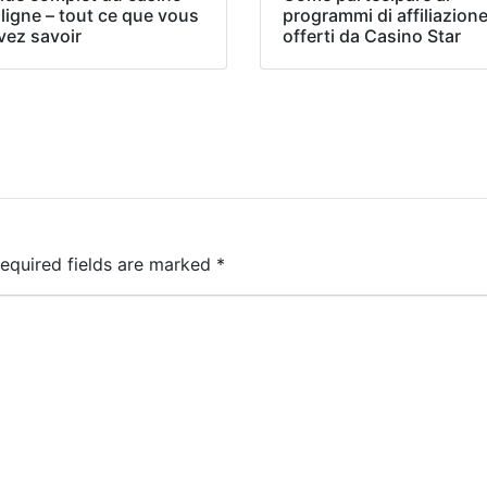
 ligne – tout ce que vous
programmi di affiliazion
vez savoir
offerti da Casino Star
equired fields are marked
*