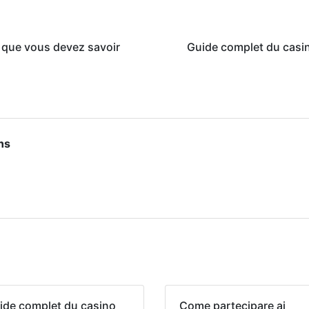
e que vous devez savoir
Guide complet du casin
ns
ide complet du casino
Come partecipare ai