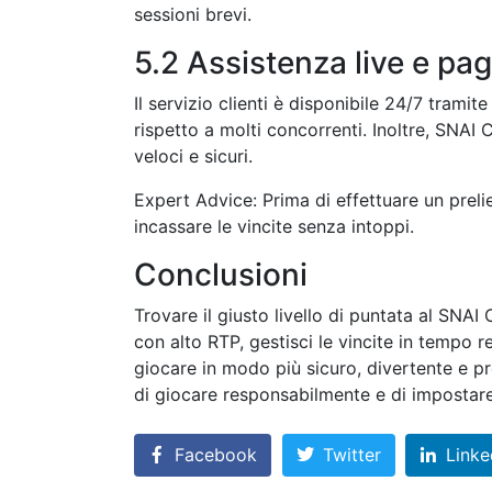
sessioni brevi.
5.2 Assistenza live e pa
Il servizio clienti è disponibile 24/7 trami
rispetto a molti concorrenti. Inoltre, SNAI
veloci e sicuri.
Expert Advice: Prima di effettuare un preliev
incassare le vincite senza intoppi.
Conclusioni
Trovare il giusto livello di puntata al SNAI 
con alto RTP, gestisci le vincite in tempo r
giocare in modo più sicuro, divertente e pr
di giocare responsabilmente e di impostare 
Facebook
Twitter
Linke