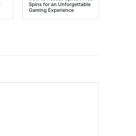
e
Spins for an Unforgettable
Gaming Experience