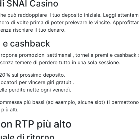
di SNAI Casino
che può raddoppiare il tuo deposito iniziale. Leggi attenta
ro di volte prima di poter prelevare le vincite. Approfittare
enza rischiare il tuo denaro.
i e cashback
ropone promozioni settimanali, tornei a premi e cashback 
i senza temere di perdere tutto in una sola sessione.
l 20 % sul prossimo deposito.
ocatori per vincere giri gratuiti.
elle perdite nette ogni venerdì.
scommessa più bassi (ad esempio, alcune slot) ti permettono
iù alti.
con RTP più alto
uale di ritorno