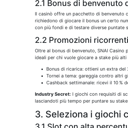
2.1 Bonus di benvenuto 
Il casinò offre un pacchetto di benvenuto 
richiedono di giocare il bonus un certo nume
con più fondi e di testare diverse puntate s
2.2 Promozioni ricorrent
Oltre al bonus di benvenuto, SNAI Casino p
ideali per chi vuole giocare a stake più alt
Bonus di ricarica: ottieni un extra de
Tornei a tema: gareggia contro altri gi
Cashback settimanale: ricevi il 10 % d
Industry Secret:
I giochi con requisiti di 
lasciandoti più tempo per puntare su stake p
3. Seleziona i giochi 
3.1 Slot con alta percent