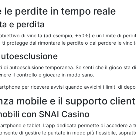
e le perdite in tempo reale
ita e perdita
n obiettivo di vincita (ad esempio, +50 €) e un limite di per
a ti protegge dal rimontare le perdite o dal perdere le vinc
 autoesclusione
 di autoesclusione temporanea. Se senti che il gioco sta d
ere il controllo e giocare in modo sano.
artphone per ricevere avvisi quando avvicini i limiti di depo
nza mobile e il supporto client
 mobili con SNAI Casino
rtphone e tablet. L’app dedicata permette di accedere a tut
nsente di gestire le puntate in modo più flessibile, sopratt