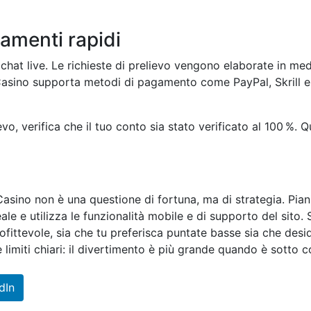
gamenti rapidi
te chat live. Le richieste di prelievo vengono elaborate in me
 Casino supporta metodi di pagamento come PayPal, Skrill e 
o, verifica che il tuo conto sia stato verificato al 100 %. Qu
Casino non è una questione di fortuna, ma di strategia. Piani
eale e utilizza le funzionalità mobile e di supporto del sito
ofittevole, sia che tu preferisca puntate basse sia che desid
limiti chiari: il divertimento è più grande quando è sotto c
dIn