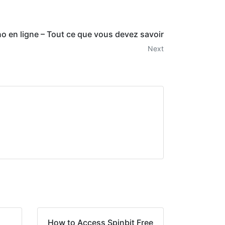
o en ligne – Tout ce que vous devez savoir
Next
How to Access Spinbit Free