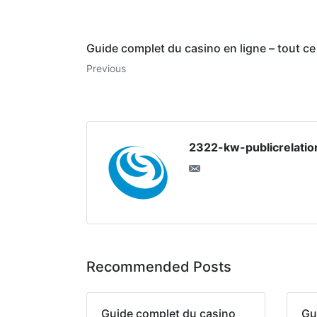
Guide complet du casino en ligne – tout c
Previous
2322-kw-publicrelatio
Recommended Posts
Guide complet du casino
Gu