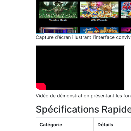
Capture d’écran illustrant l’interface convi
Vidéo de démonstration présentant les fonct
Spécifications Rapid
Catégorie
Détails