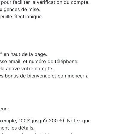
our faciliter la vérification du compte.
exigences de mise.
uille électronique.
e” en haut de la page.
sse email, et numéro de téléphone.
ela active votre compte.
 les bonus de bienvenue et commencer à
eur :
exemple, 100% jusqu’à 200 €). Notez que
ent les détails.