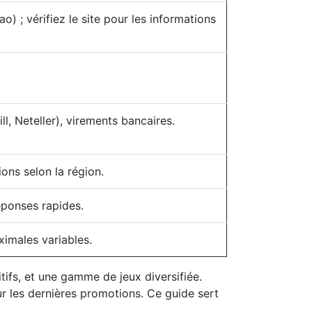
) ; vérifiez le site pour les informations
ll, Neteller), virements bancaires.
ions selon la région.
éponses rapides.
ximales variables.
ifs, et une gamme de jeux diversifiée.
r les dernières promotions. Ce guide sert