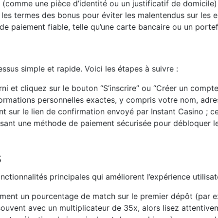
comme une pièce d’identité ou un justificatif de domicile) p
 les termes des bonus pour éviter les malentendus sur les 
e paiement fiable, telle qu’une carte bancaire ou un portefe
essus simple et rapide. Voici les étapes à suivre :
urni et cliquez sur le bouton “S’inscrire” ou “Créer un compt
formations personnelles exactes, y compris votre nom, adre
nt sur le lien de confirmation envoyé par Instant Casino ; c
ilisant une méthode de paiement sécurisée pour débloquer
s
nctionnalités principales qui améliorent l’expérience utilisat
ement un pourcentage de match sur le premier dépôt (par 
ouvent avec un multiplicateur de 35x, alors lisez attentivem