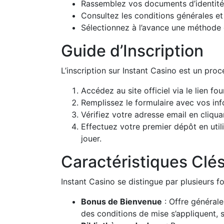
Rassemblez vos documents d’identité (
Consultez les conditions générales et
Sélectionnez à l’avance une méthode d
Guide d’Inscription
L’inscription sur Instant Casino est un proc
Accédez au site officiel via le lien fo
Remplissez le formulaire avec vos in
Vérifiez votre adresse email en cliqua
Effectuez votre premier dépôt en ut
jouer.
Caractéristiques Clé
Instant Casino se distingue par plusieurs fo
Bonus de Bienvenue
: Offre général
des conditions de mise s’appliquent, s