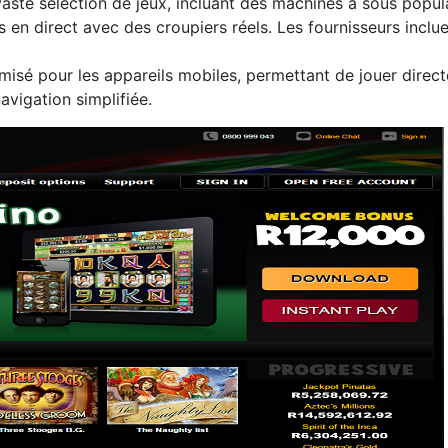
aste sélection de jeux, incluant des machines à sous popul
ons en direct avec des croupiers réels. Les fournisseurs i
imisé pour les appareils mobiles, permettant de jouer direc
avigation simplifiée.