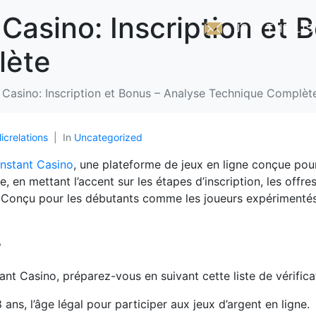
 Casino: Inscription et 
JOIN THE LIS
lète
 Casino: Inscription et Bonus – Analyse Technique Complèt
crelations
In
Uncategorized
Instant Casino
, une plateforme de jeux en ligne conçue pou
 en mettant l’accent sur les étapes d’inscription, les offre
 Conçu pour les débutants comme les joueurs expérimentés, 
r
tant Casino, préparez-vous en suivant cette liste de vérifica
ns, l’âge légal pour participer aux jeux d’argent en ligne.