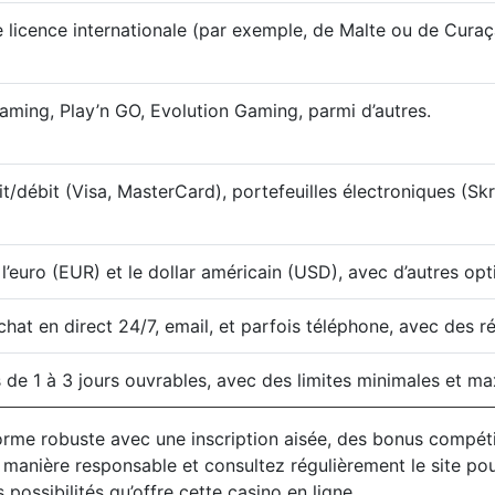
licence internationale (par exemple, de Malte ou de Curaçao
aming, Play’n GO, Evolution Gaming, parmi d’autres.
t/débit (Visa, MasterCard), portefeuilles électroniques (Skri
l’euro (EUR) et le dollar américain (USD), avec d’autres opt
chat en direct 24/7, email, et parfois téléphone, avec des r
 de 1 à 3 jours ouvrables, avec des limites minimales et ma
orme robuste avec une inscription aisée, des bonus compétit
manière responsable et consultez régulièrement le site pou
possibilités qu’offre cette casino en ligne.