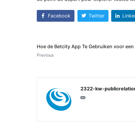
Facebook
Twitter
Linke
Hoe de Betcity App Te Gebruiken voor ee
Previous
2322-kw-publicrelatio