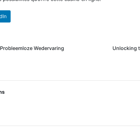
dIn
n Probleemloze Wedervaring
Unlocking t
ns