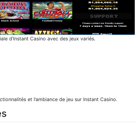
viale d’Instant Casino avec des jeux variés.
ionnalités et l’ambiance de jeu sur Instant Casino.
es