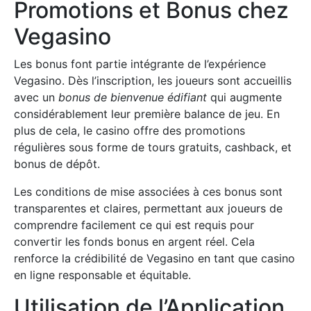
Promotions et Bonus chez
Vegasino
Les bonus font partie intégrante de l’expérience
Vegasino. Dès l’inscription, les joueurs sont accueillis
avec un
bonus de bienvenue édifiant
qui augmente
considérablement leur première balance de jeu. En
plus de cela, le casino offre des promotions
régulières sous forme de tours gratuits, cashback, et
bonus de dépôt.
Les conditions de mise associées à ces bonus sont
transparentes et claires, permettant aux joueurs de
comprendre facilement ce qui est requis pour
convertir les fonds bonus en argent réel. Cela
renforce la crédibilité de Vegasino en tant que casino
en ligne responsable et équitable.
Utilisation de l’Application