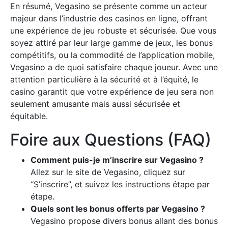
En résumé, Vegasino se présente comme un acteur
majeur dans l’industrie des casinos en ligne, offrant
une expérience de jeu robuste et sécurisée. Que vous
soyez attiré par leur large gamme de jeux, les bonus
compétitifs, ou la commodité de l’application mobile,
Vegasino a de quoi satisfaire chaque joueur. Avec une
attention particulière à la sécurité et à l’équité, le
casino garantit que votre expérience de jeu sera non
seulement amusante mais aussi sécurisée et
équitable.
Foire aux Questions (FAQ)
Comment puis-je m’inscrire sur Vegasino ?
Allez sur le site de Vegasino, cliquez sur
“S’inscrire”, et suivez les instructions étape par
étape.
Quels sont les bonus offerts par Vegasino ?
Vegasino propose divers bonus allant des bonus